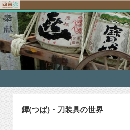
鐔(つば)・刀装具の世界