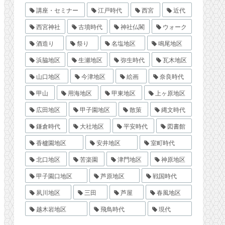
講座・セミナー
江戸時代
西宮
近代
西宮神社
古墳時代
神社仏閣
ウォーク
酒造り
祭り
名塩地区
鳴尾地区
浜脇地区
生瀬地区
弥生時代
瓦木地区
山口地区
今津地区
絵画
奈良時代
甲山
用海地区
甲東地区
上ヶ原地区
広田地区
甲子園地区
散策
縄文時代
鎌倉時代
大社地区
平安時代
図書館
香櫨園地区
安井地区
室町時代
北口地区
苦楽園
津門地区
神原地区
甲子園口地区
芦原地区
戦国時代
夙川地区
三田
芦屋
春風地区
越木岩地区
飛鳥時代
現代