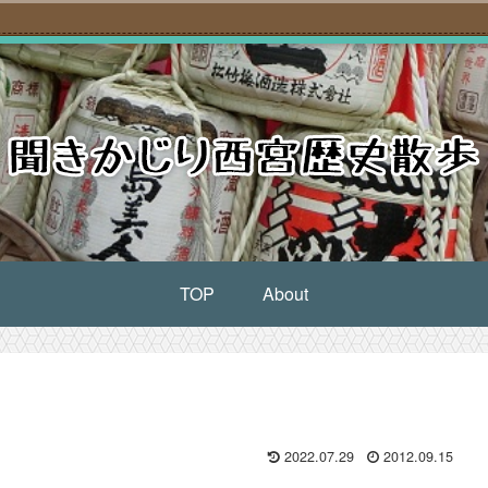
TOP
About
2022.07.29
2012.09.15