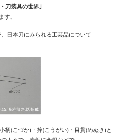
)・刀装具の世界｣
します。
で、日本刀にみられる工芸品について
柄(こづか)・笄(こうがい)・目貫(めぬき)と
ののようで、赤銅に金銀などで