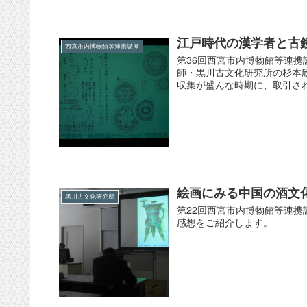
江戸時代の漢学者と古
西宮市内博物館等連携講座
第36回西宮市内博物館等連携講
師・黒川古文化研究所の杉本欣
収集が盛んな時期に、取引されて
絵画にみる中国の酒文
黒川古文化研究所
第22回西宮市内博物館等連携講
感想をご紹介します。