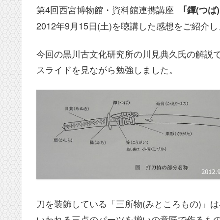
第4回西宮博物館・資料館連携講座
｢鐔(つば
2012年9月15日(土)を聴講した感想をご紹介
今回の黒川古文化研究所の川見典久氏の解説
スライドを見ながら勉強しました。
刀を装飾している「三所物(みところもの)」は小
いわれる三点のパーツを揃いの意匠で作るも