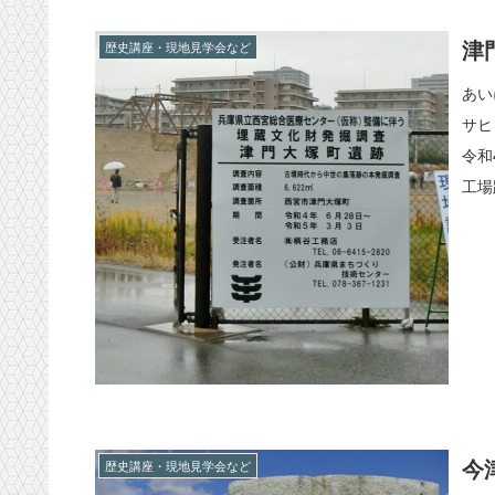
津
歴史講座・現地見学会など
あい
サヒ
令和
工場
今
歴史講座・現地見学会など