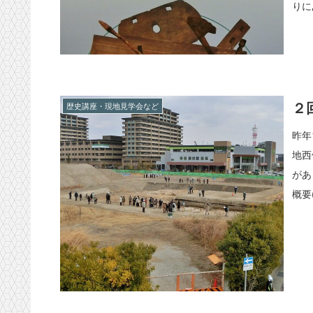
りに
２
歴史講座・現地見学会など
昨年
地西
があ
概要