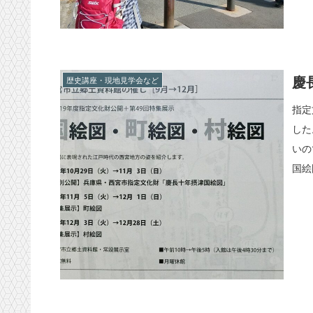
慶
歴史講座・現地見学会など
指定
した
いの
国絵図