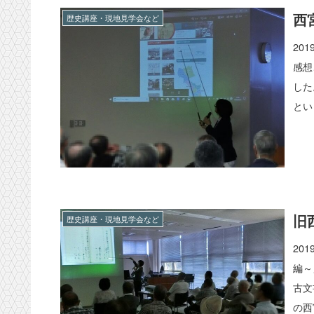
西
歴史講座・現地見学会など
20
感想
した
とい
旧
歴史講座・現地見学会など
20
編～
古文
の西