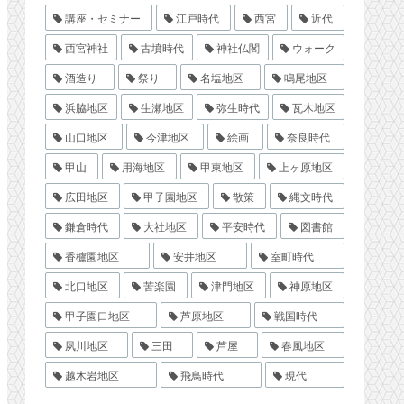
講座・セミナー
江戸時代
西宮
近代
西宮神社
古墳時代
神社仏閣
ウォーク
酒造り
祭り
名塩地区
鳴尾地区
浜脇地区
生瀬地区
弥生時代
瓦木地区
山口地区
今津地区
絵画
奈良時代
甲山
用海地区
甲東地区
上ヶ原地区
広田地区
甲子園地区
散策
縄文時代
鎌倉時代
大社地区
平安時代
図書館
香櫨園地区
安井地区
室町時代
北口地区
苦楽園
津門地区
神原地区
甲子園口地区
芦原地区
戦国時代
夙川地区
三田
芦屋
春風地区
越木岩地区
飛鳥時代
現代