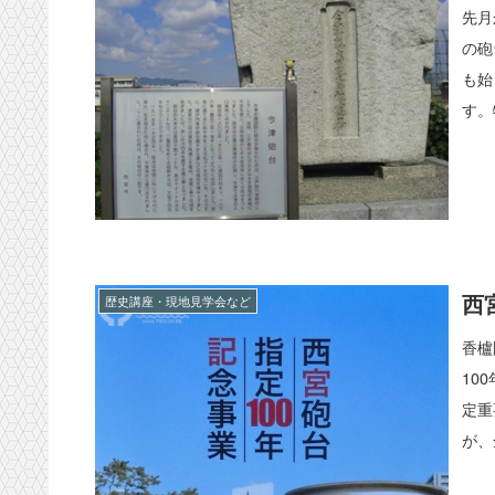
先月
の砲
も始
す。
西
歴史講座・現地見学会など
香櫨
10
定重
が、