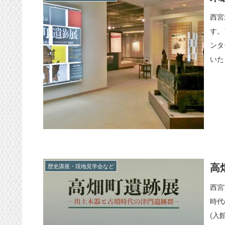
西宮
す。
ンタ
いた
高
歴史講座・現地見学会など
西宮
時代
(入