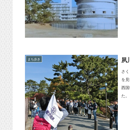
夙
まち歩き
さく
を見
西国
た。