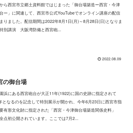
から西宮市立郷土資料館ではじまった「御台場築造ー西宮・今津
台ー」に関連して、西宮市公式YouTubeでオンライン講座の配信
まりました。配信期間は2022年8月1日(月)～8月28日(日)となりま
特別講演 大阪湾防備と西宮砲...
2022.08.09
宮の御台場
園浜にある西宮砲台が大正11年(1922)に国の史跡に指定されて
0年となるのを記念して特別展示が開かれ、今年6月23日に西宮市指
要有形文化財に指定された「西宮・今津御台場築造関係史料」
全点初公開されています。ここでは7月2...