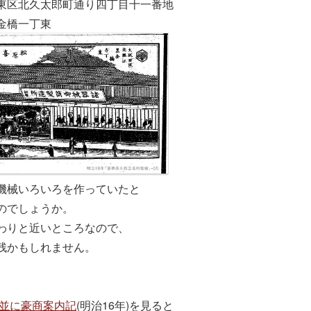
東区北久太郎町通り四丁目十一番地
金橋一丁東
機械いろいろを作っていたと
のでしょうか。
わりと近いところなので、
残かもしれません。
並に豪商案内記
(明治16年)を見ると