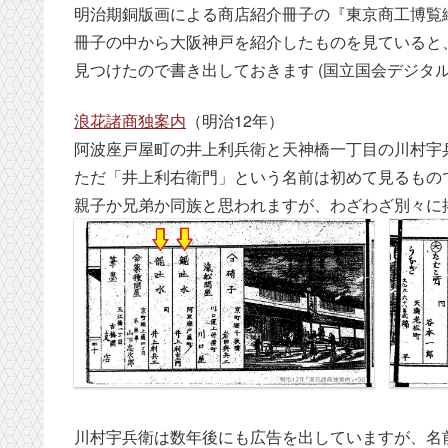
明治期銅版画による商店紹介冊子の『東京商工博覧
冊子の中から大阪神戸を紹介したものを見ていると
見つけたので書き出しておきます (国立国会デジタ
浪花諸商独案内
（明治12年）
阿波座戸屋町の井上利兵衛と天神橋一丁目の川村宇
ただ「井上利右衛門」という名前は初めて見るもの
親子か兄弟か同族と思われますが、わざわざ別々に
川村宇兵衛は数年後にも広告を出していますが、名