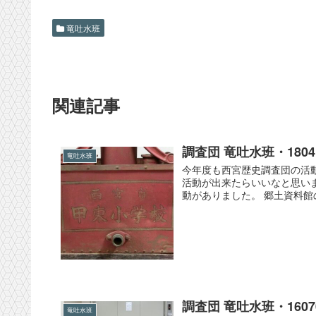
竜吐水班
関連記事
調査団 竜吐水班・180
竜吐水班
今年度も西宮歴史調査団の活
活動が出来たらいいなと思いま
動がありました。 郷土資料館の
調査団 竜吐水班・160
竜吐水班