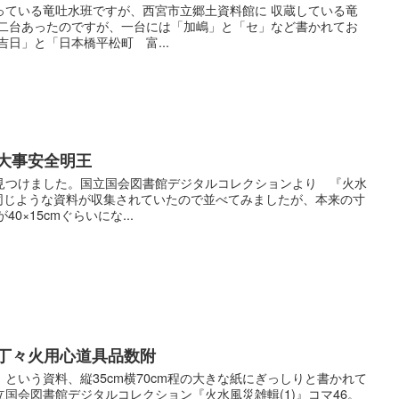
っている竜吐水班ですが、西宮市立郷土資料館に 収蔵している竜
 二台あったのですが、一台には「加嶋」と「セ」など書かれてお
吉日」と「日本橋平松町 富...
大事安全明王
見つけました。国立国会図書館デジタルコレクションより 『火水
42に同じような資料が収集されていたので並べてみましたが、本来の寸
40×15cmぐらいにな...
戸丁々火用心道具品数附
という資料、縦35cm横70cm程の大きな紙にぎっしりと書かれて
国会図書館デジタルコレクション『火水風災雑輯(1)』コマ46。