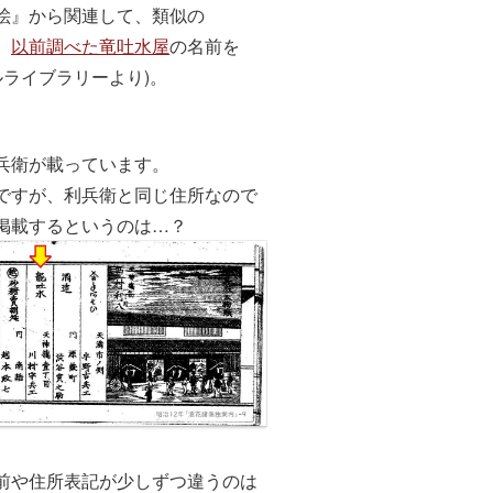
絵』から関連して、類似の
、
以前調べた竜吐水屋
の名前を
ルライブラリーより)。
兵衛が載っています。
ですが、利兵衛と同じ住所なので
掲載するというのは…？
前や住所表記が少しずつ違うのは