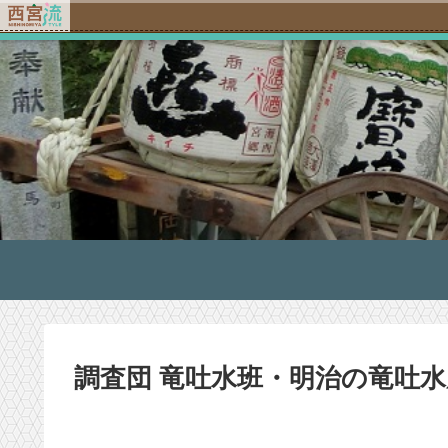
調査団 竜吐水班・明治の竜吐水