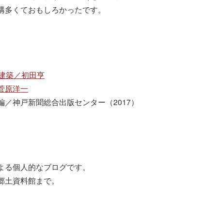
構多くておもしろかったです。
建築／初田亨
菅原洋一
／神戸新聞総合出版センター（2017）
よる個人的なブログです。
郷土資料館まで。