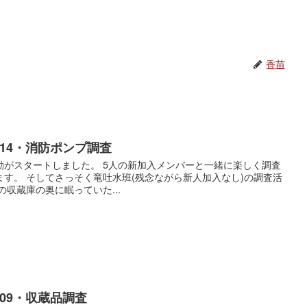
香苗
414・消防ポンプ調査
動がスタートしました。 5人の新加入メンバーと一緒に楽しく調査
す。 そしてさっそく竜吐水班(残念ながら新人加入なし)の調査活
収蔵庫の奥に眠っていた...
709・収蔵品調査