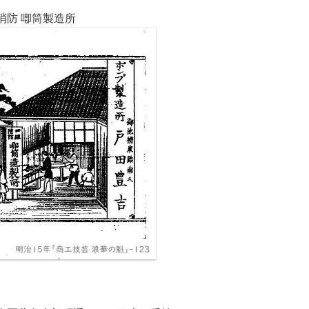
防 喞筒製造所