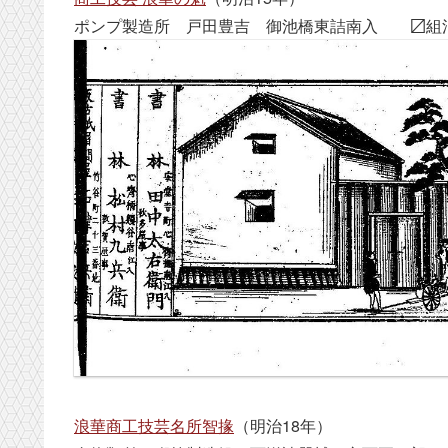
ポンプ製造所 戸田豊吉 御池橋東詰南入 〼組消
浪華商工技芸名所智掾
（明治18年）