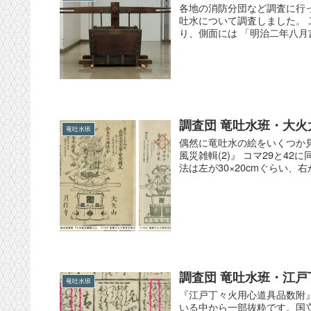
各地の消防分団など調査に行
吐水について調査しました。
り、側面には 「明治二年八月
調査団 竜吐水班・大火
竜吐水班
偶然に竜吐水の絵をいくつか
風災雑輯(2)』 コマ29と
法は左が30×20cmぐらい、右が
調査団 竜吐水班・江
竜吐水班
『江戸丁々火用心道具品数附』
いる中から一部抜粋です。国立