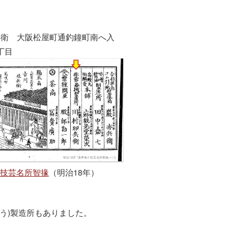
卯兵衛 大阪松屋町通釣鐘町南へ入
丁目
技芸名所智掾
（明治18年）
う)製造所もありました。