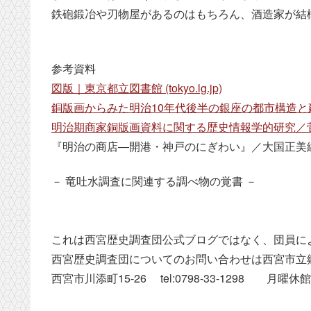
鉄砲鍛冶や刃物屋があるのはもちろん、酒造家が結
参考資料
図版｜東京都立図書館 (tokyo.lg.jp)
銅版画からみた明治10年代後半の銀座の都市構造と
明治期商家銅版画資料に関する歴史情報学的研究／
『明治の商店―開港・神戸のにぎわい』／大国正美編
－ 竜吐水調査に関連する調べ物の覚書 －
これは西宮歴史調査団公式ブログではなく、団員に
西宮歴史調査団についてのお問い合わせは西宮市立
西宮市川添町15-26 tel:0798-33-1298 月曜休館