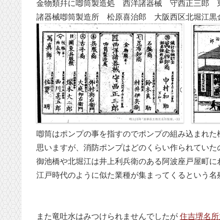
金物類幷に喞筒製造処 西洋諸器械 守西正三郎 
諸器械喞筒製造所 松原喜治郎 大阪西区北堀江黒
喞筒はポンプの事を指すのでポンプの組み込まれた
思いますが、消防ポンプはどのくらい作られていた
御池橋や北堀江は井上利兵衛のある阿波座戸屋町に
江戸時代のように似た業種が集まってくるという名
また竜吐水はみつけられませんでしたが
住吉堺名所