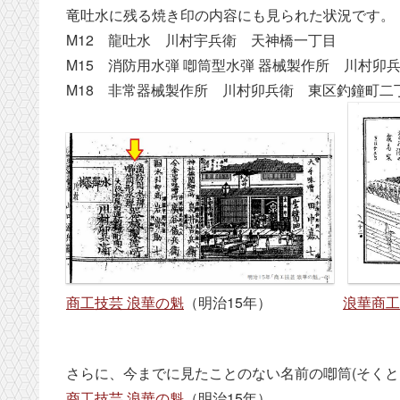
竜吐水に残る焼き印の内容にも見られた状況です。
M12 龍吐水 川村宇兵衛 天神橋一丁目
M15 消防用水弾 喞筒型水弾 器械製作所 川村
M18 非常器械製作所 川村卯兵衛 東区釣鐘町二
商工技芸 浪華の魁
（明治15年）
浪華商工
さらに、今までに見たことのない名前の喞筒(そくと
商工技芸 浪華の魁
（明治15年）