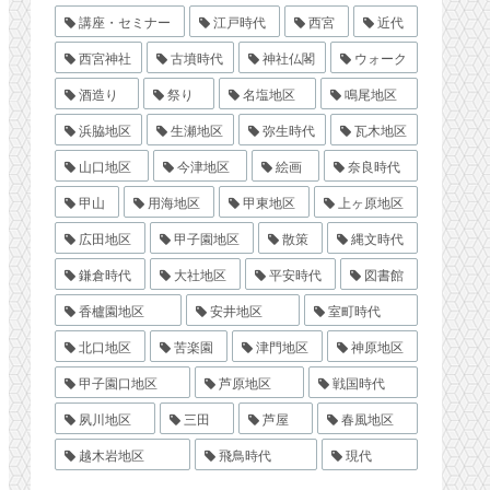
講座・セミナー
江戸時代
西宮
近代
西宮神社
古墳時代
神社仏閣
ウォーク
酒造り
祭り
名塩地区
鳴尾地区
浜脇地区
生瀬地区
弥生時代
瓦木地区
山口地区
今津地区
絵画
奈良時代
甲山
用海地区
甲東地区
上ヶ原地区
広田地区
甲子園地区
散策
縄文時代
鎌倉時代
大社地区
平安時代
図書館
香櫨園地区
安井地区
室町時代
北口地区
苦楽園
津門地区
神原地区
甲子園口地区
芦原地区
戦国時代
夙川地区
三田
芦屋
春風地区
越木岩地区
飛鳥時代
現代