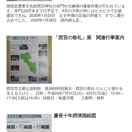
国指定重要文化財西宮神社の赤門や大練塀の修復作業が行われていま
す。赤門は8月末までの予定で、9月の大祭の時にはピカピカでお披
露目ですね。2020年1月23日 まず外側の足場の準備で、すでに通行
止めでした。 2020年1月28日 境内側も足...
「西宮の祭礼」展 関連行事案内
歳時・伝統行事
西宮市立郷土資料館 第28回特別展示「西宮の祭礼-だんじり巡行を
支える人びと-」 日時：平成24年7月31日(火)～8月31日(金) 10:00～
17:00(入館は16:30） 休館日：毎週月曜 入館料：無料
慶長十年摂津国絵図
歴史講座・現地見学会など