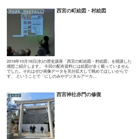
西宮の町絵図・村絵図
歴史講座・現地見学会など
2019年10月16日(水)の歴史講座「西宮の町絵図・村絵図」を聴講した
感想ご紹介します。 今回の配布資料には絵図が全く載っていません
でした。それはぜひ画像データを充分拡大して眺めてほしいからで
す、 ということで「にしのみやデジタルアーカ...
西宮神社赤門の修復
まち歩き