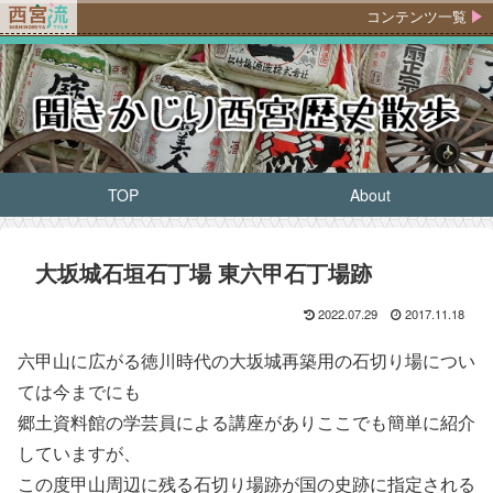
コンテンツ一覧
TOP
About
大坂城石垣石丁場 東六甲石丁場跡
2022.07.29
2017.11.18
六甲山に広がる徳川時代の大坂城再築用の石切り場につい
ては今までにも
郷土資料館の学芸員による講座がありここでも簡単に紹介
していますが、
この度甲山周辺に残る石切り場跡が国の史跡に指定される