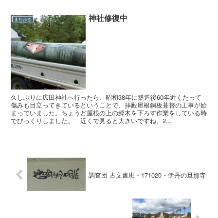
神社修復中
まち歩き
久しぶりに広田神社へ行ったら、昭和38年に築造後60年近くたって
傷みも目立ってきているということで、拝殿屋根銅板葺替の工事が始
まっていました。ちょうど屋根の上の鰹木を下ろす作業をしている時
でびっくりしました。 近くで見ると大きいですね、2...
調査団 古文書班・171020・伊丹の旦那寺