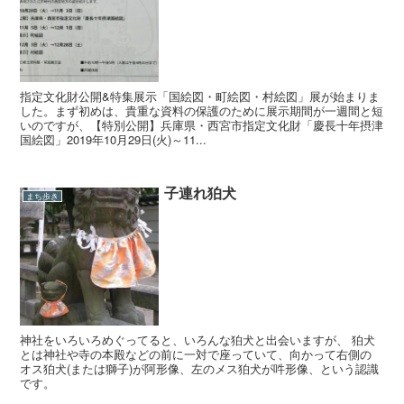
指定文化財公開&特集展示「国絵図・町絵図・村絵図」展が始まりま
した。まず初めは、貴重な資料の保護のために展示期間が一週間と短
いのですが、【特別公開】兵庫県・西宮市指定文化財「慶長十年摂津
国絵図」2019年10月29日(火)～11...
子連れ狛犬
まち歩き
神社をいろいろめぐってると、いろんな狛犬と出会いますが、 狛犬
とは神社や寺の本殿などの前に一対で座っていて、向かって右側の
オス狛犬(または獅子)が阿形像、左のメス狛犬が吽形像、という認識
です。