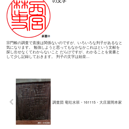
の文字
宗門帳の調査で直接は関係ないのですが、いろいろな判子があるなと
気になります。 勉強しようと思ってもなかなかこれはという文献を
探し出せなくてわからないこと だらけですが、わかることを覚書と
して少し記録しておきます。 判子の文字は始皇...
調査団 竜吐水班・161115・大庄屋岡本家