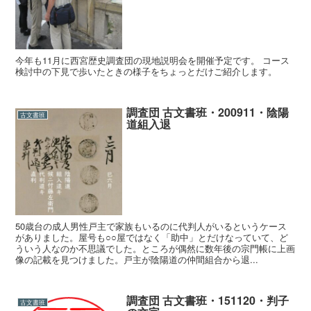
今年も11月に西宮歴史調査団の現地説明会を開催予定です。 コース
検討中の下見で歩いたときの様子をちょっとだけご紹介します。
調査団 古文書班・200911・陰陽
古文書班
道組入退
50歳台の成人男性戸主で家族もいるのに代判人がいるというケース
がありました。屋号も○○屋ではなく「助中」とだけなっていて、ど
ういう人なのか不思議でした。ところが偶然に数年後の宗門帳に上画
像の記載を見つけました。戸主が陰陽道の仲間組合から退...
調査団 古文書班・151120・判子
古文書班