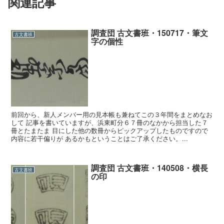
関連記事
調査団 古文書班・150717・筆文
古文書班
字の個性
前回から、新人メンバー用の見本帳も兼ねてこの３年間をまとめなお
して 記事を書いていますが、浜東町分６７冊のなかから担当した７
冊とたまたま 目にした他の数冊からピックアップしたものですので
内容に若干偏りが あるかもということはご了承ください。...
調査団 古文書班・140508・横長
古文書班
の印