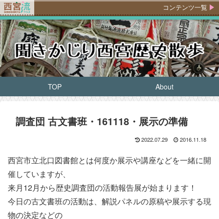
コンテンツ一覧
TOP
About
調査団 古文書班・161118・展示の準備
2022.07.29
2016.11.18
西宮市立北口図書館とは何度か展示や講座などを一緒に開
催していますが、
来月12月から歴史調査団の活動報告展が始まります！
今日の古文書班の活動は、解説パネルの原稿や展示する現
物の決定などの