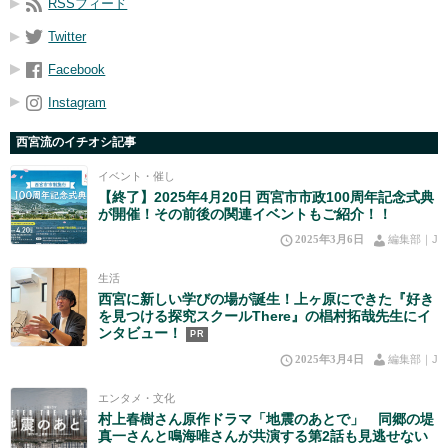
RSSフィード
Twitter
Facebook
Instagram
西宮流のイチオシ記事
イベント・催し
【終了】2025年4月20日 西宮市市政100周年記念式典
が開催！その前後の関連イベントもご紹介！！
2025年3月6日
編集部｜J
生活
西宮に新しい学びの場が誕生！上ヶ原にできた『好き
を見つける探究スクールThere』の椙村拓哉先生にイ
ンタビュー！
PR
2025年3月4日
編集部｜J
エンタメ・文化
村上春樹さん原作ドラマ「地震のあとで」 同郷の堤
真一さんと鳴海唯さんが共演する第2話も見逃せない