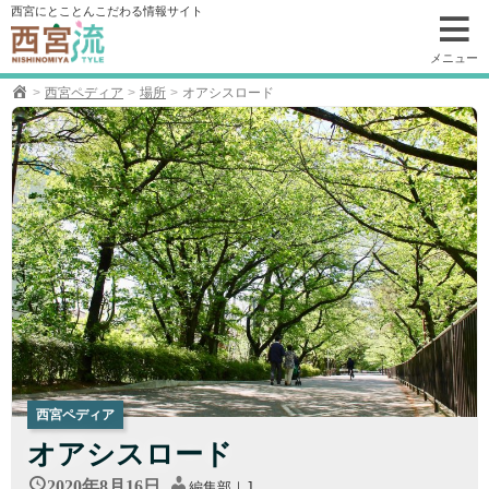
コ
西宮にとことんこだわる情報サイト
ン
テ
メニュー
ン
西宮ペディア
場所
オアシスロード
ツ
へ
移
動
西宮ペディア
オアシスロード
2020年8月16日
編集部｜J