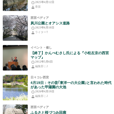
2025年4月12日
香苗
西宮ペディア
夙川公園とオアシス道路
2023年6月10日
ライターT
イベント・催し
【終了】かんべむさし氏による『小松左京の西宮
マップ』
2012年5月6日
編集部｜J
日々コレ西宮
4月19日：その昔｢東洋一の大公園｣と言われた時代
があった甲陽園の大池
2026年4月19日
編集部｜J
西宮ペディア
ふるさと桜づつみ回廊