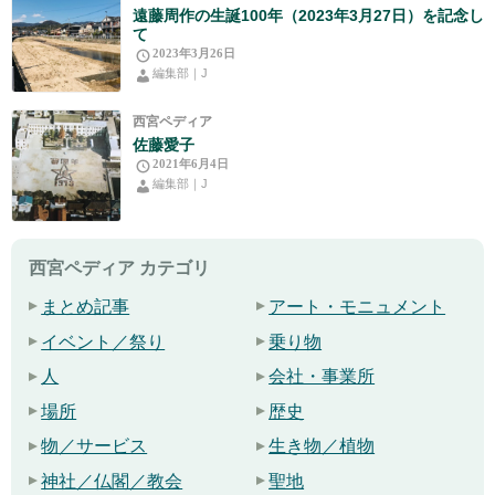
遠藤周作の生誕100年（2023年3月27日）を記念し
て
2023年3月26日
編集部｜J
西宮ペディア
佐藤愛子
2021年6月4日
編集部｜J
西宮ペディア カテゴリ
まとめ記事
アート・モニュメント
イベント／祭り
乗り物
人
会社・事業所
場所
歴史
物／サービス
生き物／植物
神社／仏閣／教会
聖地