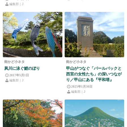
編集部｜J
街かど小ネタ
街かど小ネタ
夙川に泳ぐ鯉のぼり
甲山がつなぐ「パールバックと
西宮の女性たち」の深いつなが
2017年5月1日
り／甲山にある『平和塔』
編集部｜J
2025年1月30日
編集部｜J