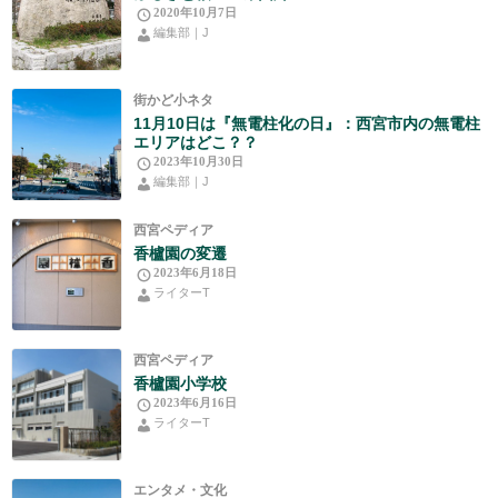
2020年10月7日
編集部｜J
街かど小ネタ
11月10日は『無電柱化の日』：西宮市内の無電柱
エリアはどこ？？
2023年10月30日
編集部｜J
西宮ペディア
香櫨園の変遷
2023年6月18日
ライターT
西宮ペディア
香櫨園小学校
2023年6月16日
ライターT
エンタメ・文化