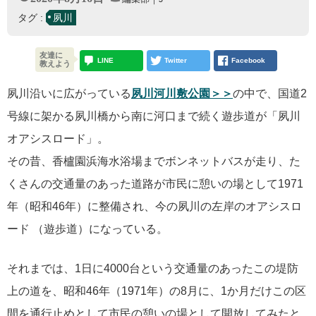
タグ :
夙川
友達に
LINE
Twitter
Facebook
教えよう
夙川沿いに広がっている
夙川河川敷公園＞＞
の中で、国道2
号線に架かる夙川橋から南に河口まで続く遊歩道が「夙川
オアシスロード」。
その昔、香櫨園浜海水浴場までボンネットバスが走り、た
くさんの交通量のあった道路が市民に憩いの場として1971
年（昭和46年）に整備され、今の夙川の左岸のオアシスロ
ード （遊歩道）になっている。
それまでは、1日に4000台という交通量のあったこの堤防
上の道を、昭和46年（1971年）の8月に、1か月だけこの区
間を通行止めとして市民の憩いの場として開放してみたと