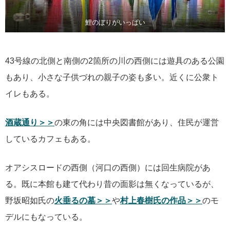
鯉のぼりがいっぱい
43号線の北側と南側の2箇所の川の西側には遊具のある公園
もあり、小さな子供づれの親子の姿も多い。近くに公衆ト
イレもある。
酒蔵通り＞＞
の東の角には中央図書館があり、住民が運営
しているカフェもある。
オアシスロードの西側（河口の西側）には回生病院があ
る。既に本館も建て代わり昔の面影は無くなっているが、
野坂昭如氏の
火垂るの墓＞＞
や
村上春樹氏の作品＞＞
のモ
デルにもなっている。