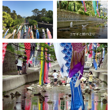
コサギと鯉のぼり