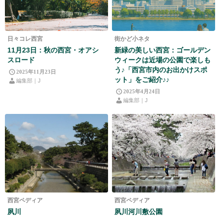
日々コレ西宮
街かど小ネタ
11月23日：秋の西宮・オアシ
新緑の美しい西宮：ゴールデン
スロード
ウィークは近場の公園で楽しも
う♪「西宮市内のお出かけスポ
2025年11月23日
ット」をご紹介♪♪
編集部｜J
2025年4月24日
編集部｜J
西宮ペディア
西宮ペディア
夙川
夙川河川敷公園