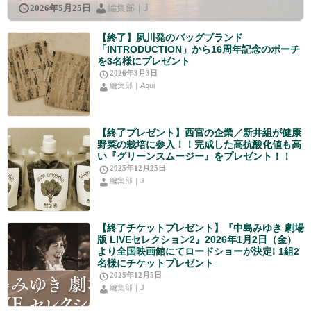
編集部｜J
2026年5月25日
【終了】夙川発のバッグブランド
「INTRODUCTION」から16周年記念のポーチ
を3名様にプレゼント
2026年3月3日
編集部｜Aqui
【終了プレゼント】西宮の企業／新井組が健康
野菜の栽培に参入！！完成した高抗酸化値も高
い『グリーンスムージー』をプレゼント！！
2025年12月25日
編集部｜J
【終了チケットプレゼント】『中島みゆき 劇場
版 LIVEセレクション2』2026年1月2日（金）
より全国映画館にてロードショーが決定! 1組2
名様にチケットプレゼント
2025年12月5日
編集部｜J