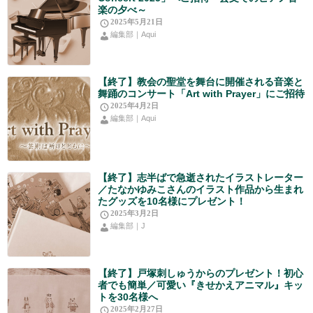
楽の夕べ～
2025年5月21日
編集部｜Aqui
【終了】教会の聖堂を舞台に開催される音楽と
舞踊のコンサート「Art with Prayer」にご招待
2025年4月2日
編集部｜Aqui
【終了】志半ばで急逝されたイラストレーター
／たなかゆみこさんのイラスト作品から生まれ
たグッズを10名様にプレゼント！
2025年3月2日
編集部｜J
【終了】戸塚刺しゅうからのプレゼント！初心
者でも簡単／可愛い『きせかえアニマル』キッ
トを30名様へ
2025年2月27日