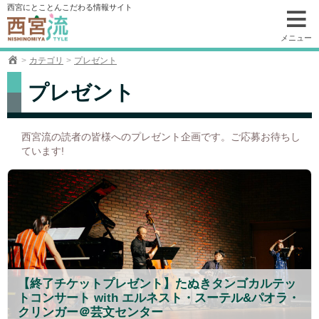
コ
西宮にとことんこだわる情報サイト
ン
テ
メニュー
ン
カテゴリ
プレゼント
ツ
へ
プレゼント
移
動
西宮流の読者の皆様へのプレゼント企画です。ご応募お待ちし
ています!
【終了チケットプレゼント】たぬきタンゴカルテッ
トコンサート with エルネスト・スーテル&パオラ・
クリンガー＠芸文センター