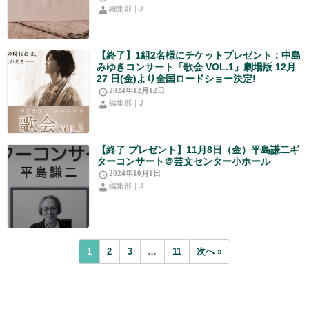
編集部｜J
【終了】1組2名様にチケットプレゼント：中島
みゆきコンサート「歌会 VOL.1」劇場版 12月
27 日(金)より全国ロードショー決定!
2024年12月12日
編集部｜J
【終了 プレゼント】11月8日（金）平島謙二ギ
ターコンサート＠芸文センター小ホール
2024年10月1日
編集部｜J
1
2
3
…
11
次へ »