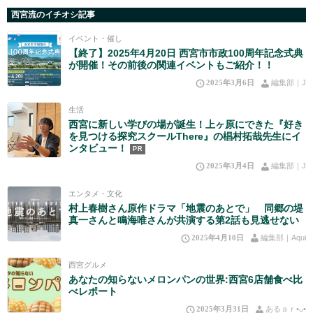
西宮流のイチオシ記事
イベント・催し
【終了】2025年4月20日 西宮市市政100周年記念式典
が開催！その前後の関連イベントもご紹介！！
2025年3月6日
編集部｜J
生活
西宮に新しい学びの場が誕生！上ヶ原にできた『好き
を見つける探究スクールThere』の椙村拓哉先生にイ
ンタビュー！
PR
2025年3月4日
編集部｜J
エンタメ・文化
村上春樹さん原作ドラマ「地震のあとで」 同郷の堤
真一さんと鳴海唯さんが共演する第2話も見逃せない
2025年4月10日
編集部｜Aqui
西宮グルメ
あなたの知らないメロンパンの世界:西宮6店舗食べ比
べレポート
2025年3月31日
あるａｒ•⁠ᴗ⁠•⁠