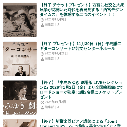
【終了 チケットプレゼント】西宮に社交と大衆
娯楽が花開いた時代を再発見する『西宮モダン
タイムス』を体感する二つのイベント！！
2025年11月9日
編集部｜J
【終了 プレゼント】11月30日（日）平島謙二
ギターコンサート＠芸文センター小ホール
2025年10月21日
編集部｜J
【終了】『中島みゆき 劇場版 LIVEセレクショ
ン2』2026年1月2日（金）より全国映画館にて
ロードショーが決定! 1組2名様にチケットプレ
ゼント
2025年10月2日
編集部｜J
【終了】新響楽器ピアノ講師による「Joint
Concert 2025」へご招待～芸文でのピアノ音