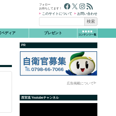
Facebook
X
Instagram
RSS フィード
フォロー
お待ちしてます！
このサイトについて
お問い合わせ
検
索:
宮ペディア
プレゼント
コンテンツ一覧
PR
広告掲載について
西宮流 Youtubeチャンネル