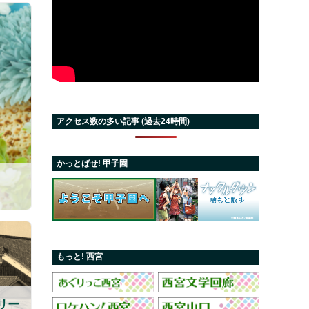
アクセス数の多い記事 (過去24時間)
かっとばせ! 甲子園
もっと! 西宮
リー