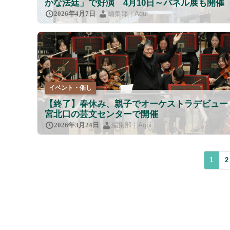
かな法廷」で好演 4月10日～パネル展も開催
編集部｜Aqui
2026年4月7日
イベント・催し
【終了】春休み、親子でオーケストラデビュー
宮北口の芸文センターで開催
編集部｜Aqui
2026年3月24日
1
2