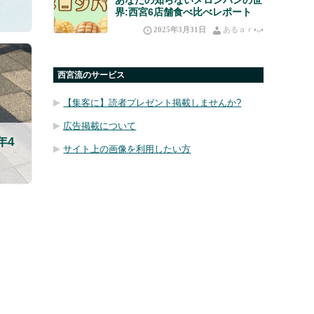
界:西宮6店舗食べ比べレポート
2025年3月31日
あるａｒ•⁠ᴗ⁠•⁠
西宮流のサービス
【集客に】読者プレゼント掲載しませんか?
広告掲載について
年4
サイト上の画像を利用したい方