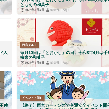
ともえの和菓子
編集部｜Aqui
2026年5月5日
西宮グルメ
ド入
毎月10日は「とおかし」の日。令和8年4月は千
宗家の和菓子
編集部｜Aqui
2026年4月9日
イベント・催し
不確
【終了】西宮ガーデンズで交通安全イベント開