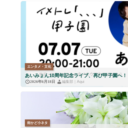
エンタメ・文化
あいみょん10周年記念ライブ、再び甲子園へ！ 
編集部｜Aqui
2026年6月18日
街かど小ネタ