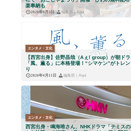
楽奉納も
編集部｜Aqui
2026年6月3日
エンタメ・文化
【西宮出身】佐野晶哉（Aぇ! group）が朝ドラ
「風、薫る」に本格登場！“シマケン”がトレン
り
編集部｜Aqui
2026年4月11日
エンタメ・文化
西宮出身・鳴海唯さん、NHKドラマ「テミスの