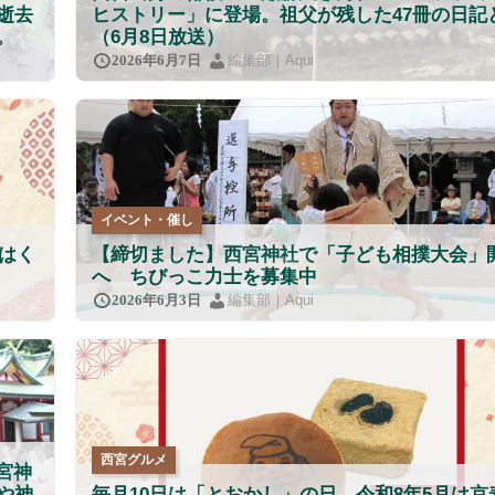
逝去
ヒストリー」に登場。祖父が残した47冊の日記
。
（6月8日放送）
編集部｜Aqui
2026年6月7日
イベント・催し
こはく
【締切ました】西宮神社で「子ども相撲大会」
へ ちびっこ力士を募集中
編集部｜Aqui
2026年6月3日
西宮グルメ
宮神
や神
毎月10日は「とおかし」の日。令和8年5月は京