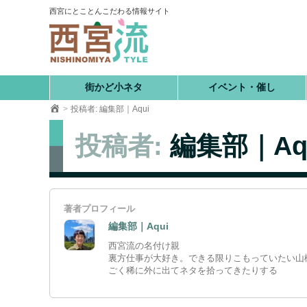
コ
西宮にとことんこだわる情報サイト
ン
テ
ン
ツ
へ
街かど小ネタ
イベント・催し
移
投稿者: 編集部｜Aqui
動
投稿者:
編集部｜Aq
著者プロフィール
編集部｜Aqui
西宮流の名付け親
裏方仕事が大好き。できる限りこもっていたい山
ごく稀に外に出てネタを拾ってきたりする