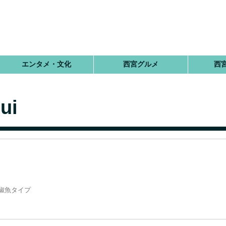
エンタメ・文化
西宮グルメ
西
ui
椒魚タイプ