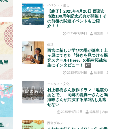
イベント・催し
【終了】2025年4月20日 西宮市
市政100周年記念式典が開催！そ
の前後の関連イベントもご紹
介！！
2025年3月6日
編集部｜J
生活
西宮に新しい学びの場が誕生！上
ヶ原にできた『好きを見つける探
究スクールThere』の椙村拓哉先
鳥屋
生にインタビュー！
PR
2025年3月4日
編集部｜J
エンタメ・文化
村上春樹さん原作ドラマ「地震の
あとで」 同郷の堤真一さんと鳴
海唯さんが共演する第2話も見逃
せない
2025年4月10日
編集部｜Aqui
西宮グルメ
催。
あなたの知らないメロンパンの世