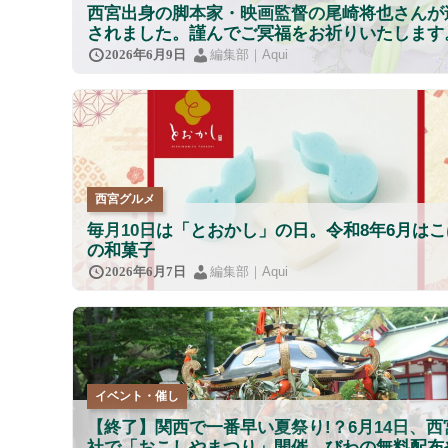
西宮出身の脚本家・映画監督の尾崎将也さんが
されました。謹んでご冥福をお祈りいたします
編集部｜Aqui
2026年6月9日
西宮グルメ
毎月10日は「とおかし」の日。令和8年6月は
の和菓子
編集部｜Aqui
2026年6月7日
イベント・催し
【終了】関西で一番早い夏祭り!？6月14日、西
社で「おこしやまつり」開催 びわの無料配布