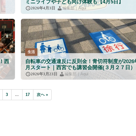
ミニライブや子ども向け体験も【4月5日】
編集部｜Aqui
2026年4月3日
生活
！西
自転車の交通違反に反則金！青切符制度が2026
月スタート｜西宮でも講習会開催(３月２７日）
編集部｜Aqui
2026年3月23日
3
…
17
次へ »