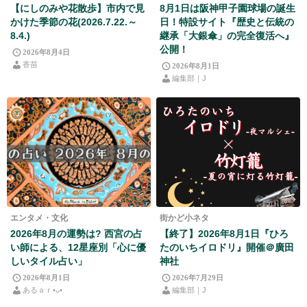
【にしのみや花散歩】市内で見
8月1日は阪神甲子園球場の誕生
かけた季節の花(2026.7.22.～
日！特設サイト『歴史と伝統の
8.4.)
継承「大銀傘」の完全復活へ』
公開！
2026年8月4日
香苗
2026年8月1日
編集部｜J
エンタメ・文化
街かど小ネタ
2026年8月の運勢は? 西宮の占
【終了】2026年8月1日『ひろ
い師による、12星座別「心に優
たのいちイロドリ』開催＠廣田
しいタイル占い」
神社
2026年8月1日
2026年7月29日
あるａｒ•⁠ᴗ⁠•⁠
編集部｜J