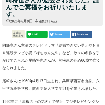
崎将也さんが逝去されました。謹
んでご冥福をお祈りいたしま
す。
2026年6月9日
編集部｜Aqui
友達に
LINE
Twitter
Facebook
教えよう
阿部寛さん主演のテレビドラマ『結婚できない男』やＮＨ
Ｋ連続テレビ小説『梅ちゃん先生』など、数々の名作を手
がけてこられた尾崎将也さんが、肺疾患のため66歳で亡く
なられました。
尾崎さんは1960年4月17日生まれ、兵庫県西宮市出身。六
甲学院高等学校、関西学院大学文学部を卒業されました。
1992年に『屋根の上の花火』で第5回フジテレビヤングシ