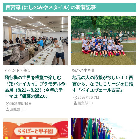
西宮流 (にしのみやスタイル) の新着記事
イベント・催し
街かど小ネタ
飛行機の世界を模型で楽しむ
地元の人の応援が欲しい！！西
「翔バナイカイ」プラモデル作
宮から、なでしこリーグを目指
品展（9/21～9/22）:今年のテ
す『ベイユヴェール西宮』
ーマは『銀幕の翼2.0』
2026年8月7日
編集部｜J
2026年8月9日
編集部｜J