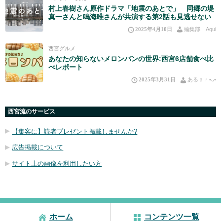
村上春樹さん原作ドラマ「地震のあとで」 同郷の堤
真一さんと鳴海唯さんが共演する第2話も見逃せない
2025年4月10日
編集部｜Aqui
西宮グルメ
あなたの知らないメロンパンの世界:西宮6店舗食べ比
べレポート
2025年3月31日
あるａｒ•⁠ᴗ⁠•⁠
西宮流のサービス
【集客に】読者プレゼント掲載しませんか?
広告掲載について
サイト上の画像を利用したい方
ホーム
コンテンツ一覧