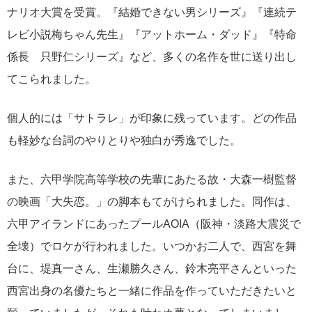
ナリオ大賞を受賞。『結婚できない男シリーズ』『連続テ
レビ小説梅ちゃん先生』『アットホーム・ダッド』『特命
係長 只野仁シリーズ』など、多くの名作を世に送り出し
てこられました。
個人的には「サトラレ」が印象に残っています。どの作品
も軽妙な台詞のやりとりや独白が秀逸でした。
また、六甲学院高等学校の先輩にあたる故・大森一樹監督
の映画「大失恋。」の脚本もてがけられました。同作は、
六甲アイランドにあったプールAOIA（阪神・淡路大震災で
全壊）でロケが行われました。いつかお二人で、西宮を舞
台に、堤真一さん、生瀬勝久さん、鈴木亮平さんといった
西宮出身の名優たちと一緒に作品を作っていただきたいと