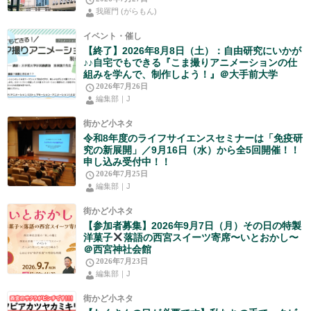
我羅門 (がらもん)
イベント・催し
【終了】2026年8月8日（土）：自由研究にいかが
♪♪自宅でもできる『こま撮りアニメーションの仕
組みを学んで、制作しよう！』＠大手前大学
2026年7月26日
編集部｜J
街かど小ネタ
令和8年度のライフサイエンスセミナーは「免疫研
究の新展開」／9月16日（水）から全5回開催！！
申し込み受付中！！
2026年7月25日
編集部｜J
街かど小ネタ
【参加者募集】2026年9月7日（月）その日の特製
洋菓子
落語の西宮スイーツ寄席〜いとおかし〜
＠西宮神社会館
2026年7月23日
編集部｜J
街かど小ネタ