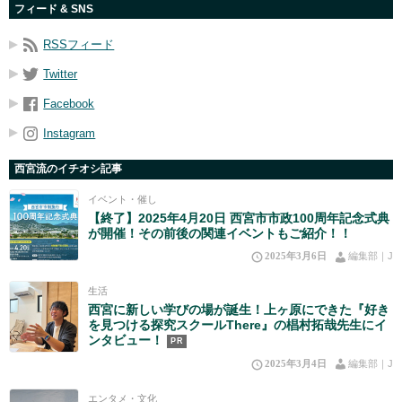
フィード & SNS
RSSフィード
Twitter
Facebook
Instagram
西宮流のイチオシ記事
イベント・催し
【終了】2025年4月20日 西宮市市政100周年記念式典
が開催！その前後の関連イベントもご紹介！！
2025年3月6日
編集部｜J
生活
西宮に新しい学びの場が誕生！上ヶ原にできた『好き
を見つける探究スクールThere』の椙村拓哉先生にイ
ンタビュー！
PR
2025年3月4日
編集部｜J
エンタメ・文化