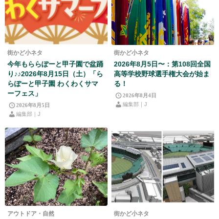
街かど小ネタ
街かど小ネタ
今年もららぽーと甲子園で盆踊
2026年8月5日〜：第108回全国
り♪♪2026年8月15日（土）「ら
高等学校野球選手権大会が始ま
らぽーと甲子園 わくわくサマ
る！
ーフェス」
2026年8月4日
編集部｜J
2026年8月5日
編集部｜J
アウトドア・自然
街かど小ネタ