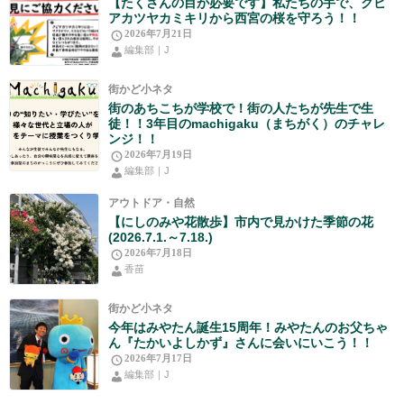
【たくさんの目が必要です】私たちの手で、クビ
アカツヤカミキリから西宮の桜を守ろう！！
2026年7月21日
編集部｜J
街かど小ネタ
街のあちこちが学校で！街の人たちが先生で生
徒！！3年目のmachigaku（まちがく）のチャレ
ンジ！！
2026年7月19日
編集部｜J
アウトドア・自然
【にしのみや花散歩】市内で見かけた季節の花
(2026.7.1.～7.18.)
2026年7月18日
香苗
街かど小ネタ
今年はみやたん誕生15周年！みやたんのお父ちゃ
ん『たかいよしかず』さんに会いにいこう！！
2026年7月17日
編集部｜J