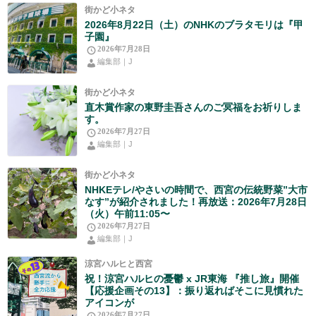
街かど小ネタ
2026年8月22日（土）のNHKのブラタモリは『甲
子園』
2026年7月28日
編集部｜J
街かど小ネタ
直木賞作家の東野圭吾さんのご冥福をお祈りしま
す。
2026年7月27日
編集部｜J
街かど小ネタ
NHKEテレ/やさいの時間で、西宮の伝統野菜”大市
なす”が紹介されました！再放送：2026年7月28日
（火）午前11:05〜
2026年7月27日
編集部｜J
涼宮ハルヒと西宮
祝！涼宮ハルヒの憂鬱 x JR東海 『推し旅』開催
【応援企画その13】：振り返ればそこに見慣れた
アイコンが
2026年7月27日