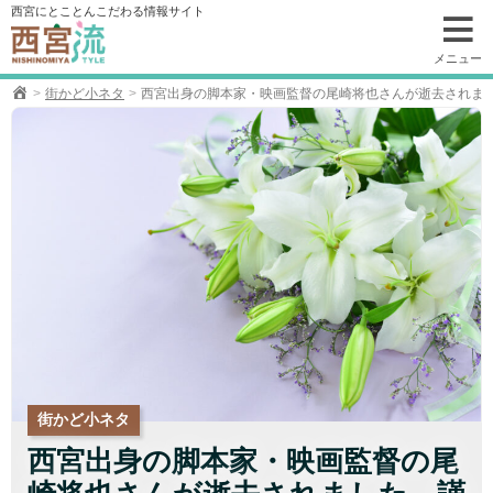
コ
西宮にとことんこだわる情報サイト
ン
テ
メニュー
ン
街かど小ネタ
西宮出身の脚本家・映画監督の尾崎将也さんが逝去されま
ツ
へ
移
動
街かど小ネタ
西宮出身の脚本家・映画監督の尾