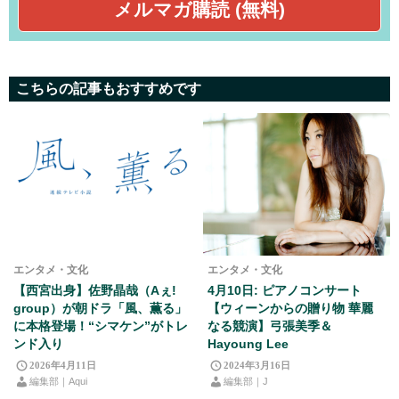
こちらの記事もおすすめです
エンタメ・文化
エンタメ・文化
【西宮出身】佐野晶哉（Aぇ!
4月10日: ピアノコンサート
group）が朝ドラ「風、薫る」
【ウィーンからの贈り物 華麗
に本格登場！“シマケン”がトレ
なる競演】弓張美季＆
ンド入り
Hayoung Lee
2026年4月11日
2024年3月16日
編集部｜Aqui
編集部｜J