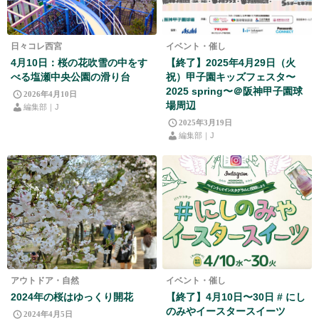
日々コレ西宮
イベント・催し
4月10日：桜の花吹雪の中をす
【終了】2025年4月29日（火
べる塩瀬中央公園の滑り台
祝）甲子園キッズフェスタ〜
2025 spring〜＠阪神甲子園球
2026年4月10日
場周辺
編集部｜J
2025年3月19日
編集部｜J
アウトドア・自然
イベント・催し
2024年の桜はゆっくり開花
【終了】4月10日〜30日 # にし
のみやイースタースイーツ
2024年4月5日