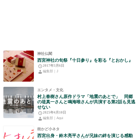
神社仏閣
西宮神社の旬祭『十日参り』を彩る『とおかし』
2017年3月6日
編集部｜J
エンタメ・文化
村上春樹さん原作ドラマ「地震のあとで」 同郷
の堤真一さんと鳴海唯さんが共演する第2話も見逃
せない
2025年4月10日
編集部｜Aqui
街かど小ネタ
西宮出身・鈴木亮平さんが兄妹の絆を演じる感動