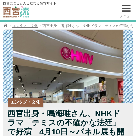
コ
西宮にとことんこだわる情報サイト
ン
テ
メニュー
ン
エンタメ・文化
西宮出身・鳴海唯さん、NHKドラマ「テミスの不確かな
ツ
へ
移
動
エンタメ・文化
西宮出身・鳴海唯さん、NHKド
ラマ「テミスの不確かな法廷」
で好演 4月10日～パネル展も開