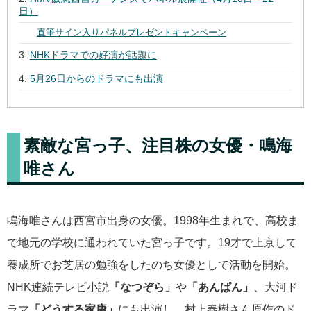
日）
直筆サイン入りパネルプレゼントキャンペーン
NHKドラマでの好演が話題に
5月26日からのドラマにも出演
素敵な宮っ子、注目株の女優・鳴海
唯さん
鳴海唯さんは西宮市出身の女優。1998年生まれで、高校ま
で地元の学校に通われていた宮っ子です。19才で上京して
養成所でお芝居の勉強をしたのち女優として活動を開始。
NHK連続テレビ小説
「なつぞら」
や
「あんぱん」
、大河ド
ラマ
「どうする家康」
にも出演し、村上春樹さん原作のド