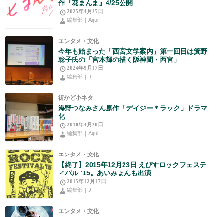
作『花まんま』4/25公開
2025年4月25日
編集部｜Aqui
エンタメ・文化
今年も始まった「西宮文学案内」第一回目は箕野
聡子氏の「宮本輝の描く阪神間・西宮」
2024年9月17日
編集部｜J
街かど小ネタ
海野つなみさん原作「デイジー＊ラック」ドラマ
化
2018年4月20日
編集部｜Aqui
エンタメ・文化
【終了】2015年12月23日 えびすロックフェステ
ィバル ’15。あいみょんも出演
2015年12月17日
編集部｜J
エンタメ・文化