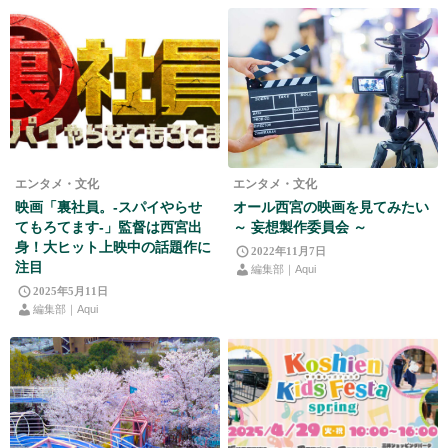
エンタメ・文化
エンタメ・文化
映画「裏社員。-スパイやらせ
オール西宮の映画を見てみたい
てもろてます‐」監督は西宮出
～ 妄想製作委員会 ～
身！大ヒット上映中の話題作に
2022年11月7日
注目
編集部｜Aqui
2025年5月11日
編集部｜Aqui