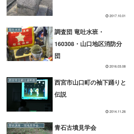
2017.10.01
調査団 竜吐水班・
竜吐水班
160308・山口地区消防分
団
2016.03.08
西宮市山口町の袖下踊りと
西宮市立郷土資料館
伝説
2014.11.26
青石古墳見学会
歴史講座・現地見学会など