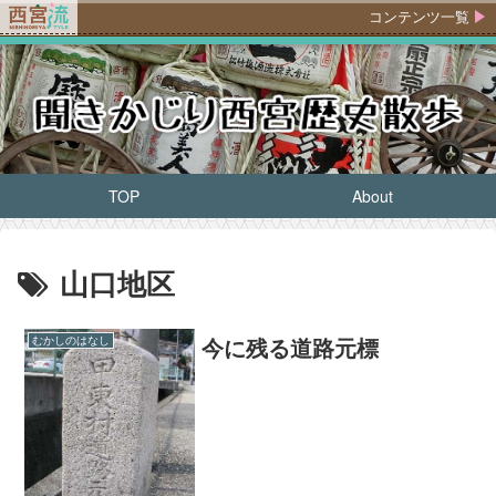
コンテンツ一覧
TOP
About
山口地区
今に残る道路元標
むかしのはなし