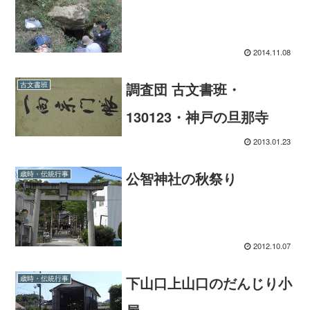
2014.11.08
調査団 古文書班・
古文書班
130123・神戸の旦那寺
2013.01.23
公智神社の秋祭り
歳時・伝統行事
2012.10.07
下山口上山口のだんじり小
歳時・伝統行事