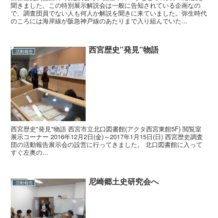
聞きました。この特別展示解説会は一般に告知されている企画なの
で、調査団員でない人も何人か解説を聞きに来ていました。弥生時代
のころには海岸線が阪急神戸線のあたりまで入り組んでいた...
西宮歴史”発見”物語
.活動報告
西宮歴史"発見"物語 西宮市立北口図書館(アクタ西宮東館5F) 閲覧室
展示コーナー 2016年12月2日(金)～2017年1月15日(日) 西宮歴史調査
団の活動報告展示会の設営に行ってきました。 北口図書館に入って
すぐ左奥の...
尼崎郷土史研究会へ
.活動報告