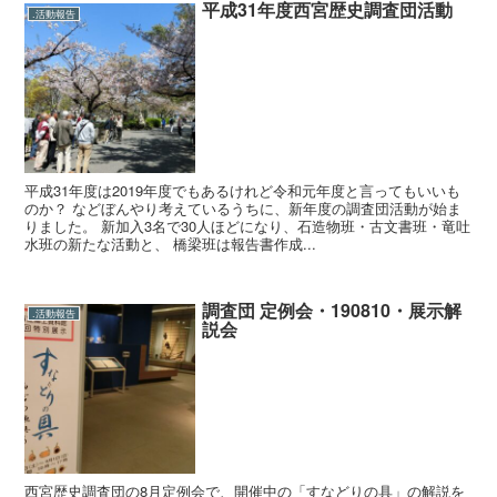
平成31年度西宮歴史調査団活動
.活動報告
平成31年度は2019年度でもあるけれど令和元年度と言ってもいいも
のか？ などぼんやり考えているうちに、新年度の調査団活動が始ま
りました。 新加入3名で30人ほどになり、石造物班・古文書班・竜吐
水班の新たな活動と、 橋梁班は報告書作成...
調査団 定例会・190810・展示解
.活動報告
説会
西宮歴史調査団の8月定例会で、開催中の「すなどりの具」の解説を