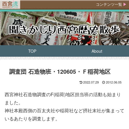
コンテンツ一覧
TOP
About
調査団 石造物班・120605・Ｆ稲荷地区
2022.07.29
2012.06.05
西宮神社石造物調査のF(稲荷)地区担当班の活動も始まり
ました。
神社本殿西側の百太夫社や稲荷社など摂社末社が集まって
いるあたりを調査します。