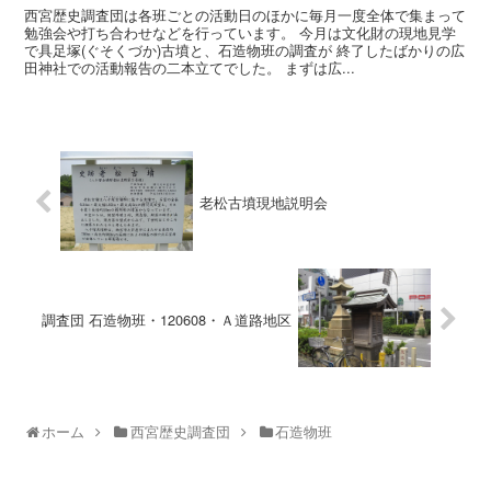
西宮歴史調査団は各班ごとの活動日のほかに毎月一度全体で集まって
勉強会や打ち合わせなどを行っています。 今月は文化財の現地見学
で具足塚(ぐそくづか)古墳と、石造物班の調査が 終了したばかりの広
田神社での活動報告の二本立てでした。 まずは広...
老松古墳現地説明会
調査団 石造物班・120608・Ａ道路地区
ホーム
西宮歴史調査団
石造物班