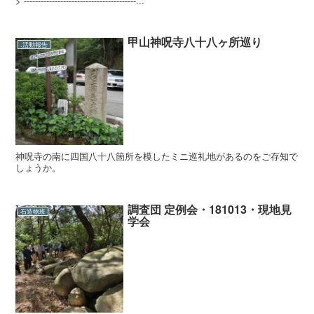
> ----------------------------------------...
甲山神呪寺八十八ヶ所巡り
.活動報告
神呪寺の南に四国八十八箇所を模したミニ巡礼地があるのをご存知で
しょうか。
調査団 定例会・181013・現地見
石造物班
学会