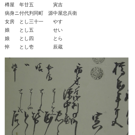
樽屋 年廿五 寅吉
病身ニ付代判同町 源中屋忠兵衛
女房 とし三十一 やす
娘 とし五 せい
娘 とし四 とら
悴 とし壱 辰蔵