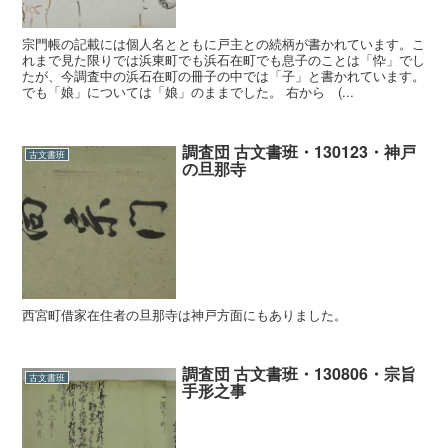
宗門帳の記載には個人名とともに戸主との続柄が書かれています。こ
れまで見た限りでは浜東町でも浜石在町でも息子のことは「忰」でし
たが、今調査中の浜石在町の冊子の中では「子」と書かれています。
でも「娘」については「娘」のままでした。 右から (...
調査団 古文書班・130123・神戸
古文書班
の旦那寺
西宮町借家在住者の旦那寺は神戸方面にもありました。
調査団 古文書班・130806・宗旨
古文書班
手形之事