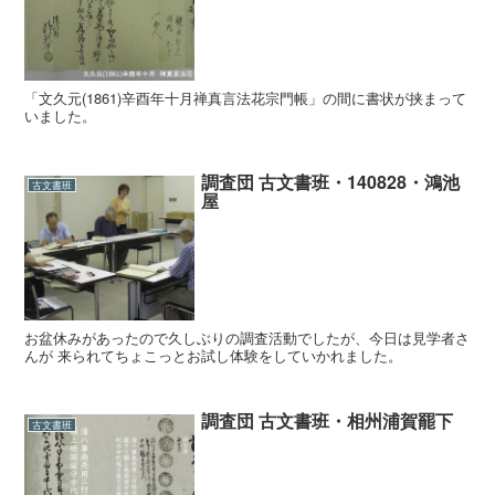
「文久元(1861)辛酉年十月禅真言法花宗門帳」の間に書状が挟まって
いました。
調査団 古文書班・140828・鴻池
古文書班
屋
お盆休みがあったので久しぶりの調査活動でしたが、今日は見学者さ
んが 来られてちょこっとお試し体験をしていかれました。
調査団 古文書班・相州浦賀罷下
古文書班