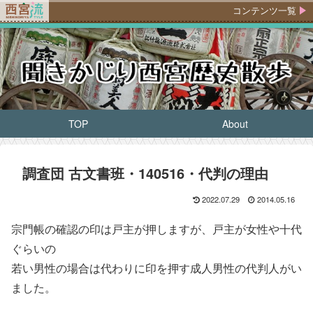
コンテンツ一覧
TOP
About
調査団 古文書班・140516・代判の理由
2022.07.29
2014.05.16
宗門帳の確認の印は戸主が押しますが、戸主が女性や十代
ぐらいの
若い男性の場合は代わりに印を押す成人男性の代判人がい
ました。