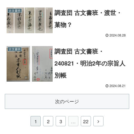
調査団 古文書班・渡世・
古文書班
菓物？
2024.08.28
調査団 古文書班・
古文書班
240821・明治2年の宗旨人
別帳
2024.08.21
次のページ
1
2
3
…
22