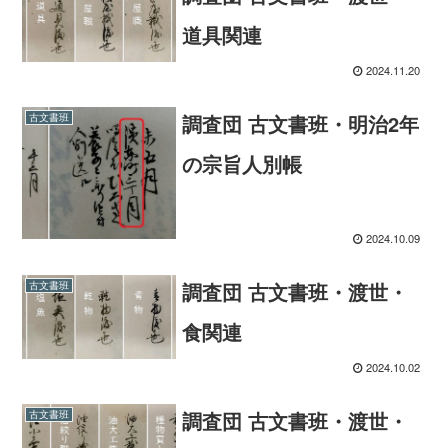
道具関連
2024.11.20
調査団 古文書班・明治2年
古文書班
の宗旨人別帳
2024.10.09
調査団 古文書班・渡世・
古文書班
食関連
2024.10.02
調査団 古文書班・渡世・
古文書班