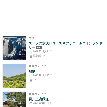
生活
スーツの水洗いコース＠アリエールコインランド
リー
PR
2020年12月11日
編集部｜J
西宮ペディア
船坂
2019年11月25日
J2
西宮ペディア
夙川上流緑道
2022年3月13日