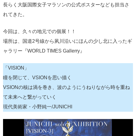
長らく大阪国際女子マラソンの公式ポスターなども担当さ
れてきた。
今回は、久々の地元での個展！！
場所は、国道2号線から夙川沿いにほんの少し北に入ったギ
ャラリー『WORLD TIMES Gallerry』
「VISION」
瞳を閉じて、VSIONを思い描く
VSIONの核は渦を巻き、波のようにうねりながら時を重ね
て未来へと繋がっていく
現代美術家・小野純一/JUNICHI