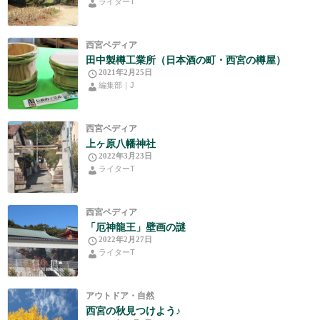
ライターT
西宮ペディア
田中製樽工業所（日本酒の町・西宮の樽屋）
2021年2月25日
編集部｜J
西宮ペディア
上ヶ原八幡神社
2022年3月23日
ライターT
西宮ペディア
「厄神龍王」壁画の謎
2022年2月27日
ライターT
アウトドア・自然
西宮の秋見つけよう♪