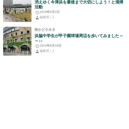
消えゆく今津浜を最後まで大切にしよう！と清掃
活動
2019年6月2日
編集部｜J
街かど小ネタ
浜脇中学生が甲子園球場周辺を歩いてみました～
～♪♪
2014年8月18日
編集部｜J