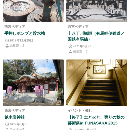
西宮ペディア
西宮ペディア
手押しポンプと貯水槽
十八丁川橋脚（有馬軽便鉄道／
国鉄有馬線）
2019年12月29日
編集部｜J
2021年5月23日
編集部｜J
西宮ペディア
イベント・催し
越木岩神社
【終了】土と火と、実りの秋の
芸術祭in FUNASAKA 2013
2022年3月5日
ライターT