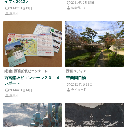
イブ＜2012＞
2011年12月15日
編集部｜J
2014年10月12日
編集部｜J
[特集] 西宮船坂ビエンナーレ
西宮ペディア
西宮船坂ビエンナーレ２０１４
苦楽園口橋
レポート
2022年1月21日
ライターT
2014年10月14日
編集部｜J