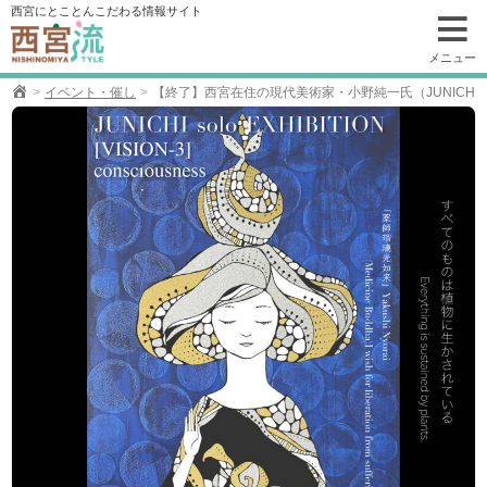
コ
西宮にとことんこだわる情報サイト
ン
テ
メニュー
ン
イベント・催し
【終了】西宮在住の現代美術家・小野純一氏（JUNICHI ONO) 地
ツ
へ
移
動