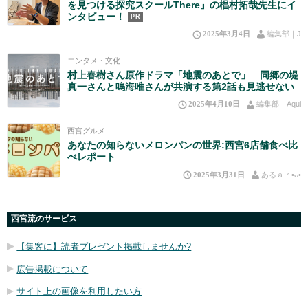
を見つける探究スクールThere』の椙村拓哉先生にイ
ンタビュー！
PR
2025年3月4日
編集部｜J
エンタメ・文化
村上春樹さん原作ドラマ「地震のあとで」 同郷の堤
真一さんと鳴海唯さんが共演する第2話も見逃せない
2025年4月10日
編集部｜Aqui
西宮グルメ
あなたの知らないメロンパンの世界:西宮6店舗食べ比
べレポート
2025年3月31日
あるａｒ•⁠ᴗ⁠•⁠
西宮流のサービス
【集客に】読者プレゼント掲載しませんか?
広告掲載について
サイト上の画像を利用したい方