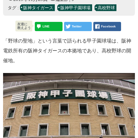
タグ :
阪神タイガース
阪神甲子園球場
高校野球
友達に
LINE
Twitter
Facebook
教えよう
「野球の聖地」という言葉で語られる甲子園球場は、阪神
電鉄所有の阪神タイガースの本拠地であり、高校野球の開
催地。