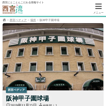
コ
西宮にとことんこだわる情報サイト
ン
テ
メニュー
ン
西宮ペディア
場所
阪神甲子園球場
ツ
へ
移
動
西宮ペディア
阪神甲子園球場
2019年11月25日
編集部｜J