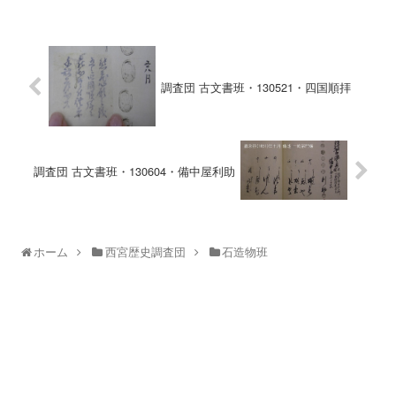
調査団 古文書班・130521・四国順拝
調査団 古文書班・130604・備中屋利助
ホーム
西宮歴史調査団
石造物班