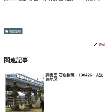
石造物班
香苗
関連記事
調査団 石造物班・130426・A道
石造物班
路地区