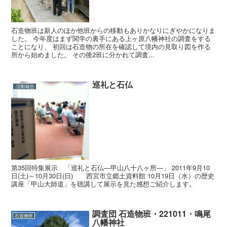
石造物班は新人のほか他班からの移動もありかなりにぎやかになりま
した。 今年度はまず関学の裏手にある上ヶ原八幡神社の調査をする
ことになり、 初回は石造物の所在を確認して境内の見取り図を作る
所から始めました。 その後2班に分かれて調査...
巡礼と石仏
.活動報告
第35回特集展示 「巡礼と石仏―甲山八十八ヶ所―」 2011年9月10
日(土)～10月30日(日) 西宮市立郷土資料館 10月19日（水）の歴史
講座「甲山大師道」を聴講して展示を見た感想ご紹介します。
調査団 石造物班・221011・鳴尾
石造物班
八幡神社