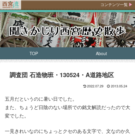
コンテンツ一覧
TOP
About
調査団 石造物班・130524・A道路地区
2022.07.29
2013.05.24
五月だというのに暑い日でした。
また、ちょうど日陰のない場所での銘文解読だったので大
変でした。
一見きれいなのにちょっとクセのある文字で、文なのか久