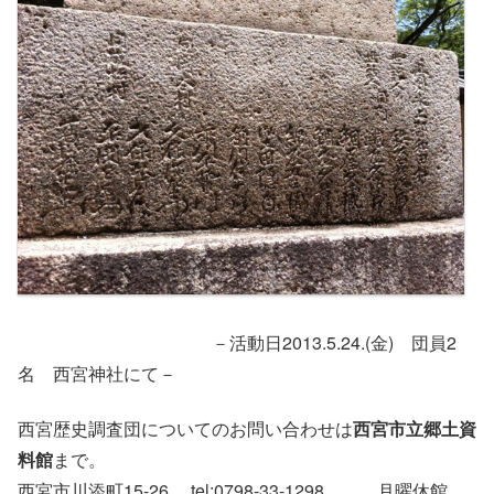
－活動日2013.5.24.(金) 団員2
名 西宮神社にて－
西宮歴史調査団についてのお問い合わせは
西宮市立郷土資
料館
まで。
西宮市川添町15-26 tel:0798-33-1298 月曜休館