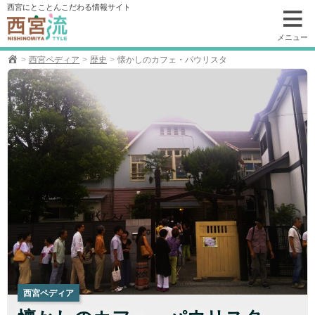
コ
西宮にとことんこだわる情報サイト
ン
テ
メニュー
ン
西宮ペディア
歴史
懐かしのカフェ・パウリスタ
ツ
へ
移
動
西宮ペディア