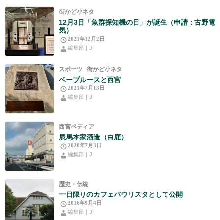
街かど小ネタ
12月3日「魚群探知機の日」が誕生（申請：古野電
気）
2021年12月2日
編集部｜J
スポーツ
街かど小ネタ
ベーブルースと西宮
2021年7月13日
編集部｜J
西宮ペディア
辰馬本家酒造（白鹿）
2020年7月3日
編集部｜J
歴史・伝統
一日限りのカフェパウリスタとして公開
2016年9月4日
編集部｜J