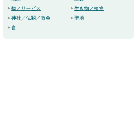
物／サービス
生き物／植物
神社／仏閣／教会
聖地
食