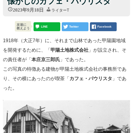
懐かしのカフェ・パウリスタ
2023年9月18日
ライターT
友達に
LINE
Twitter
Facebook
教えよう
1918年（大正7年）に、それまで山林であった甲陽園地域
を開発するために、「
甲陽土地株式会社
」が設立され、そ
の責任者が「
本庄京三郎氏
」であった。
この写真の特徴ある建物が甲陽土地株式会社の事務所であ
り、その横にあったのが喫茶「
カフェ・パウリスタ
」であ
った。