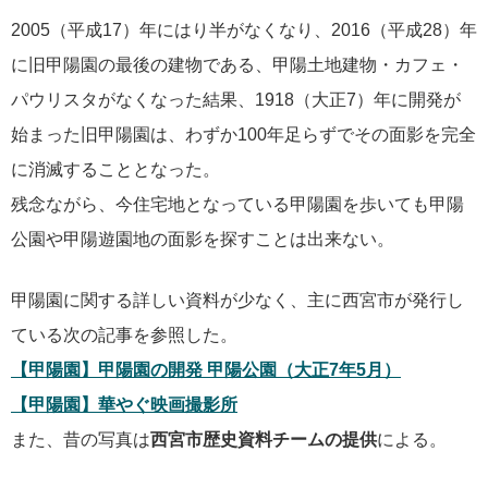
2005（平成17）年にはり半がなくなり、2016（平成28）年
に旧甲陽園の最後の建物である、甲陽土地建物・カフェ・
パウリスタがなくなった結果、1918（大正7）年に開発が
始まった旧甲陽園は、わずか100年足らずでその面影を完全
に消滅することとなった。
残念ながら、今住宅地となっている甲陽園を歩いても甲陽
公園や甲陽遊園地の面影を探すことは出来ない。
甲陽園に関する詳しい資料が少なく、主に西宮市が発行し
ている次の記事を参照した。
【甲陽園】甲陽園の開発 甲陽公園（大正7年5月）
【甲陽園】華やぐ映画撮影所
また、昔の写真は
西宮市歴史資料チームの提供
による。