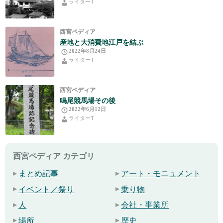
ライターT
西宮ペディア
産地と大消費地江戸を結ぶ
2022年8月24日
ライターT
西宮ペディア
鳴尾競馬場その後
2022年6月12日
ライターT
西宮ペディア カテゴリ
まとめ記事
アート・モニュメント
イベント／祭り
乗り物
人
会社・事業所
場所
歴史