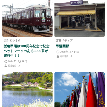
街かど小ネタ
西宮ペディア
阪急甲陽線100周年記念で記念
甲陽園駅
ヘッドマークのある6000系が
2020年12月14日
運行中！！
編集部｜J
2024年10月18日
編集部｜J