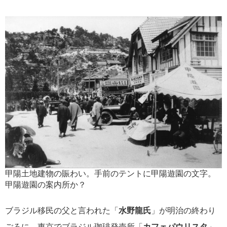
甲陽土地建物の賑わい。手前のテントに甲陽遊園の文字。
甲陽遊園の案内所か？
ブラジル移民の父と言われた「
水野龍氏
」が明治の終わり
ごろに、東京でブラジル珈琲発売所「
カフェパウリスタ
」