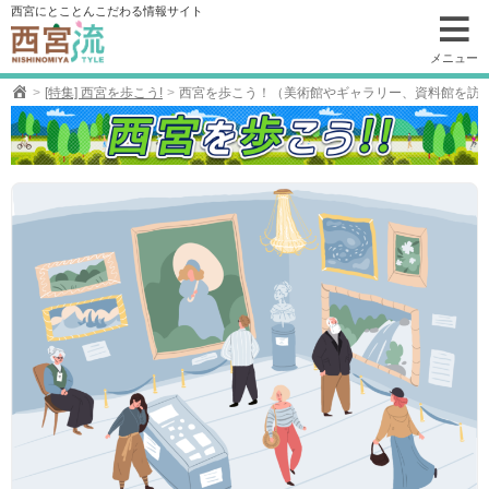
コ
西宮にとことんこだわる情報サイト
ン
テ
メニュー
ン
[特集] 西宮を歩こう!
西宮を歩こう！（美術館やギャラリー、資料館を訪
ツ
へ
移
動