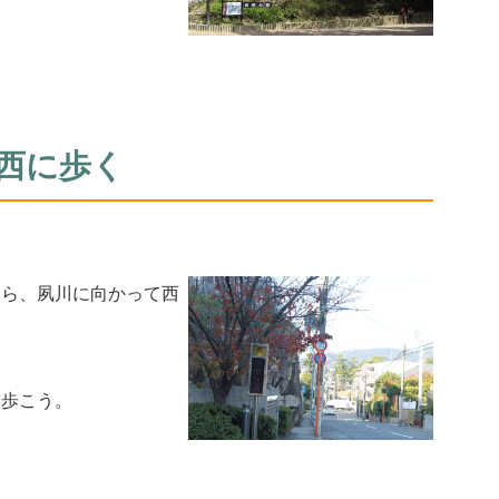
西に歩く
たら、夙川に向かって西
ら歩こう。