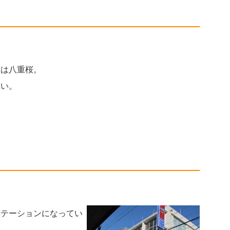
りは八重桜。
れい。
ステーションになってい