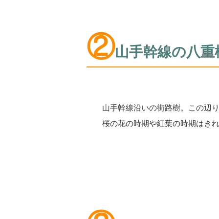
②
山手幹線の八重
山手幹線沿いの街路樹。この辺
桜の花の時期や紅葉の時期はき