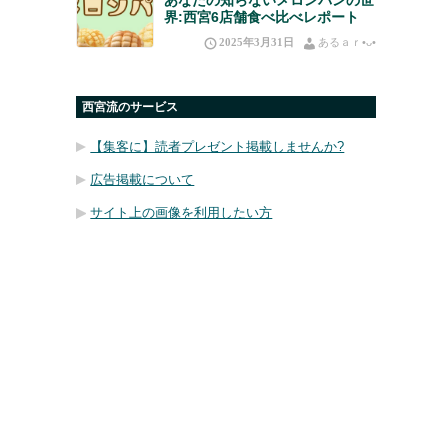
界:西宮6店舗食べ比べレポート
2025年3月31日
あるａｒ•⁠ᴗ⁠•⁠
西宮流のサービス
【集客に】読者プレゼント掲載しませんか?
広告掲載について
サイト上の画像を利用したい方