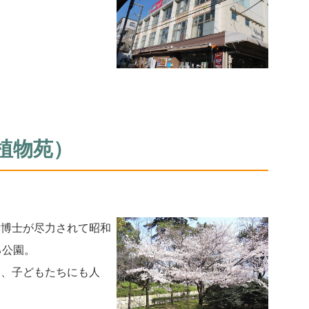
植物苑）
孝博士が尽力されて昭和
る公園。
は、子どもたちにも人