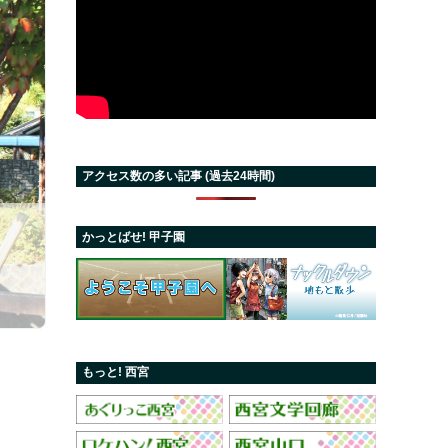
アクセス数の多い記事 (過去24時間)
かっとばせ! 甲子園
もっと! 西宮