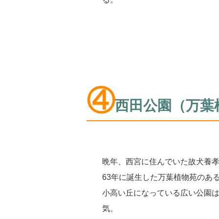
④
西田公園（万葉
晩年、西宮に住んでいた故犬養
63年に誕生した万葉植物苑のあ
小高い丘になっている広い公園
気。