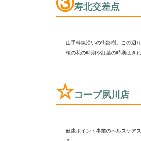
③
寿北交差点
山手幹線沿いの街路樹。この辺
桜の花の時期や紅葉の時期はき
☆
コープ夙川店
健康ポイント事業のヘルスケア
る。