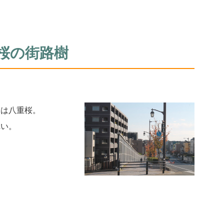
桜の街路樹
りは八重桜。
れい。