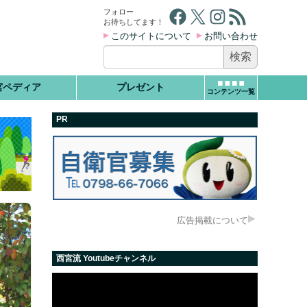
Facebook
X
Instagram
RSS フィード
フォロー
お待ちしてます！
このサイトについて
お問い合わせ
検
索:
宮ペディア
プレゼント
コンテンツ一覧
PR
広告掲載について
西宮流 Youtubeチャンネル