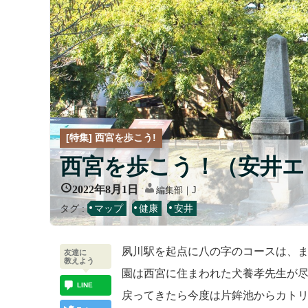
[特集] 西宮を歩こう!
西宮を歩こう！（安井エ
2022年8月1日
編集部｜J
タグ :
マップ
健康
安井
夙川駅を起点に八の字のコースは、
友達に
教えよう
園は西宮に住まわれた犬養孝先生が
LINE
戻ってきたら今度は片鉾池からカト