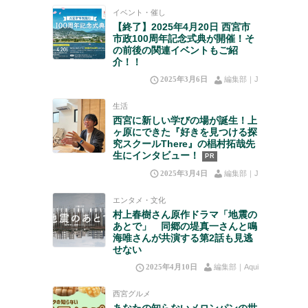
イベント・催し
【終了】2025年4月20日 西宮市
市政100周年記念式典が開催！そ
の前後の関連イベントもご紹
介！！
2025年3月6日
編集部｜J
生活
西宮に新しい学びの場が誕生！上
ヶ原にできた『好きを見つける探
究スクールThere』の椙村拓哉先
生にインタビュー！
PR
2025年3月4日
編集部｜J
エンタメ・文化
村上春樹さん原作ドラマ「地震の
あとで」 同郷の堤真一さんと鳴
海唯さんが共演する第2話も見逃
せない
2025年4月10日
編集部｜Aqui
西宮グルメ
あなたの知らないメロンパンの世