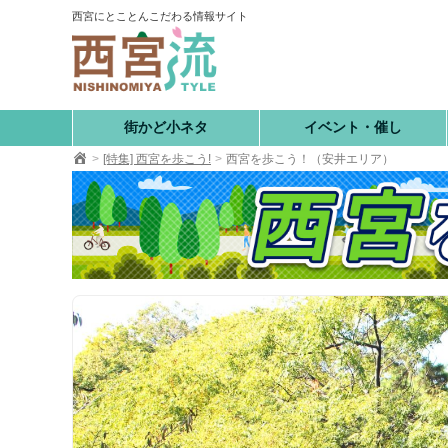
コ
西宮にとことんこだわる情報サイト
ン
テ
ン
ツ
へ
街かど小ネタ
イベント・催し
移
[特集] 西宮を歩こう!
西宮を歩こう！（安井エリア）
動