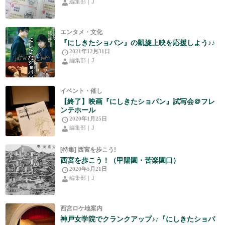
編集部｜J
エンタメ・文化
『にしきたショパン』の凱旋上映を応援しよう♪♪
2021年12月31日
編集部｜J
イベント・催し
【終了】映画『にしきたショパン』試写会＠フレ
ンテホール
2020年1月25日
編集部｜J
[特集] 西宮を歩こう!
西宮を歩こう！（甲陽園・苦楽園口）
2020年5月21日
編集部｜J
西宮ロケ地案内
神戸女学院でクランクアップ♪♪『にしきたショパ