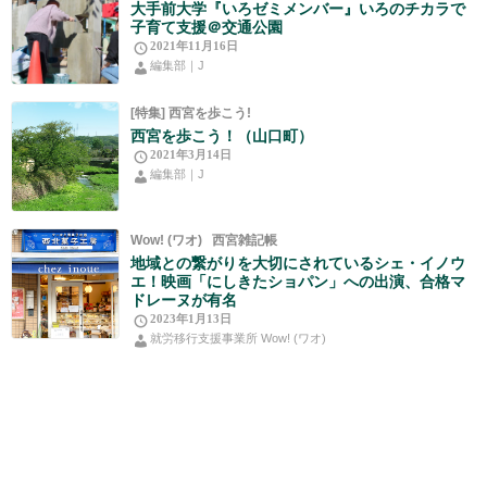
大手前大学『いろゼミメンバー』いろのチカラで
子育て支援＠交通公園
2021年11月16日
編集部｜J
[特集] 西宮を歩こう!
西宮を歩こう！（山口町）
2021年3月14日
編集部｜J
Wow! (ワオ)
西宮雑記帳
地域との繋がりを大切にされているシェ・イノウ
エ！映画「にしきたショパン」への出演、合格マ
ドレーヌが有名
2023年1月13日
就労移行支援事業所 Wow! (ワオ)