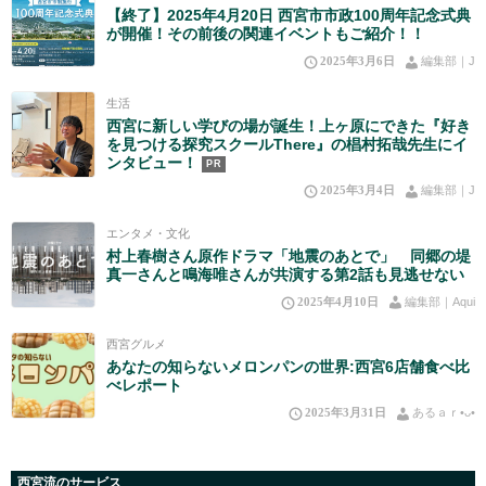
【終了】2025年4月20日 西宮市市政100周年記念式典
が開催！その前後の関連イベントもご紹介！！
2025年3月6日
編集部｜J
生活
西宮に新しい学びの場が誕生！上ヶ原にできた『好き
を見つける探究スクールThere』の椙村拓哉先生にイ
ンタビュー！
PR
2025年3月4日
編集部｜J
エンタメ・文化
村上春樹さん原作ドラマ「地震のあとで」 同郷の堤
真一さんと鳴海唯さんが共演する第2話も見逃せない
2025年4月10日
編集部｜Aqui
西宮グルメ
あなたの知らないメロンパンの世界:西宮6店舗食べ比
べレポート
2025年3月31日
あるａｒ•⁠ᴗ⁠•⁠
西宮流のサービス