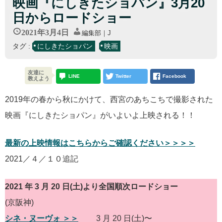
映画『にしきたショパン』3月20
日からロードショー
2021年3月4日
編集部｜J
タグ :
にしきたショパン
映画
友達に
LINE
Twitter
Facebook
教えよう
2019年の春から秋にかけて、西宮のあちこちで撮影された
映画『にしきたショパン』がいよいよ上映される！！
最新の上映情報はこちらからご確認ください＞＞＞＞
2021／４／１０追記
2021 年 3 月 20 日(土)より全国順次ロードショー
(京阪神)
シネ・ヌーヴォ ＞＞
3 月 20 日(土)〜