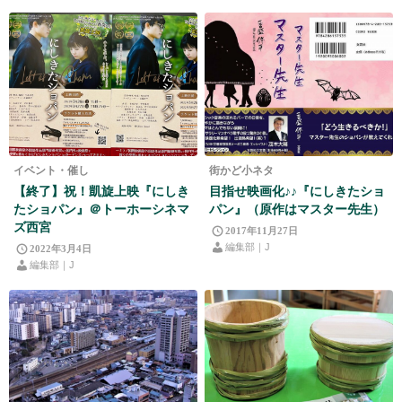
イベント・催し
街かど小ネタ
【終了】祝！凱旋上映『にしき
目指せ映画化♪♪『にしきたショ
たショパン』＠トーホーシネマ
パン』（原作はマスター先生）
ズ西宮
2017年11月27日
編集部｜J
2022年3月4日
編集部｜J