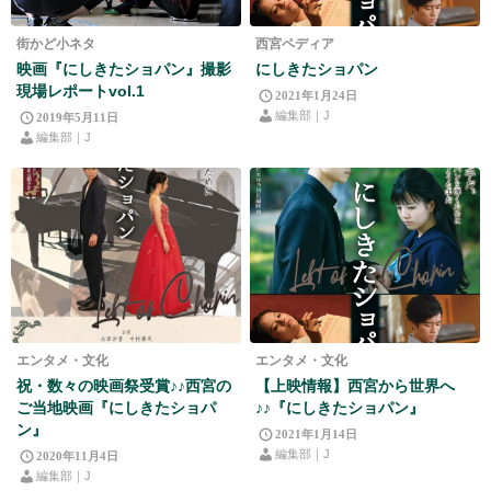
街かど小ネタ
西宮ペディア
映画『にしきたショパン』撮影
にしきたショパン
現場レポートvol.1
2021年1月24日
編集部｜J
2019年5月11日
編集部｜J
エンタメ・文化
エンタメ・文化
祝・数々の映画祭受賞♪♪西宮の
【上映情報】西宮から世界へ
ご当地映画『にしきたショパ
♪♪『にしきたショパン』
ン』
2021年1月14日
編集部｜J
2020年11月4日
編集部｜J