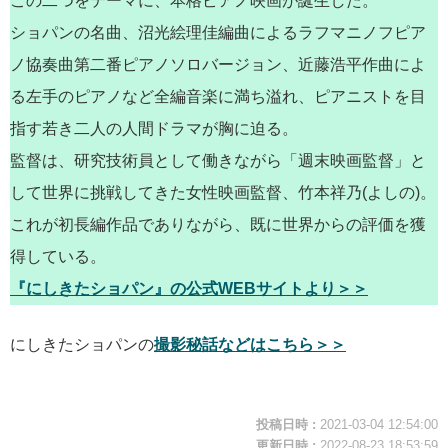
この二つをテーマに、本格ピアノ映画が誕生した。
ショパンの名曲、沼光絵理佳編曲によるラフマニノフピア
ノ協奏曲第二番ピアノソロバージョン、近藤浩平作曲によ
る左手のピアノなど全編音楽に満ち溢れ、ピアニストを目
指す若き二人の人間ドラマが胸に迫る。
監督は、研究技術員として働きながら「週末映画監督」と
して世界に挑戦してきた女性映画監督、竹本祥乃(よしの)。
これが初長編作品でありながら、既に世界からの評価を獲
得している。
『にしきたショパン』の公式WEBサイトより＞＞
にしきたショパンの
撮影秘話などはこちら＞＞
投稿日時 :
2021-03-04 12:54:00
更新日時 :
2022-08-23 18:53:59