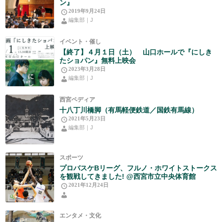
ン』
2019年9月24日
編集部｜J
イベント・催し
【終了】４月１日（土） 山口ホールで『にしき
たショパン』無料上映会
2023年3月28日
編集部｜J
西宮ペディア
十八丁川橋脚（有馬軽便鉄道／国鉄有馬線）
2021年5月23日
編集部｜J
スポーツ
プロバスケBリーグ、フルノ・ホワイトストークス
を観戦してきました! @西宮市立中央体育館
2021年12月24日
エンタメ・文化