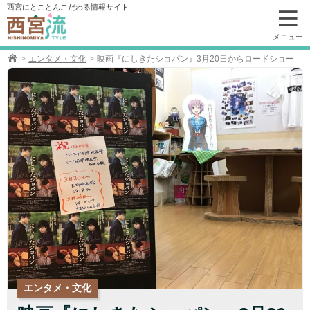
コ
西宮にとことんこだわる情報サイト
ン
テ
メニュー
ン
エンタメ・文化
映画『にしきたショパン』3月20日からロードショー
ツ
へ
移
動
エンタメ・文化