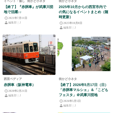
イベント・催し
街かど小ネタ
街かど小ネタ
【終了】『赤胴車』が武庫川団
2025年10月からの西宮市内で
地で活躍♪♪
の気になるイベントまとめ（随
時更新）
2021年7月11日
編集部｜J
2025年10月8日
編集部｜J
西宮ペディア
街かど小ネタ
赤胴車（阪神電車）
【終了】2026年5月17日（日）
「赤胴車マルシェ」＆「こども
2020年2月21日
フェスタ」＠武庫川団地
編集部｜J
2026年5月5日
編集部｜J