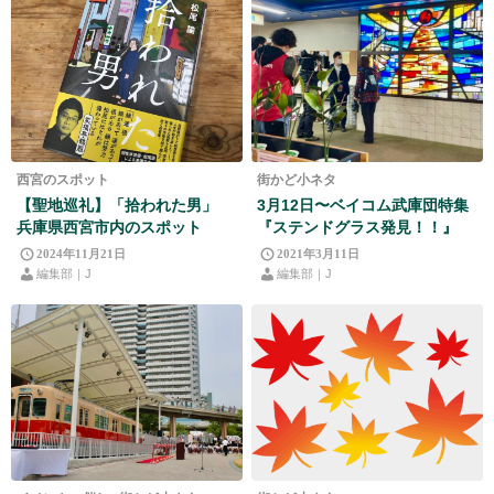
西宮のスポット
街かど小ネタ
【聖地巡礼】「拾われた男」
3月12日〜ベイコム武庫団特集
兵庫県西宮市内のスポット
『ステンドグラス発見！！』
2024年11月21日
2021年3月11日
編集部｜J
編集部｜J