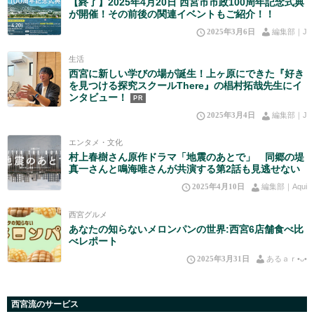
【終了】2025年4月20日 西宮市市政100周年記念式典
が開催！その前後の関連イベントもご紹介！！
2025年3月6日
編集部｜J
生活
西宮に新しい学びの場が誕生！上ヶ原にできた『好き
を見つける探究スクールThere』の椙村拓哉先生にイ
ンタビュー！
PR
2025年3月4日
編集部｜J
エンタメ・文化
村上春樹さん原作ドラマ「地震のあとで」 同郷の堤
真一さんと鳴海唯さんが共演する第2話も見逃せない
2025年4月10日
編集部｜Aqui
西宮グルメ
あなたの知らないメロンパンの世界:西宮6店舗食べ比
べレポート
2025年3月31日
あるａｒ•⁠ᴗ⁠•⁠
西宮流のサービス