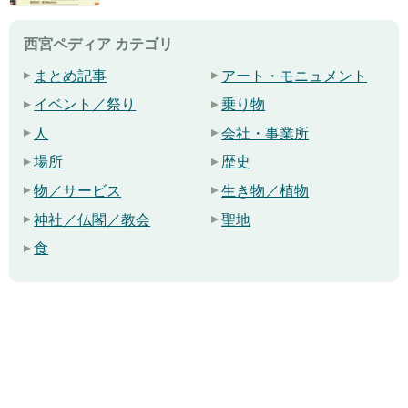
西宮ペディア カテゴリ
まとめ記事
アート・モニュメント
イベント／祭り
乗り物
人
会社・事業所
場所
歴史
物／サービス
生き物／植物
神社／仏閣／教会
聖地
食