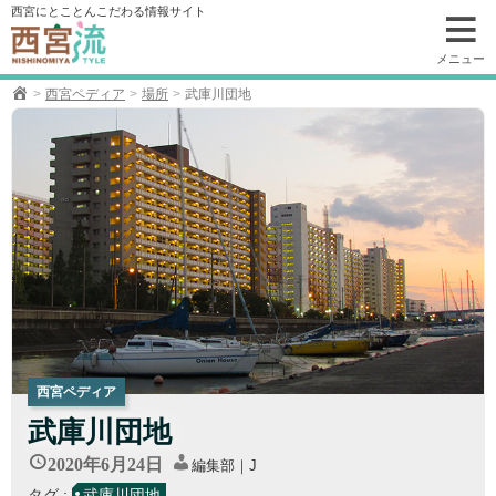
コ
西宮にとことんこだわる情報サイト
ン
テ
メニュー
ン
西宮ペディア
場所
武庫川団地
ツ
へ
移
動
西宮ペディア
武庫川団地
2020年6月24日
編集部｜J
タグ :
武庫川団地