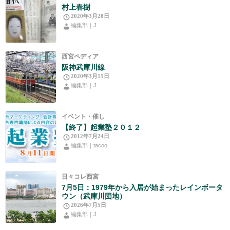
村上春樹
2020年3月28日
編集部｜J
西宮ペディア
阪神武庫川線
2020年3月15日
編集部｜J
イベント・催し
【終了】起業塾２０１２
2012年7月24日
編集部｜tacoo
日々コレ西宮
7月5日：1979年から入居が始まったレインボータ
ウン（武庫川団地）
2026年7月5日
編集部｜J