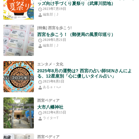
ッズ向け手づくり夏祭り（武庫川団地）
2023年7月19日
編集部｜J
[特集] 西宮を歩こう!
西宮を歩こう！（郵便局の風景印巡り）
2020年5月21日
編集部｜J
エンタメ・文化
2025年8月の運勢は? 西宮の占い師SENさんによ
る、12星座別「心に優しいタイル占い」
2025年8月1日
あるａｒ•⁠ᴗ⁠•⁠
西宮ペディア
大市八幡神社
2022年4月15日
ライターT
西宮ペディア