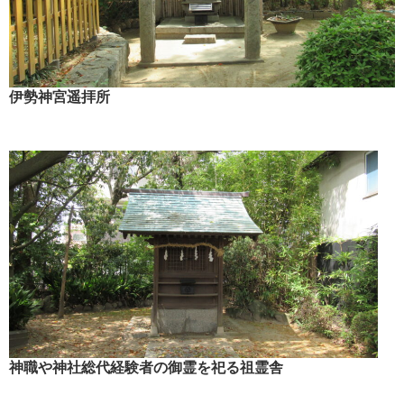
伊勢神宮遥拝所
神職や神社総代経験者の御霊を祀る祖霊舎