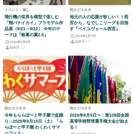
イベント・催し
街かど小ネタ
飛行機の世界を模型で楽しむ
地元の人の応援が欲しい！！西
「翔バナイカイ」プラモデル作
宮から、なでしこリーグを目指
品展（9/21～9/22）:今年のテ
す『ベイユヴェール西宮』
ーマは『銀幕の翼2.0』
2026年8月7日
編集部｜J
2026年8月9日
編集部｜J
街かど小ネタ
街かど小ネタ
今年もららぽーと甲子園で盆踊
2026年8月5日〜：第108回全国
り♪♪2026年8月15日（土）「ら
高等学校野球選手権大会が始ま
らぽーと甲子園 わくわくサマ
る！
ーフェス」