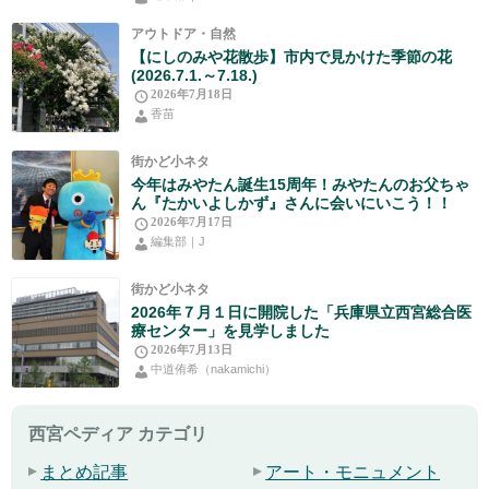
アウトドア・自然
【にしのみや花散歩】市内で見かけた季節の花
(2026.7.1.～7.18.)
2026年7月18日
香苗
街かど小ネタ
今年はみやたん誕生15周年！みやたんのお父ちゃ
ん『たかいよしかず』さんに会いにいこう！！
2026年7月17日
編集部｜J
街かど小ネタ
2026年７月１日に開院した「兵庫県立西宮総合医
療センター」を見学しました
2026年7月13日
中道侑希（nakamichi）
西宮ペディア カテゴリ
まとめ記事
アート・モニュメント