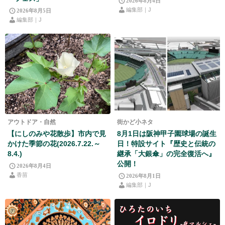
2026年8月4日
編集部｜J
2026年8月5日
編集部｜J
アウトドア・自然
街かど小ネタ
【にしのみや花散歩】市内で見
8月1日は阪神甲子園球場の誕生
かけた季節の花(2026.7.22.～
日！特設サイト『歴史と伝統の
8.4.)
継承「大銀傘」の完全復活へ』
公開！
2026年8月4日
香苗
2026年8月1日
編集部｜J