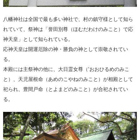
八幡神社は全国で最も多い神社で、村の鎮守様として知ら
れていて、祭神は「誉田別尊（ほむだわけのみこと）で応
神天皇」として知られている。
応神天皇は開運厄除の神・勝負の神として崇敬されてい
る。
本殿には主祭神の他に、大日霊女尊（’おおひるめのみこ
と）、天児屋根命（あめのこやねのみこと）が相殿として
祀られ、豊間戸命（とよまどのみこと）が合祀されてい
る。