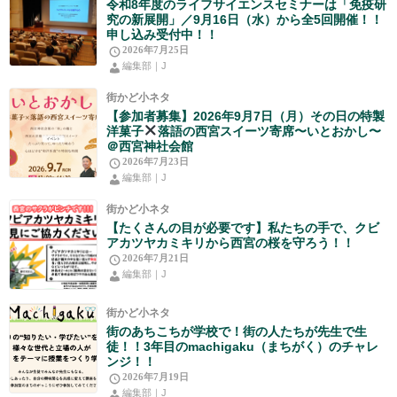
令和8年度のライフサイエンスセミナーは「免疫研
究の新展開」／9月16日（水）から全5回開催！！
申し込み受付中！！
2026年7月25日
編集部｜J
街かど小ネタ
【参加者募集】2026年9月7日（月）その日の特製
洋菓子
落語の西宮スイーツ寄席〜いとおかし〜
＠西宮神社会館
2026年7月23日
編集部｜J
街かど小ネタ
【たくさんの目が必要です】私たちの手で、クビ
アカツヤカミキリから西宮の桜を守ろう！！
2026年7月21日
編集部｜J
街かど小ネタ
街のあちこちが学校で！街の人たちが先生で生
徒！！3年目のmachigaku（まちがく）のチャレ
ンジ！！
2026年7月19日
編集部｜J