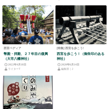
西宮ペディア
[特集] 西宮を歩こう!
幣殿・拝殿、２７年目の復興
西宮を歩こう！（御朱印のある
（大市八幡神社）
神社）
2022年4月18日
2020年6月14日
ライターT
編集部｜J