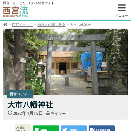
コ
西宮にとことんこだわる情報サイト
ン
テ
メニュー
ン
西宮ペディア
神社／仏閣／教会
大市八幡神社
ツ
へ
移
動
西宮ペディア
大市八幡神社
2022年4月15日
ライターT
友達に
LINE
Twitter
Facebook