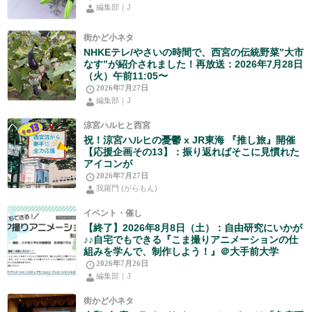
編集部｜J
街かど小ネタ
NHKEテレ/やさいの時間で、西宮の伝統野菜”大市
なす”が紹介されました！再放送：2026年7月28日
（火）午前11:05〜
2026年7月27日
編集部｜J
涼宮ハルヒと西宮
祝！涼宮ハルヒの憂鬱 x JR東海 『推し旅』開催
【応援企画その13】：振り返ればそこに見慣れた
アイコンが
2026年7月27日
我羅門 (がらもん)
イベント・催し
【終了】2026年8月8日（土）：自由研究にいかが
♪♪自宅でもできる『こま撮りアニメーションの仕
組みを学んで、制作しよう！』＠大手前大学
2026年7月26日
編集部｜J
街かど小ネタ