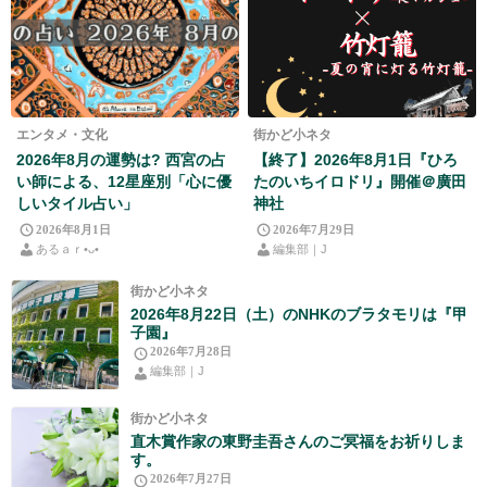
エンタメ・文化
街かど小ネタ
2026年8月の運勢は? 西宮の占
【終了】2026年8月1日『ひろ
い師による、12星座別「心に優
たのいちイロドリ』開催＠廣田
しいタイル占い」
神社
2026年8月1日
2026年7月29日
あるａｒ•⁠ᴗ⁠•⁠
編集部｜J
街かど小ネタ
2026年8月22日（土）のNHKのブラタモリは『甲
子園』
2026年7月28日
編集部｜J
街かど小ネタ
直木賞作家の東野圭吾さんのご冥福をお祈りしま
す。
2026年7月27日