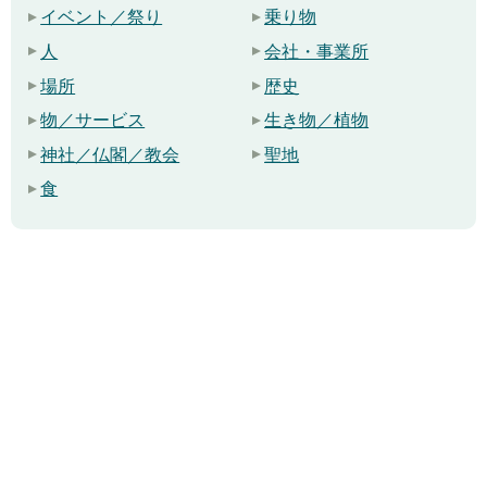
イベント／祭り
乗り物
人
会社・事業所
場所
歴史
物／サービス
生き物／植物
神社／仏閣／教会
聖地
食