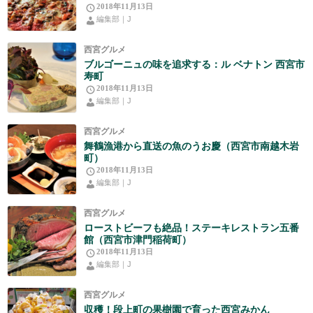
2018年11月13日
編集部｜J
西宮グルメ
ブルゴーニュの味を追求する：ル ベナトン 西宮市
寿町
2018年11月13日
編集部｜J
西宮グルメ
舞鶴漁港から直送の魚のうお慶（西宮市南越木岩
町）
2018年11月13日
編集部｜J
西宮グルメ
ローストビーフも絶品！ステーキレストラン五番
館（西宮市津門稲荷町）
2018年11月13日
編集部｜J
西宮グルメ
収穫！段上町の果樹園で育った西宮みかん