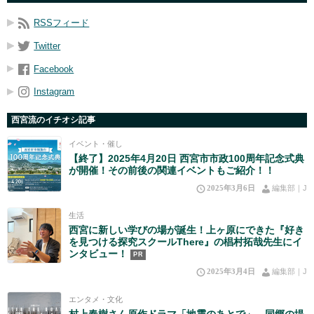
RSSフィード
Twitter
Facebook
Instagram
西宮流のイチオシ記事
イベント・催し
【終了】2025年4月20日 西宮市市政100周年記念式典
が開催！その前後の関連イベントもご紹介！！
2025年3月6日
編集部｜J
生活
西宮に新しい学びの場が誕生！上ヶ原にできた『好き
を見つける探究スクールThere』の椙村拓哉先生にイ
ンタビュー！
PR
2025年3月4日
編集部｜J
エンタメ・文化
村上春樹さん原作ドラマ「地震のあとで」 同郷の堤