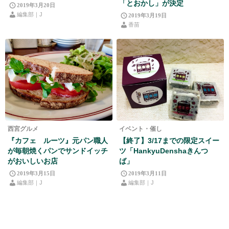
「とおかし」が決定
2019年3月20日
編集部｜J
2019年3月19日
香苗
西宮グルメ
イベント・催し
『カフェ ルーツ』元パン職人
【終了】3/17までの限定スイー
が毎朝焼くパンでサンドイッチ
ツ「HankyuDenshaきんつ
がおいしいお店
ば」
2019年3月15日
2019年3月11日
編集部｜J
編集部｜J