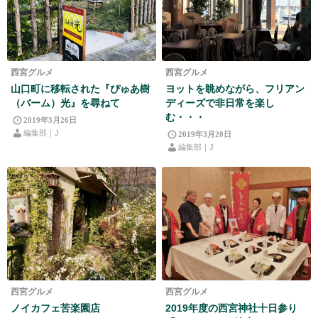
西宮グルメ
西宮グルメ
山口町に移転された『ぴゅあ樹
ヨットを眺めながら、フリアン
（バーム）光』を尋ねて
ディーズで非日常を楽し
む・・・
2019年3月26日
編集部｜J
2019年3月20日
編集部｜J
西宮グルメ
西宮グルメ
ノイカフェ苦楽園店
2019年度の西宮神社十日参り