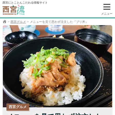
コ
西宮にとことんこだわる情報サイト
ン
テ
メニュー
ン
西宮グルメ
メニューを見て思わず注文した『ブリ丼』
ツ
へ
移
動
西宮グルメ