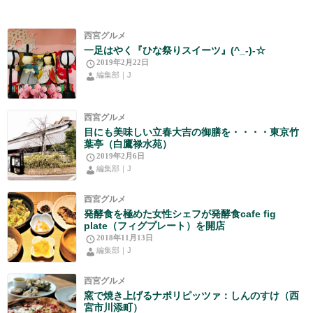
西宮グルメ
一足はやく『ひな祭りスイーツ』(^_-)-☆
2019年2月22日
編集部｜J
西宮グルメ
目にも美味しい立春大吉の御膳を・・・・東京竹
葉亭（白鷹禄水苑）
2019年2月6日
編集部｜J
西宮グルメ
発酵食を極めた女性シェフが発酵食cafe fig
plate（フィグプレート）を開店
2018年11月13日
編集部｜J
西宮グルメ
窯で焼き上げるナポリピッツァ：しんのすけ（西
宮市川添町）