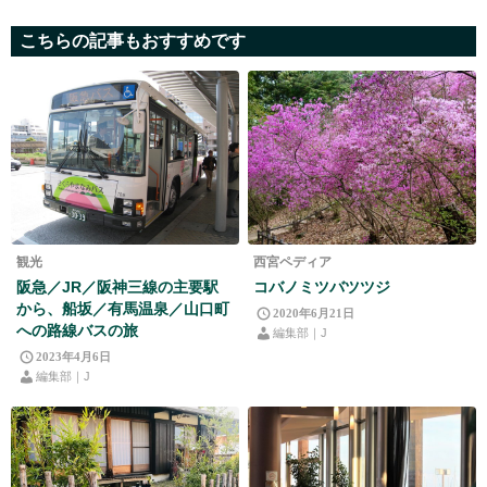
こちらの記事もおすすめです
観光
西宮ペディア
阪急／JR／阪神三線の主要駅
コバノミツバツツジ
から、船坂／有馬温泉／山口町
2020年6月21日
への路線バスの旅
編集部｜J
2023年4月6日
編集部｜J