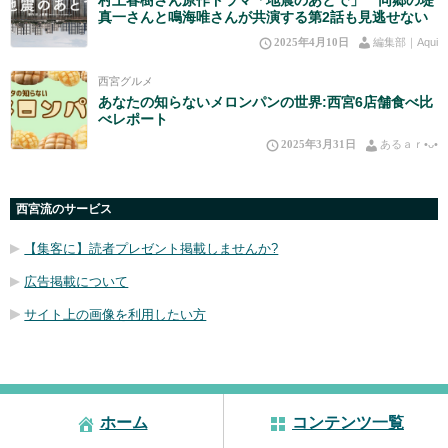
真一さんと鳴海唯さんが共演する第2話も見逃せない
2025年4月10日
編集部｜Aqui
西宮グルメ
あなたの知らないメロンパンの世界:西宮6店舗食べ比
べレポート
2025年3月31日
あるａｒ•⁠ᴗ⁠•⁠
西宮流のサービス
【集客に】読者プレゼント掲載しませんか?
広告掲載について
サイト上の画像を利用したい方
ホーム
コンテンツ一覧