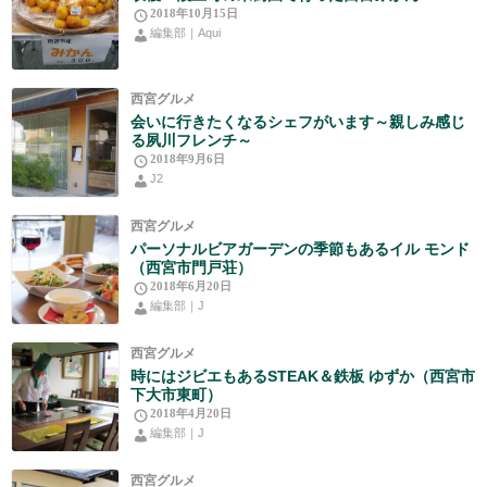
2018年10月15日
編集部｜Aqui
西宮グルメ
会いに行きたくなるシェフがいます～親しみ感じ
る夙川フレンチ～
2018年9月6日
J2
西宮グルメ
パーソナルビアガーデンの季節もあるイル モンド
（西宮市門戸荘）
2018年6月20日
編集部｜J
西宮グルメ
時にはジビエもあるSTEAK＆鉄板 ゆずか（西宮市
下大市東町）
2018年4月20日
編集部｜J
西宮グルメ