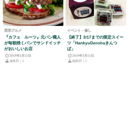
西宮グルメ
イベント・催し
『カフェ ルーツ』元パン職人
【終了】3/17までの限定スイー
が毎朝焼くパンでサンドイッチ
ツ「HankyuDenshaきんつ
がおいしいお店
ば」
2019年3月15日
2019年3月11日
編集部｜J
編集部｜J