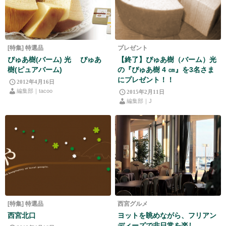
[特集] 特選品
プレゼント
ぴゅあ樹(バーム) 光 ぴゅあ
【終了】ぴゅあ樹（バーム）光
樹(ピュアバーム)
の『ぴゅあ樹 4 ㎝』を3名さま
にプレゼント！！
2012年4月16日
編集部｜tacoo
2015年2月11日
編集部｜J
[特集] 特選品
西宮グルメ
西宮北口
ヨットを眺めながら、フリアン
ディーズで非日常を楽し