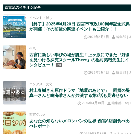
西宮流のイチオシ記事
イベント・催し
【終了】2025年4月20日 西宮市市政100周年記念式典
が開催！その前後の関連イベントもご紹介！！
2025年3月6日
編集部｜J
生活
西宮に新しい学びの場が誕生！上ヶ原にできた『好き
を見つける探究スクールThere』の椙村拓哉先生にイ
ンタビュー！
PR
2025年3月4日
編集部｜J
エンタメ・文化
村上春樹さん原作ドラマ「地震のあとで」 同郷の堤
真一さんと鳴海唯さんが共演する第2話も見逃せない
2025年4月10日
編集部｜Aqui
西宮グルメ
あなたの知らないメロンパンの世界:西宮6店舗食べ比
べレポート
2025年3月31日
あるａｒ•⁠ᴗ⁠•⁠