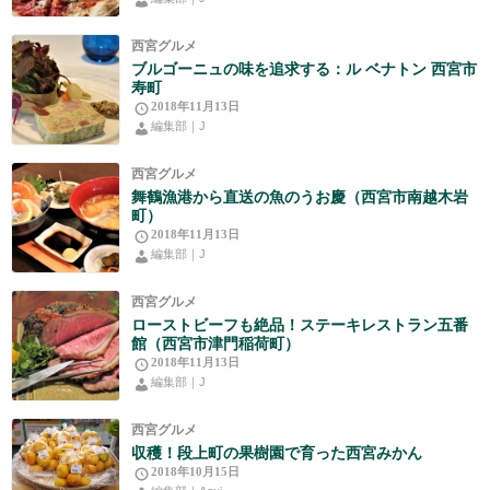
西宮グルメ
ブルゴーニュの味を追求する：ル ベナトン 西宮市
寿町
2018年11月13日
編集部｜J
西宮グルメ
舞鶴漁港から直送の魚のうお慶（西宮市南越木岩
町）
2018年11月13日
編集部｜J
西宮グルメ
ローストビーフも絶品！ステーキレストラン五番
館（西宮市津門稲荷町）
2018年11月13日
編集部｜J
西宮グルメ
収穫！段上町の果樹園で育った西宮みかん
2018年10月15日