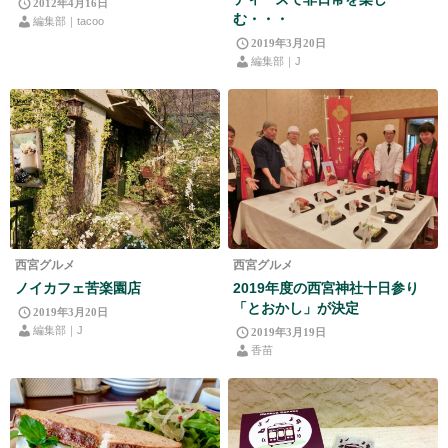
2012年4月16日
む・・・
編集部｜tacoo
2019年3月20日
編集部｜J
西宮グルメ
西宮グルメ
ノイカフェ苦楽園店
2019年度の西宮神社十日参り
「とおかし」が決定
2019年3月20日
編集部｜J
2019年3月19日
香苗