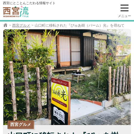
コ
西宮にとことんこだわる情報サイト
ン
テ
メニュー
ン
西宮グルメ
山口町に移転された『ぴゅあ樹（バーム）光』を尋ねて
ツ
へ
移
動
西宮グルメ