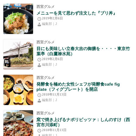
西宮グルメ
メニューを見て思わず注文した『ブリ丼』
2019年2月6日
編集部｜J
西宮グルメ
目にも美味しい立春大吉の御膳を・・・・東京竹
葉亭（白鷹禄水苑）
2019年2月6日
編集部｜J
西宮グルメ
発酵食を極めた女性シェフが発酵食cafe fig
plate（フィグプレート）を開店
2018年11月13日
編集部｜J
西宮グルメ
窯で焼き上げるナポリピッツァ：しんのすけ（西
宮市川添町）
2018年11月13日
編集部｜J