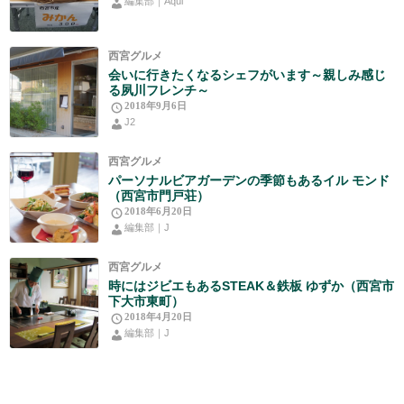
編集部｜Aqui
西宮グルメ
会いに行きたくなるシェフがいます～親しみ感じ
る夙川フレンチ～
2018年9月6日
J2
西宮グルメ
パーソナルビアガーデンの季節もあるイル モンド
（西宮市門戸荘）
2018年6月20日
編集部｜J
西宮グルメ
時にはジビエもあるSTEAK＆鉄板 ゆずか（西宮市
下大市東町）
2018年4月20日
編集部｜J