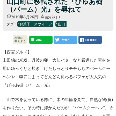
山口町に移転された『ぴゅあ樹
（バーム）光』を尋ねて
2019年3月26日
編集部｜J
タグ :
お菓子・スウィーツ
山口
友達に
LINE
Twitter
Facebook
教えよう
【西宮グルメ】
山田錦の米粉、丹波の卵、大仙バターなど厳選した素材を
用いゆっくりと焼き上げたしっとりモチもちのパームクー
ヘンや、季節によってどんどん変わるパフェが大人気の
『ぴゅあ樹（バーム）光』
「山で木を切っている際に、木の年輪を見て、自然な物(食)
を作りたい。その時に浮かんだのが、“バームクーヘン”。そ