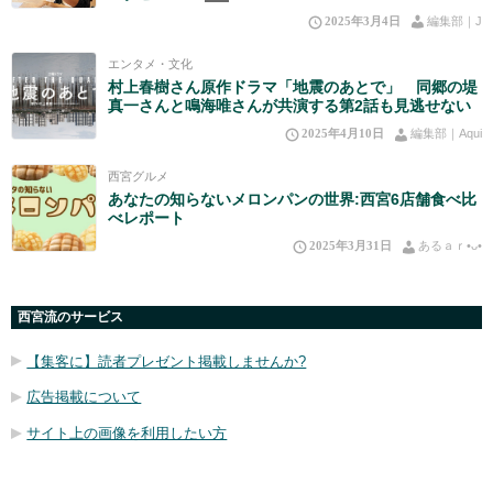
2025年3月4日
編集部｜J
エンタメ・文化
村上春樹さん原作ドラマ「地震のあとで」 同郷の堤
真一さんと鳴海唯さんが共演する第2話も見逃せない
2025年4月10日
編集部｜Aqui
西宮グルメ
あなたの知らないメロンパンの世界:西宮6店舗食べ比
べレポート
2025年3月31日
あるａｒ•⁠ᴗ⁠•⁠
西宮流のサービス
【集客に】読者プレゼント掲載しませんか?
広告掲載について
サイト上の画像を利用したい方