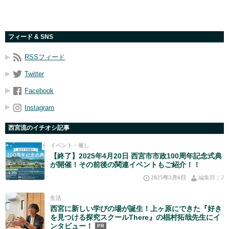
フィード & SNS
RSSフィード
Twitter
Facebook
Instagram
西宮流のイチオシ記事
イベント・催し
【終了】2025年4月20日 西宮市市政100周年記念式典
が開催！その前後の関連イベントもご紹介！！
2025年3月6日
編集部｜J
生活
西宮に新しい学びの場が誕生！上ヶ原にできた『好き
を見つける探究スクールThere』の椙村拓哉先生にイ
ンタビュー！
PR