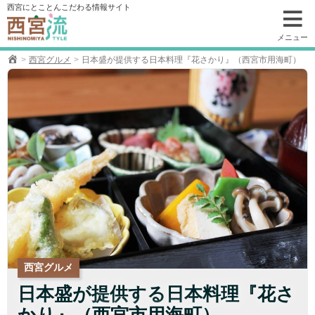
コ
西宮にとことんこだわる情報サイト
ン
テ
メニュー
ン
西宮グルメ
日本盛が提供する日本料理『花さかり』（西宮市用海町）
ツ
へ
移
動
西宮グルメ
日本盛が提供する日本料理『花さ