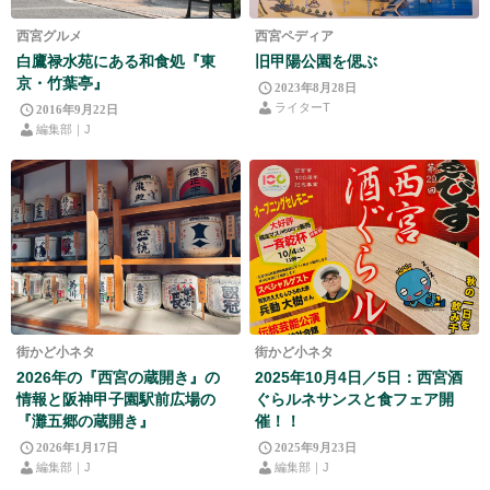
西宮グルメ
西宮ペディア
白鷹禄水苑にある和食処『東
旧甲陽公園を偲ぶ
京・竹葉亭』
2023年8月28日
ライターT
2016年9月22日
編集部｜J
街かど小ネタ
街かど小ネタ
2026年の『西宮の蔵開き』の
2025年10月4日／5日：西宮酒
情報と阪神甲子園駅前広場の
ぐらルネサンスと食フェア開
『灘五郷の蔵開き』
催！！
2026年1月17日
2025年9月23日
編集部｜J
編集部｜J