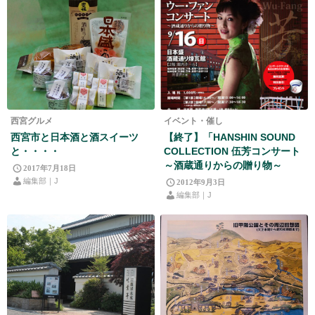
西宮グルメ
イベント・催し
西宮市と日本酒と酒スイーツ
【終了】「HANSHIN SOUND
と・・・・
COLLECTION 伍芳コンサート
～酒蔵通りからの贈り物～
2017年7月18日
編集部｜J
2012年9月3日
編集部｜J