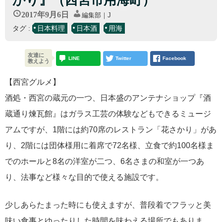
かり』（西宮市用海町）
2017年9月6日
編集部｜J
タグ :
日本料理
日本酒
用海
友達に
LINE
Twitter
Facebook
教えよう
【西宮グルメ】
酒処・西宮の蔵元の一つ、日本盛のアンテナショップ『酒
蔵通り煉瓦館』はガラス工芸の体験などもできるミュージ
アムですが、1階には約70席のレストラン「花さかり」があ
り、2階には団体様用に着席で72名様、立食で約100名様ま
でのホールと8名の洋室が二つ、6名さまの和室が一つあ
り、法事など様々な目的で使える施設です。
少しあらたまった時にも使えますが、普段着でフラッと美
味い食事とゆったりした時間を味わえる場所でもありま