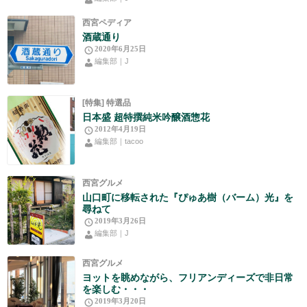
西宮ペディア
酒蔵通り
2020年6月25日
編集部｜J
[特集] 特選品
日本盛 超特撰純米吟醸酒惣花
2012年4月19日
編集部｜tacoo
西宮グルメ
山口町に移転された『ぴゅあ樹（バーム）光』を
尋ねて
2019年3月26日
編集部｜J
西宮グルメ
ヨットを眺めながら、フリアンディーズで非日常
を楽しむ・・・
2019年3月20日