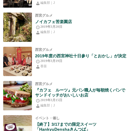
編集部｜J
西宮グルメ
ノイカフェ苦楽園店
2019年3月20日
編集部｜J
西宮グルメ
2019年度の西宮神社十日参り「とおかし」が決定
2019年3月19日
香苗
西宮グルメ
『カフェ ルーツ』元パン職人が毎朝焼くパンで
サンドイッチがおいしいお店
2019年3月15日
編集部｜J
イベント・催し
【終了】3/17までの限定スイーツ
「HankyuDenshaきんつば」