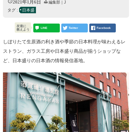
2021年1月6日
編集部｜J
タグ :
日本盛
友達に
LINE
Twitter
Facebook
教えよう
しぼりたて生原酒の利き酒や季節の日本料理が味わえるレ
ストラン、ガラス工房や日本盛り商品が揃うショップな
ど、日本盛りの日本酒の情報発信基地。