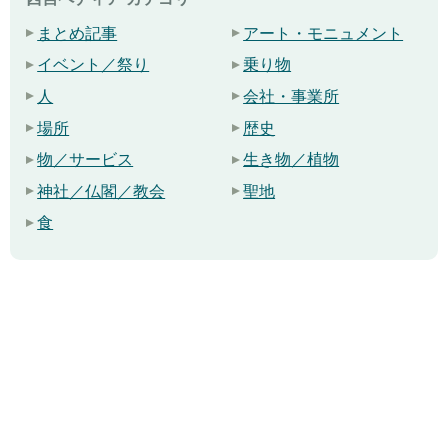
まとめ記事
アート・モニュメント
イベント／祭り
乗り物
人
会社・事業所
場所
歴史
物／サービス
生き物／植物
神社／仏閣／教会
聖地
食