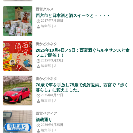
西宮グルメ
西宮市と日本酒と酒スイーツと・・・・
2017年7月18日
編集部｜J
街かど小ネタ
2025年10月4日／5日：西宮酒ぐらルネサンスと食
フェア開催！！
2025年9月23日
編集部｜J
街かど小ネタ
70歳で車を手放し75歳で免許返納。西宮で『歩く
暮らし』に変えました。
2025年8月27日
編集部｜J
西宮ペディア
酒蔵通り
2020年6月25日
編集部｜J