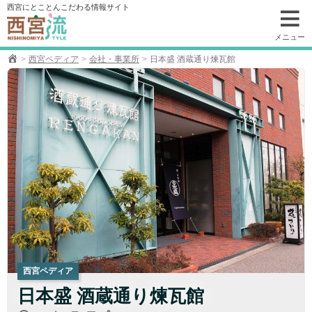
コ
西宮にとことんこだわる情報サイト
ン
テ
メニュー
ン
西宮ペディア
会社・事業所
日本盛 酒蔵通り煉瓦館
ツ
へ
移
動
西宮ペディア
日本盛 酒蔵通り煉瓦館