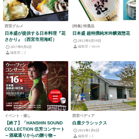
西宮グルメ
[特集] 特選品
日本盛が提供する日本料理『花
日本盛 超特撰純米吟醸酒惣花
さかり』（西宮市用海町）
2012年4月19日
編集部｜tacoo
2017年9月6日
編集部｜J
イベント・催し
西宮ペディア
【終了】「HANSHIN SOUND
白鹿クラシックス
COLLECTION 伍芳コンサート
2021年1月6日
～酒蔵通りからの贈り物～
編集部｜J