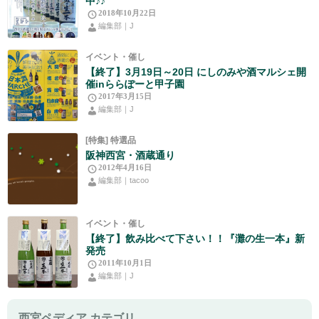
中♪♪
2018年10月22日
編集部｜J
イベント・催し
【終了】3月19日～20日 にしのみや酒マルシェ開
催inららぽーと甲子園
2017年3月15日
編集部｜J
[特集] 特選品
阪神西宮・酒蔵通り
2012年4月16日
編集部｜tacoo
イベント・催し
【終了】飲み比べて下さい！！『灘の生一本』新
発売
2011年10月1日
編集部｜J
西宮ペディア カテゴリ