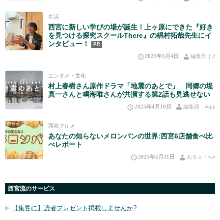
生活
西宮に新しい学びの場が誕生！上ヶ原にできた『好き
を見つける探究スクールThere』の椙村拓哉先生にイ
ンタビュー！
PR
2025年3月4日
編集部｜J
エンタメ・文化
村上春樹さん原作ドラマ「地震のあとで」 同郷の堤
真一さんと鳴海唯さんが共演する第2話も見逃せない
2025年4月10日
編集部｜Aqui
西宮グルメ
あなたの知らないメロンパンの世界:西宮6店舗食べ比
べレポート
2025年3月31日
あるａｒ•⁠ᴗ⁠•⁠
西宮流のサービス
【集客に】読者プレゼント掲載しませんか?