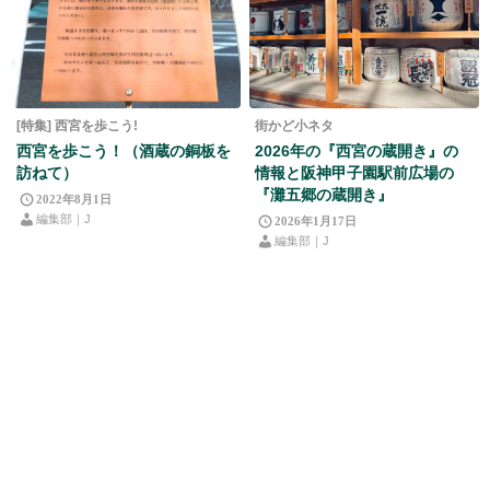
[特集] 西宮を歩こう!
街かど小ネタ
西宮を歩こう！（酒蔵の銅板を
2026年の『西宮の蔵開き』の
訪ねて）
情報と阪神甲子園駅前広場の
『灘五郷の蔵開き』
2022年8月1日
編集部｜J
2026年1月17日
編集部｜J