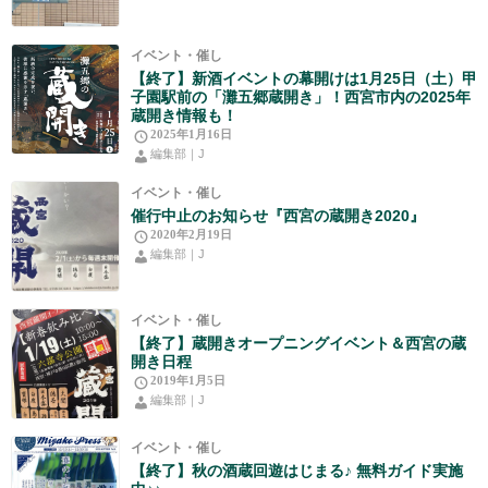
イベント・催し
【終了】新酒イベントの幕開けは1月25日（土）甲
子園駅前の「灘五郷蔵開き」！西宮市内の2025年
蔵開き情報も！
2025年1月16日
編集部｜J
イベント・催し
催行中止のお知らせ『西宮の蔵開き2020』
2020年2月19日
編集部｜J
イベント・催し
【終了】蔵開きオープニングイベント＆西宮の蔵
開き日程
2019年1月5日
編集部｜J
イベント・催し
【終了】秋の酒蔵回遊はじまる♪ 無料ガイド実施