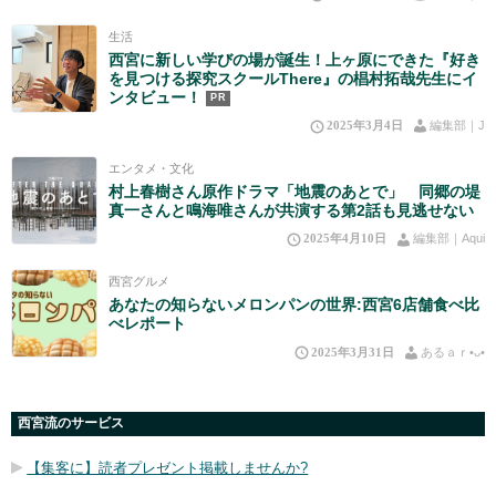
生活
西宮に新しい学びの場が誕生！上ヶ原にできた『好き
を見つける探究スクールThere』の椙村拓哉先生にイ
ンタビュー！
PR
2025年3月4日
編集部｜J
エンタメ・文化
村上春樹さん原作ドラマ「地震のあとで」 同郷の堤
真一さんと鳴海唯さんが共演する第2話も見逃せない
2025年4月10日
編集部｜Aqui
西宮グルメ
あなたの知らないメロンパンの世界:西宮6店舗食べ比
べレポート
2025年3月31日
あるａｒ•⁠ᴗ⁠•⁠
西宮流のサービス
【集客に】読者プレゼント掲載しませんか?