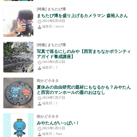
[特集] まちたび博
まちたび博を盛り上げるカメラマン 森裕人さん
2012年8月10日
編集部｜tacoo
[特集] まちたび博
写真で巡るにしのみや【西宮まちなかボランティ
アガイド養成講座】
2013年4月22日
編集部｜J
街かど小ネタ
夏休みの自由研究の題材にもなるかも？みやたん
と西宮のマンホールの蓋のおはなし
2024年7月27日
編集部｜J
街かど小ネタ
みやたんがいっぱい！
2021年5月11日
編集部｜Aqui