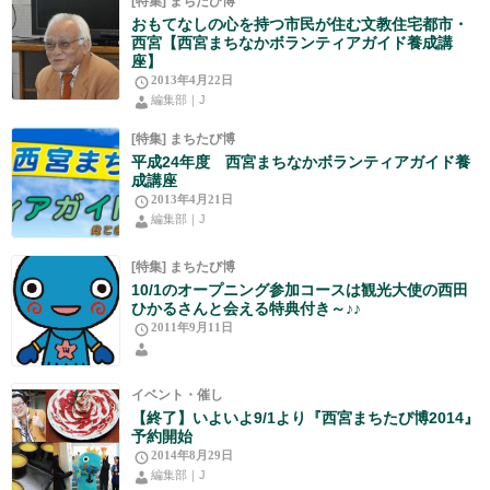
[特集] まちたび博
おもてなしの心を持つ市民が住む文教住宅都市・
西宮【西宮まちなかボランティアガイド養成講
座】
2013年4月22日
編集部｜J
[特集] まちたび博
平成24年度 西宮まちなかボランティアガイド養
成講座
2013年4月21日
編集部｜J
[特集] まちたび博
10/1のオープニング参加コースは観光大使の西田
ひかるさんと会える特典付き～♪♪
2011年9月11日
イベント・催し
【終了】いよいよ9/1より『西宮まちたび博2014』
予約開始
2014年8月29日
編集部｜J