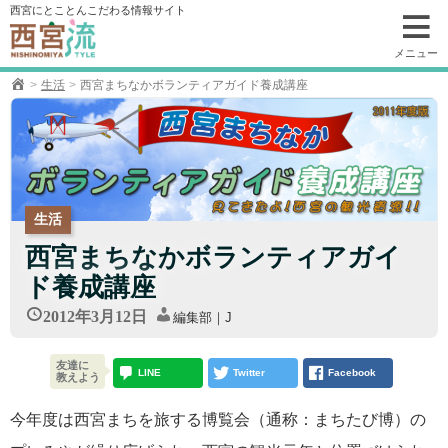
コ
西宮にとことんこだわる情報サイト
ン
テ
メニュー
ン
生活
西宮まちなかボランティアガイド養成講座
ツ
へ
移
動
生活
西宮まちなかボランティアガイ
ド養成講座
2012年3月12日
編集部｜J
友達に
LINE
Twitter
Facebook
教えよう
今年度は西宮まちを旅する博覧会（通称：まちたび博）の