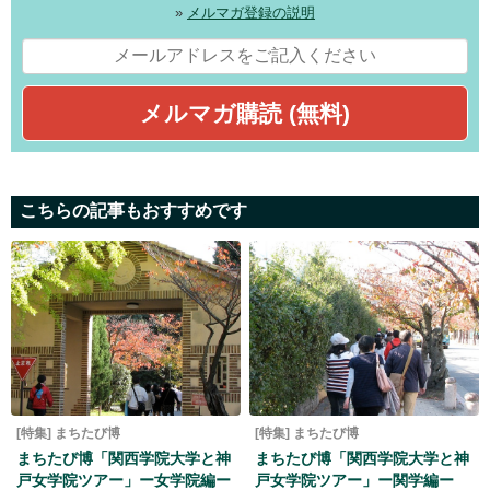
»
メルマガ登録の説明
こちらの記事もおすすめです
[特集] まちたび博
[特集] まちたび博
まちたび博「関西学院大学と神
まちたび博「関西学院大学と神
戸女学院ツアー」ー女学院編ー
戸女学院ツアー」ー関学編ー