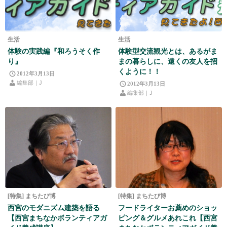
生活
生活
体験の実践編『和ろうそく作
体験型交流観光とは、あるがま
り』
まの暮らしに、遠くの友人を招
くように！！
2012年3月13日
編集部｜J
2012年3月13日
編集部｜J
[特集] まちたび博
[特集] まちたび博
西宮のモダニズム建築を語る
フードライターお薦めのショッ
【西宮まちなかボランティアガ
ピング＆グルメあれこれ【西宮