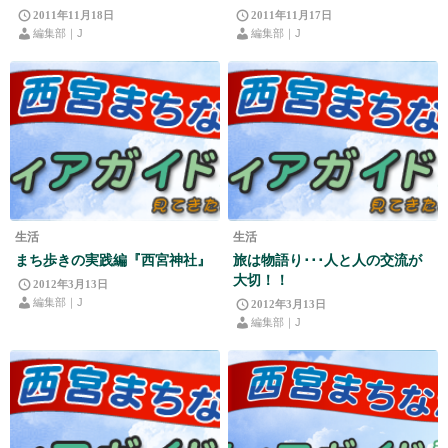
2011年11月18日
2011年11月17日
編集部｜J
編集部｜J
生活
生活
まち歩きの実践編『西宮神社』
旅は物語り･･･人と人の交流が
大切！！
2012年3月13日
編集部｜J
2012年3月13日
編集部｜J