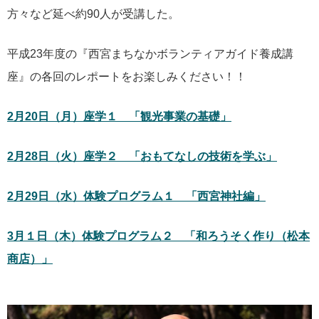
方々など延べ約90人が受講した。
平成23年度の『西宮まちなかボランティアガイド養成講
座』の各回のレポートをお楽しみください！！
2月20日（月）座学１ 「観光事業の基礎」
2月28日（火）座学２ 「おもてなしの技術を学ぶ」
2月29日（水）体験プログラム１ 「西宮神社編」
3月１日（木）体験プログラム２ 「和ろうそく作り（松本
商店）」