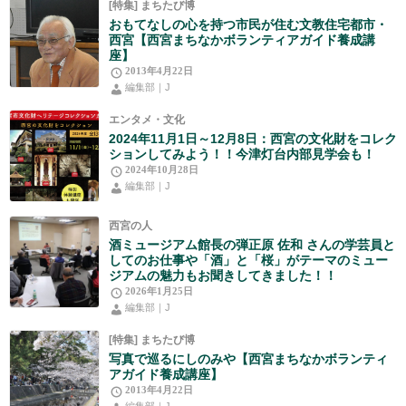
[特集] まちたび博
おもてなしの心を持つ市民が住む文教住宅都市・
西宮【西宮まちなかボランティアガイド養成講
座】
2013年4月22日
編集部｜J
エンタメ・文化
2024年11月1日～12月8日：西宮の文化財をコレク
ションしてみよう！！今津灯台内部見学会も！
2024年10月28日
編集部｜J
西宮の人
酒ミュージアム館長の弾正原 佐和 さんの学芸員と
してのお仕事や「酒」と「桜」がテーマのミュー
ジアムの魅力もお聞きしてきました！！
2026年1月25日
編集部｜J
[特集] まちたび博
写真で巡るにしのみや【西宮まちなかボランティ
アガイド養成講座】
2013年4月22日