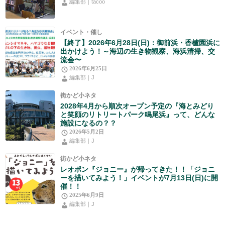
編集部｜tacoo
イベント・催し
【終了】2026年6月28日(日)：御前浜・香櫨園浜に
出かけよう！～海辺の生き物観察、海浜清掃、交
流会〜
2026年6月25日
編集部｜J
街かど小ネタ
2028年4月から順次オープン予定の『海とみどり
と笑顔のリトリートパーク鳴尾浜』って、どんな
施設になるの？？
2026年5月2日
編集部｜J
街かど小ネタ
レオポン『ジョニー』が帰ってきた！！「ジョニ
ーを描いてみよう！」イベントが7月13日(日)に開
催！！
2025年6月9日
編集部｜J