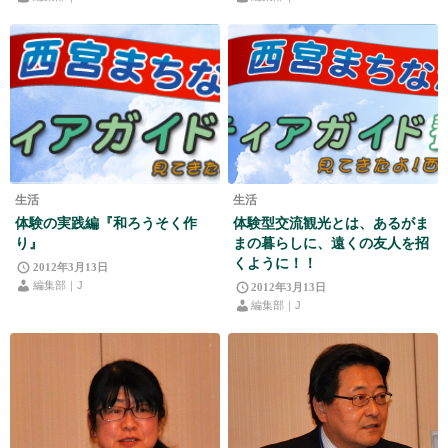
生活
生活
体験の実践編『和ろうそく作
体験型交流観光とは、あるがま
り』
まの暮らしに、遠くの友人を招
くように！！
2012年3月13日
編集部｜J
2012年3月13日
編集部｜J