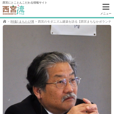
コ
西宮にとことんこだわる情報サイト
ン
テ
メニュー
ン
[特集] まちたび博
西宮のモダニズム建築を語る【西宮まちなかボランテ
ツ
へ
移
動