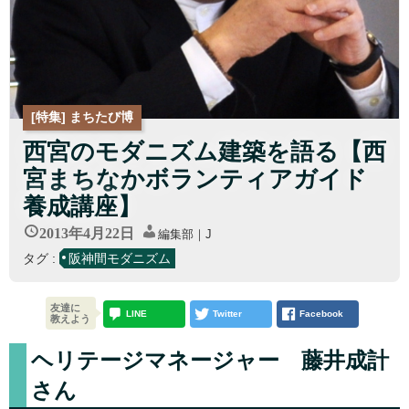
[特集] まちたび博
西宮のモダニズム建築を語る【西
宮まちなかボランティアガイド
養成講座】
2013年4月22日
編集部｜J
タグ :
阪神間モダニズム
友達に
LINE
Twitter
Facebook
教えよう
ヘリテージマネージャー 藤井成計
さん