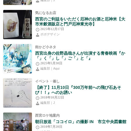
編集部｜J
気になるお店
西宮のご利益をいただく厄神のお酒と厄神米【大
市米穀酒販店と門戸厄神東光寺】
2025年12月17日
ポポデザイン
街かど小ネタ
西宮出身の佐野晶哉さんが出演する青春映画『か
「」く「」し「」ご「」と「』
2025年5月30日
編集部｜Aqui
イベント・催し
【終了】11月10日『300万年前への飛び石あそ
び！！』へのお誘い
2018年10月22日
編集部｜J
西宮ロケ地案内
朝日放送「ココイロ」の撮影 IN 市立中央図書館
2010年7月20日