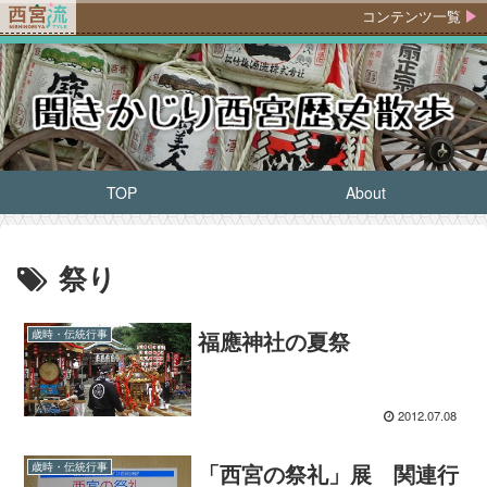
コンテンツ一覧
TOP
About
祭り
福應神社の夏祭
歳時・伝統行事
2012.07.08
「西宮の祭礼」展 関連行
歳時・伝統行事