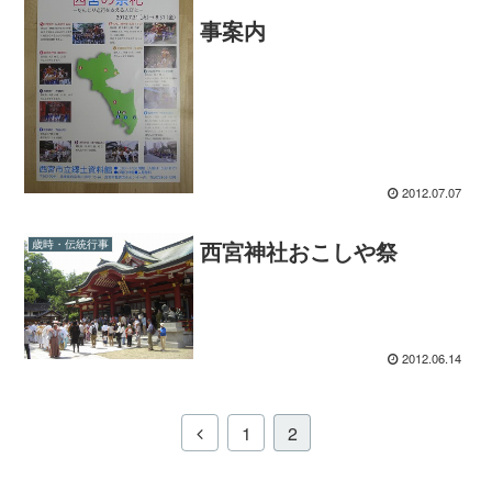
事案内
2012.07.07
西宮神社おこしや祭
歳時・伝統行事
2012.06.14
1
2