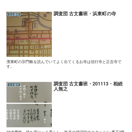
調査団 古文書班・浜東町の寺
古文書班
濱東町の宗門帳を読んでいてよく出てくるお寺は信行寺と正念寺で
す。
調査団 古文書班・201113・相続
古文書班
人無之
33才男性、持ち家に一人暮らし。毎月の確認印のスタート(一番下)欄