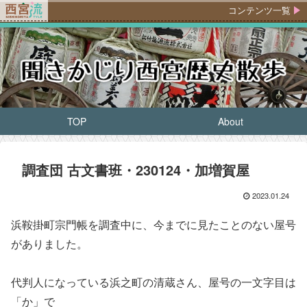
コンテンツ一覧
TOP
About
調査団 古文書班・230124・加増賀屋
2023.01.24
浜鞍掛町宗門帳を調査中に、今までに見たことのない屋号
がありました。
代判人になっている浜之町の清蔵さん、屋号の一文字目は
「か」で