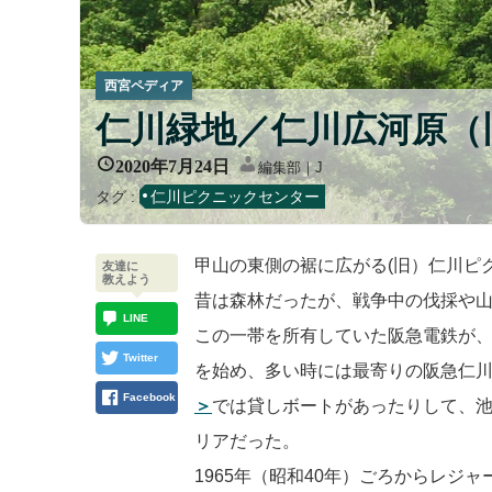
西宮ペディア
仁川緑地／仁川広河原（
2020年7月24日
編集部｜J
タグ :
仁川ピクニックセンター
甲山の東側の裾に広がる(旧）仁川ピ
友達に
教えよう
昔は森林だったが、戦争中の伐採や
LINE
この一帯を所有していた阪急電鉄が、
Twitter
を始め、多い時には最寄りの阪急仁
Facebook
＞
では貸しボートがあったりして、
リアだった。
1965年（昭和40年）ごろからレジ