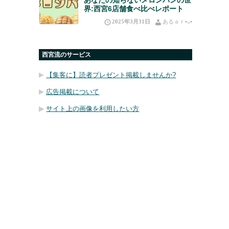
界:西宮6店舗食べ比べレポート
2025年3月31日
あるａｒ•⁠ᴗ⁠•⁠
西宮流のサービス
【集客に】読者プレゼント掲載しませんか?
広告掲載について
サイト上の画像を利用したい方