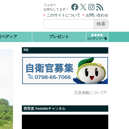
Facebook
X
Instagram
RSS フィード
フォロー
お待ちしてます！
このサイトについて
お問い合わせ
検
索:
宮ペディア
プレゼント
コンテンツ一覧
PR
広告掲載について
西宮流 Youtubeチャンネル