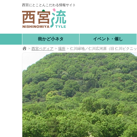
コ
西宮にとことんこだわる情報サイト
ン
テ
ン
ツ
へ
街かど小ネタ
イベント・催し
移
西宮ペディア
場所
仁川緑地／仁川広河原（旧 仁川ピクニ
動