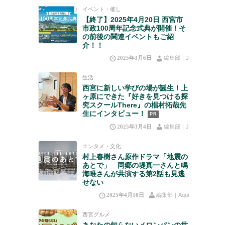
イベント・催し
【終了】2025年4月20日 西宮市
市政100周年記念式典が開催！そ
の前後の関連イベントもご紹
介！！
2025年3月6日
編集部｜J
生活
西宮に新しい学びの場が誕生！上
ヶ原にできた『好きを見つける探
究スクールThere』の椙村拓哉先
生にインタビュー！
PR
2025年3月4日
編集部｜J
エンタメ・文化
村上春樹さん原作ドラマ「地震の
あとで」 同郷の堤真一さんと鳴
海唯さんが共演する第2話も見逃
せない
2025年4月10日
編集部｜Aqui
西宮グルメ
あなたの知らないメロンパンの世