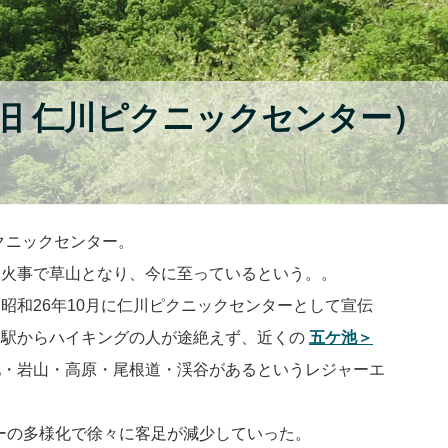
旧 仁川ピクニックセンター）
クニックセンター。
山火事で草山となり、今に至っているという。。
昭和26年10月に仁川ピクニックセンターとして宣伝
川駅からハイキングの人が途絶えず、近くの
五ケ池＞
池・岩山・高原・尾根道・渓谷があるというレジャーエ
ャーの多様化で徐々に客足が減少していった。