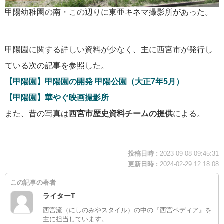
甲陽幼稚園の南・この辺りに東亜キネマ撮影所があった。
甲陽園に関する詳しい資料が少なく、主に西宮市が発行し
ている次の記事を参照した。
【甲陽園】甲陽園の開発 甲陽公園（大正7年5月）
【甲陽園】華やぐ映画撮影所
また、昔の写真は
西宮市歴史資料チームの提供
による。
投稿日時 :
2023-09-08 09:45:31
更新日時 :
2024-02-29 12:18:08
この記事の著者
ライターT
西宮流（にしのみやスタイル）の中の『西宮ペディア』を
主に担当しています。