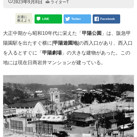
2023年9月8日
ライターT
友達に
LINE
Twitter
Facebook
教えよう
大正中期から昭和10年代に栄えた「
甲陽公園
」は、阪急甲
陽園駅を出たすぐ横に[
甲陽遊園地
]の西入口があり、西入口
を入るとすぐに「
甲陽劇場
」の大きな建物があった。この
地には現在日商岩井マンションが建っている。