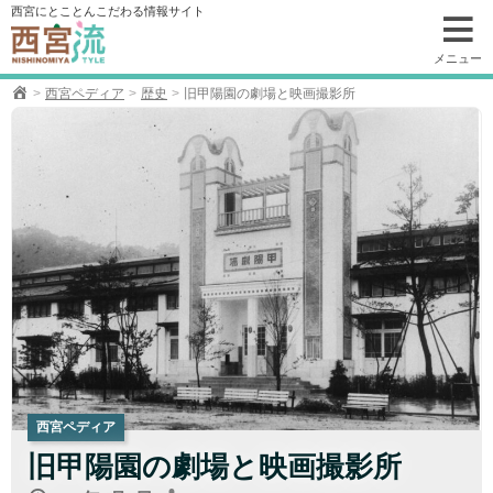
コ
西宮にとことんこだわる情報サイト
ン
テ
メニュー
ン
西宮ペディア
歴史
旧甲陽園の劇場と映画撮影所
ツ
へ
移
動
西宮ペディア
旧甲陽園の劇場と映画撮影所