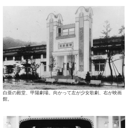
白亜の殿堂、甲陽劇場。向かって左が少女歌劇、右が映画
館。