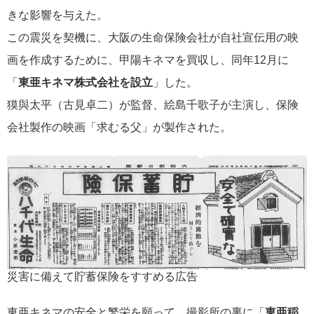
きな影響を与えた。
この震災を契機に、大阪の生命保険会社が自社宣伝用の映
画を作成するために、甲陽キネマを買収し、同年12月に
「
東亜キネマ株式会社を設立
」した。
獏與太平（古見卓二）が監督、絵島千歌子が主演し、保険
会社製作の映画「求むる父」が製作された。
災害に備えて貯蓄保険をすすめる広告
東亜キネマの安全と繁栄を願って、撮影所の裏に「
東亜稲