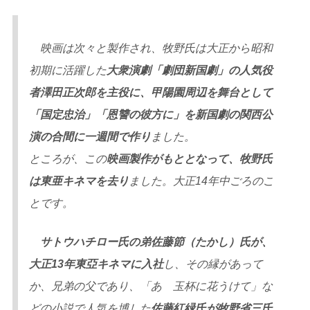
映画は次々と製作され、牧野氏は大正から昭和
初期に活躍した
大衆演劇「劇団新国劇」の人気役
者澤田正次郎を主役に、甲陽園周辺を舞台として
「国定忠治」「恩讐の彼方に」を新国劇の関西公
演の合間に一週間で作り
ました。
ところが、この
映画製作がもととなって、牧野氏
は東亜キネマを去り
ました。大正14年中ごろのこ
とです。
サトウハチロー氏の弟佐藤節（たかし）氏が、
大正13年東亞キネマに入社
し、その縁があって
か、兄弟の父であり、「あゝ玉杯に花うけて」な
どの小説で人気を博した
佐藤紅緑氏が牧野省三氏