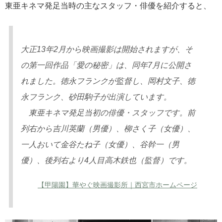
東亜キネマ発足当時の主なスタッフ・俳優を紹介すると、
大正13年2月から映画撮影は開始されますが、そ
の第一回作品「愛の秘密」は、同年7月に公開さ
れました。徳永フランクが監督し、岡村文子、徳
永フランク、砂田駒子が出演しています。
東亜キネマ発足当初の俳優・スタッフです。前
列右から吉川英蘭（男優）、柳さく子（女優）、
一人おいて金谷たね子（女優）、谷幹一（男
優）、後列右より4人目高木鉄也（監督）です。
【甲陽園】華やぐ映画撮影所｜西宮市ホームページ