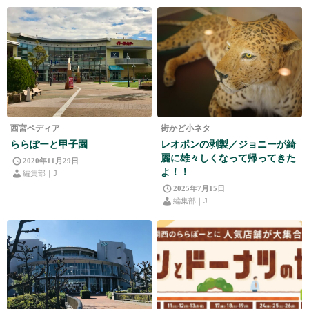
西宮ペディア
街かど小ネタ
ららぽーと甲子園
レオポンの剥製／ジョニーが綺
麗に雄々しくなって帰ってきた
2020年11月29日
よ！！
編集部｜J
2025年7月15日
編集部｜J