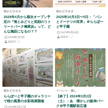
街かど小ネタ
街かど小ネタ
2028年4月から順次オープン予
2025年10月3日〜5日：「パン
定の『海とみどりと笑顔のリト
とドーナツの世界」＠ららぽー
リートパーク鳴尾浜』って、ど
と甲子園
んな施設になるの？？
2025年9月16日
編集部｜J
2026年5月2日
編集部｜J
街かど小ネタ
イベント・催し
ららぽーと甲子園のギャラリー
【終了】2024年3月2日
で桜の風景の水彩画展開催
（土）：あゝ懐かしの阪神パー
ク＠甲子園駅前広場
2018年3月17日