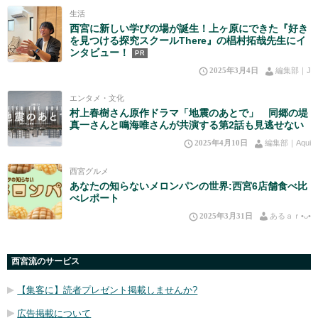
生活
西宮に新しい学びの場が誕生！上ヶ原にできた『好き
を見つける探究スクールThere』の椙村拓哉先生にイ
ンタビュー！
PR
2025年3月4日
編集部｜J
エンタメ・文化
村上春樹さん原作ドラマ「地震のあとで」 同郷の堤
真一さんと鳴海唯さんが共演する第2話も見逃せない
2025年4月10日
編集部｜Aqui
西宮グルメ
あなたの知らないメロンパンの世界:西宮6店舗食べ比
べレポート
2025年3月31日
あるａｒ•⁠ᴗ⁠•⁠
西宮流のサービス
【集客に】読者プレゼント掲載しませんか?
広告掲載について