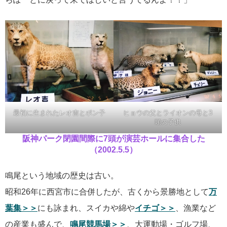
最初に生まれたレオ吉とポン子
ヒョウの父とライオンの母と3
頭の子供
阪神パーク閉園間際に7頭が演芸ホールに集合した
（2002.5.5）
鳴尾という地域の歴史は古い。
昭和26年に西宮市に合併したが、古くから景勝地として
万
葉集＞＞
にも詠まれ、スイカや綿や
イチゴ＞＞
、漁業など
の産業も盛んで、
鳴尾競馬場＞＞
、大運動場・ゴルフ場、