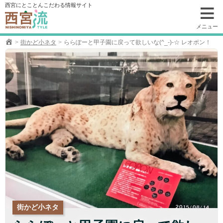
コ
西宮にとことんこだわる情報サイト
ン
テ
メニュー
ン
街かど小ネタ
ららぽーと甲子園に戻って欲しいな(^_-)-☆ レオポン！
ツ
へ
移
動
街かど小ネタ