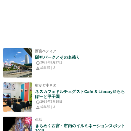
西宮ペディア
阪神パークとその名残り
2022年2月27日
編集部｜J
街かど小ネタ
ネスカフェドルチェグストCafé & Library＠らら
ぽーと甲子園
2019年3月18日
編集部｜J
生活
きらめく西宮・市内のイルミネーションスポット
2018