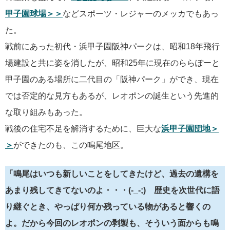
甲子園球場＞＞
などスポーツ・レジャーのメッカでもあっ
た。
戦前にあった初代・浜甲子園阪神パークは、昭和18年飛行
場建設と共に姿を消したが、昭和25年に現在のららぽーと
甲子園のある場所に二代目の「阪神パーク」ができ、現在
では否定的な見方もあるが、レオポンの誕生という先進的
な取り組みもあった。
戦後の住宅不足を解消するために、巨大な
浜甲子園団地＞
＞
ができたのも、この鳴尾地区。
「鳴尾はいつも新しいことをしてきたけど、過去の遺構を
あまり残してきてないのよ・・・(-_-;) 歴史を次世代に語
り継ぐとき、やっぱり何か残っている物があると響くの
よ。だから今回のレオポンの剥製も、そういう面からも鳴