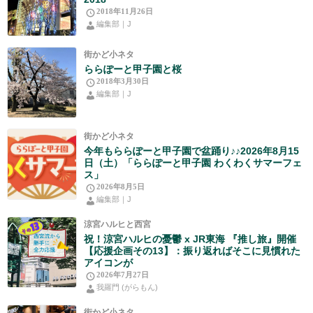
2018年11月26日
編集部｜J
街かど小ネタ
ららぽーと甲子園と桜
2018年3月30日
編集部｜J
街かど小ネタ
今年もららぽーと甲子園で盆踊り♪♪2026年8月15
日（土）「ららぽーと甲子園 わくわくサマーフェ
ス」
2026年8月5日
編集部｜J
涼宮ハルヒと西宮
祝！涼宮ハルヒの憂鬱 x JR東海 『推し旅』開催
【応援企画その13】：振り返ればそこに見慣れた
アイコンが
2026年7月27日
我羅門 (がらもん)
街かど小ネタ