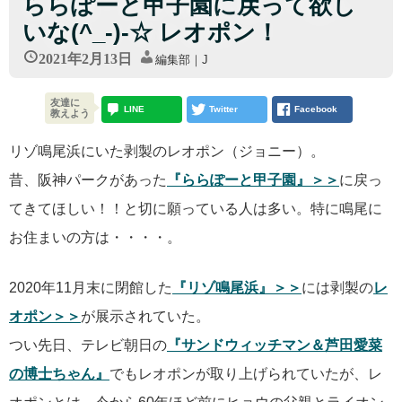
ららぽーと甲子園に戻って欲し
いな(^_-)-☆ レオポン！
2021年2月13日
編集部｜J
友達に
LINE
Twitter
Facebook
教えよう
リゾ鳴尾浜にいた剥製のレオポン（ジョニー）。
昔、阪神パークがあった
『ららぽーと甲子園』＞＞
に戻っ
てきてほしい！！と切に願っている人は多い。特に鳴尾に
お住まいの方は・・・・。
2020年11月末に閉館した
『リゾ鳴尾浜』＞＞
には剥製の
レ
オポン＞＞
が展示されていた。
つい先日、テレビ朝日の
『サンドウィッチマン＆芦田愛菜
の博士ちゃん』
でもレオポンが取り上げられていたが、レ