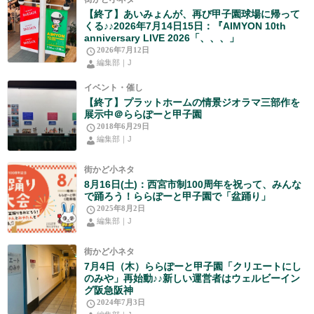
【終了】あいみょんが、再び甲子園球場に帰って
くる♪♪2026年7月14日15日：『AIMYON 10th
anniversary LIVE 2026「、、、」
2026年7月12日
編集部｜J
イベント・催し
【終了】プラットホームの情景ジオラマ三部作を
展示中＠ららぽーと甲子園
2018年6月29日
編集部｜J
街かど小ネタ
8月16日(土)：西宮市制100周年を祝って、みんな
で踊ろう！ららぽーと甲子園で「盆踊り」
2025年8月2日
編集部｜J
街かど小ネタ
7月4日（木）ららぽーと甲子園「クリエートにし
のみや」再始動♪♪新しい運営者はウェルビーイン
グ阪急阪神
2024年7月3日