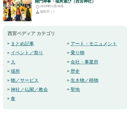
開門神事・福男選び（西宮神社）
2019年11月30日
編集部｜J
西宮ペディア カテゴリ
まとめ記事
アート・モニュメント
イベント／祭り
乗り物
人
会社・事業所
場所
歴史
物／サービス
生き物／植物
神社／仏閣／教会
聖地
食