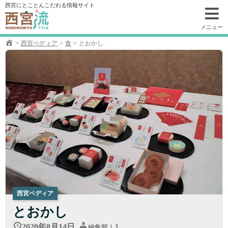
コ
西宮にとことんこだわる情報サイト
ン
テ
メニュー
ン
西宮ペディア
食
とおかし
ツ
へ
移
動
西宮ペディア
とおかし
2020年8月14日
編集部｜J