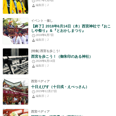
2017年1月9日
編集部｜J
イベント・催し
【終了】2018年6月14日（木）西宮神社で『おこ
しや祭り』＆『とおかしまつり』
2018年6月7日
編集部｜J
[特集] 西宮を歩こう!
西宮を歩こう！（御朱印のある神社）
2020年6月14日
編集部｜J
西宮ペディア
十日えびす（十日戎・えべっさん）
2019年12月27日
編集部｜J
西宮ペディア