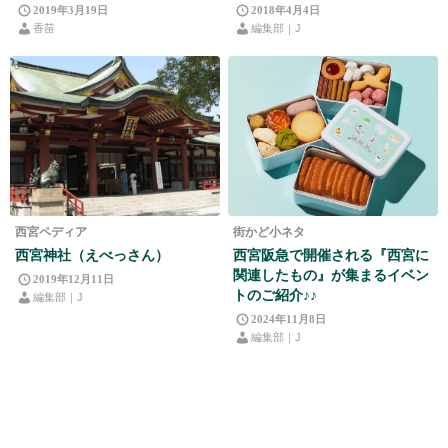
2019年3月19日
2018年4月4日
香苗
編集部｜J
西宮ペディア
街かど小ネタ
西宮神社（えべっさん）
西宮阪急で開催される『西宮に
関連したもの』が集まるイベン
2019年12月11日
トのご紹介♪♪
編集部｜J
2024年11月8日
編集部｜J