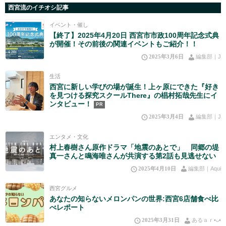
西宮流のイチオシ記事
イベント・催し
【終了】2025年4月20日 西宮市市政100周年記念式典
が開催！その前後の関連イベントもご紹介！！
2025年3月6日
編集部｜J
生活
西宮に新しい学びの場が誕生！上ヶ原にできた『好き
を見つける探究スクールThere』の椙村拓哉先生にイ
ンタビュー！
PR
2025年3月4日
編集部｜J
エンタメ・文化
村上春樹さん原作ドラマ「地震のあとで」 同郷の堤
真一さんと鳴海唯さんが共演する第2話も見逃せない
2025年4月10日
編集部｜Aqui
西宮グルメ
あなたの知らないメロンパンの世界:西宮6店舗食べ比
べレポート
2025年3月31日
あるａｒ•⁠ᴗ⁠•⁠