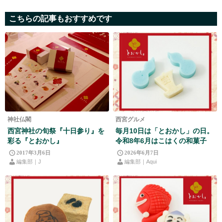
こちらの記事もおすすめです
神社仏閣
西宮グルメ
西宮神社の旬祭『十日参り』を
毎月10日は「とおかし」の日。
彩る『とおかし』
令和8年6月はこはくの和菓子
2017年3月6日
2026年6月7日
編集部｜J
編集部｜Aqui