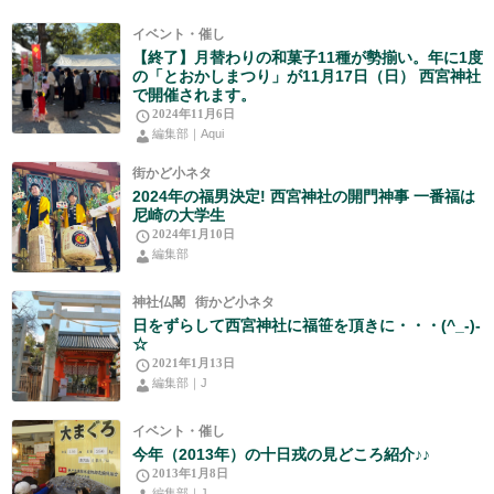
イベント・催し
【終了】月替わりの和菓子11種が勢揃い。年に1度
の「とおかしまつり」が11月17日（日） 西宮神社
で開催されます。
2024年11月6日
編集部｜Aqui
街かど小ネタ
2024年の福男決定! 西宮神社の開門神事 一番福は
尼崎の大学生
2024年1月10日
編集部
神社仏閣
街かど小ネタ
日をずらして西宮神社に福笹を頂きに・・・(^_-)-
☆
2021年1月13日
編集部｜J
イベント・催し
今年（2013年）の十日戎の見どころ紹介♪♪
2013年1月8日
編集部｜J