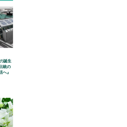
場の誕生
伝統の
活へ』