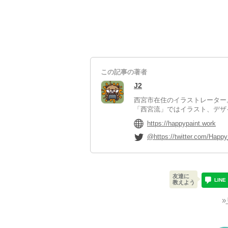
この記事の著者
J2
西宮市在住のイラストレーター
「西宮流」ではイラスト、デザ
https://happypaint.work
@https://twitter.com/Happy
友達に
LINE
教えよう
»