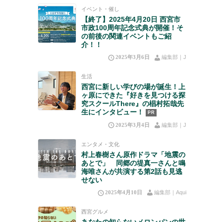
イベント・催し
【終了】2025年4月20日 西宮市
市政100周年記念式典が開催！そ
の前後の関連イベントもご紹
介！！
2025年3月6日
編集部｜J
生活
西宮に新しい学びの場が誕生！上
ヶ原にできた『好きを見つける探
究スクールThere』の椙村拓哉先
生にインタビュー！
PR
2025年3月4日
編集部｜J
エンタメ・文化
村上春樹さん原作ドラマ「地震の
あとで」 同郷の堤真一さんと鳴
海唯さんが共演する第2話も見逃
せない
2025年4月10日
編集部｜Aqui
西宮グルメ
あなたの知らないメロンパンの世