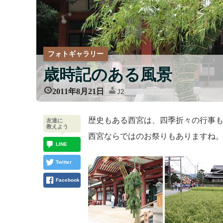
フォトギャラリー
歳時記のある風景
2011年8月21日
J2
歴史もある西宮は、四季折々の行事
友達に
教えよう
西宮ならではのお祭りもありますね
LINE
Twitter
Facebook