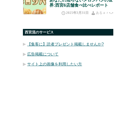
界:西宮6店舗食べ比べレポート
2025年3月31日
あるａｒ•⁠ᴗ⁠•⁠
西宮流のサービス
【集客に】読者プレゼント掲載しませんか?
広告掲載について
サイト上の画像を利用したい方