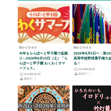
街かど小ネタ
街かど小ネタ
今年もららぽーと甲子園で盆踊
2026年8月5日〜：第1
り♪♪2026年8月15日（土）「ら
高等学校野球選手権大
らぽーと甲子園 わくわくサマ
る！
ーフェス」
2026年8月4日
編集部｜J
2026年8月5日
編集部｜J