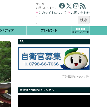
Facebook
X
Instagram
RSS フィード
フォロー
お待ちしてます！
このサイトについて
お問い合わせ
検
索:
宮ペディア
プレゼント
コンテンツ一覧
PR
広告掲載について
西宮流 Youtubeチャンネル