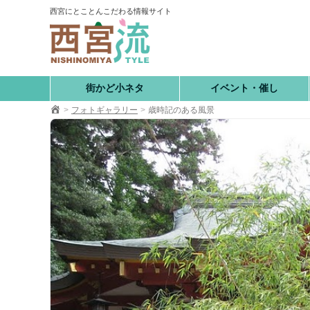
コ
西宮にとことんこだわる情報サイト
ン
テ
ン
ツ
へ
街かど小ネタ
イベント・催し
移
フォトギャラリー
歳時記のある風景
動