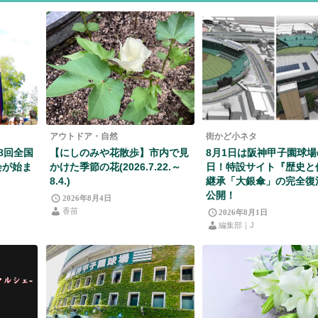
アウトドア・自然
街かど小ネタ
08回全国
【にしのみや花散歩】市内で見
8月1日は阪神甲子園球
会が始ま
かけた季節の花(2026.7.22.～
日！特設サイト『歴史と
8.4.)
継承「大銀傘」の完全復
公開！
2026年8月4日
香苗
2026年8月1日
編集部｜J