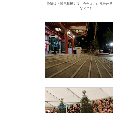
臨港線・浜夙川橋より（今年はこの風景が見
な？？）