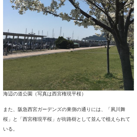
海辺の道公園（写真は西宮権現平桜）
また、阪急西宮ガーデンズの東側の通りには、「夙川舞
桜」と「西宮権現平桜」が街路樹として並んで植えられて
いる。