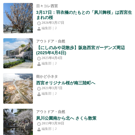
日々コレ西宮
3月17日：羽衣橋のたもとの「夙川舞桜」は西宮生
まれの桜
2026年3月17日
編集部｜J
アウトドア・自然
【にしのみや花散歩】阪急西宮ガーデンズ周辺
(2025年4月4日)
2025年4月4日
編集部｜J
街かど小ネタ
西宮オリジナル桜が南三陸町へ
2021年3月7日
編集部｜J
アウトドア・自然
夙川公園南から北へ さくら散策
2013年3月30日
編集部｜J