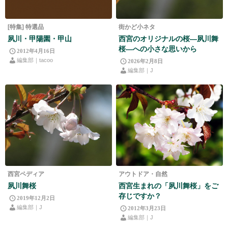
[特集] 特選品
街かど小ネタ
夙川・甲陽園・甲山
西宮のオリジナルの桜―夙川舞
桜―への小さな思いから
2012年4月16日
編集部｜tacoo
2026年2月8日
編集部｜J
西宮ペディア
アウトドア・自然
夙川舞桜
西宮生まれの「夙川舞桜」をご
存じですか？
2019年12月2日
編集部｜J
2012年3月23日
編集部｜J