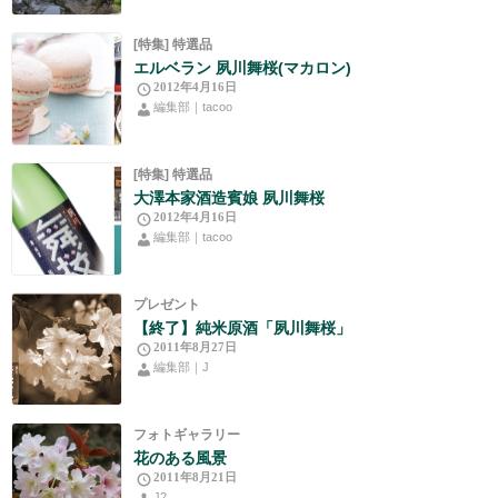
[特集] 特選品
エルベラン 夙川舞桜(マカロン)
2012年4月16日
編集部｜tacoo
[特集] 特選品
大澤本家酒造賓娘 夙川舞桜
2012年4月16日
編集部｜tacoo
プレゼント
【終了】純米原酒「夙川舞桜」
2011年8月27日
編集部｜J
フォトギャラリー
花のある風景
2011年8月21日
J2