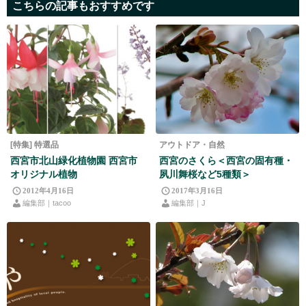
こちらの記事もおすすめです
[特集] 特選品
アウトドア・自然
西宮市北山緑化植物園 西宮市
西宮のさくら＜西宮の固有種・
オリジナル植物
夙川舞桜など5種類＞
2012年4月16日
2017年3月16日
編集部｜tacoo
編集部｜J