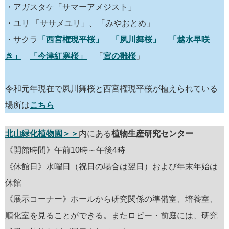
・アガスタケ「サマーアメジスト」
・ユリ 「ササメユリ」、「みやおとめ」
・サクラ
「西宮権現平桜」
「夙川舞桜」
「越水早咲
き」
「今津紅寒桜」
「
宮の雛桜
」
令和元年現在で夙川舞桜と西宮権現平桜が植えられている
場所は
こちら
北山緑化植物園＞＞
内にある
植物生産研究センター
《開館時間》午前10時～午後4時
《休館日》水曜日（祝日の場合は翌日）および年末年始は
休館
《展示コーナー》ホールから研究関係の準備室、培養室、
順化室を見ることができる。またロビー・前庭には、研究