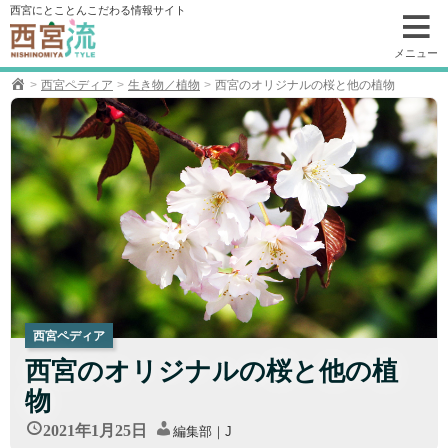
コ
西宮にとことんこだわる情報サイト
ン
テ
メニュー
ン
西宮ペディア
生き物／植物
西宮のオリジナルの桜と他の植物
ツ
へ
移
動
西宮ペディア
西宮のオリジナルの桜と他の植
物
2021年1月25日
編集部｜J