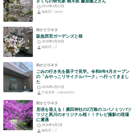
さくらの研究家 樹木医 藤原隆之さん
2012年3月23日
編集部｜tacoo
街かど小ネタ
阪急西宮ガーデンズと桜
2018年3月30日
編集部｜J
街かど小ネタ
ごみの行き先を親子で見学。令和8年4月オープン
の「みやっこリサイクルパーク」へ行ってきまし
た
2026年5月21日
中道侑希（nakamichi）
街かど小ネタ
見頃を迎える！廣田神社の2万株のコバノミツバツ
ツジと夙川のオリジナル桜！！テレビ撮影の現場
に遭遇
2026年4月2日
編集部｜J