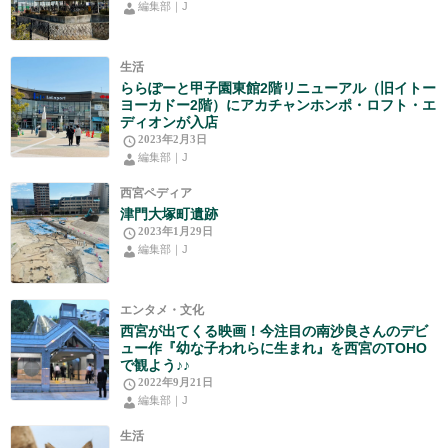
編集部｜J
生活
ららぽーと甲子園東館2階リニューアル（旧イトー
ヨーカドー2階）にアカチャンホンポ・ロフト・エ
ディオンが入店
2023年2月3日
編集部｜J
西宮ペディア
津門大塚町遺跡
2023年1月29日
編集部｜J
エンタメ・文化
西宮が出てくる映画！今注目の南沙良さんのデビ
ュー作『幼な子われらに生まれ』を西宮のTOHO
で観よう♪♪
2022年9月21日
編集部｜J
生活