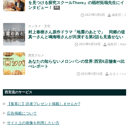
を見つける探究スクールThere』の椙村拓哉先生にイ
ンタビュー！
PR
2025年3月4日
編集部｜J
エンタメ・文化
村上春樹さん原作ドラマ「地震のあとで」 同郷の堤
真一さんと鳴海唯さんが共演する第2話も見逃せない
2025年4月10日
編集部｜Aqui
西宮グルメ
あなたの知らないメロンパンの世界:西宮6店舗食べ比
べレポート
2025年3月31日
あるａｒ•⁠ᴗ⁠•⁠
西宮流のサービス
【集客に】読者プレゼント掲載しませんか?
広告掲載について
サイト上の画像を利用したい方