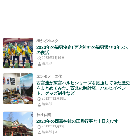
街かど小ネタ
2023年の福男決定! 西宮神社の福男選び 3年ぶり
の復活
2023年1月10日
編集部
エンタメ・文化
西宮流が涼宮ハルヒシリーズを応援してきた歴史
をまとめてみた。西北の時計塔、ハルヒイベン
ト、グッズ制作など
2023年12月18日
編集部
神社仏閣
2023年の西宮神社の正月行事と十日えびす
2022年12月25日
編集部｜J