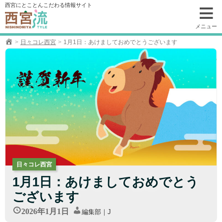
コ
西宮にとことんこだわる情報サイト
ン
テ
メニュー
ン
日々コレ西宮
1月1日：あけましておめでとうございます
ツ
へ
移
動
日々コレ西宮
1月1日：あけましておめでとう
ございます
2026年1月1日
編集部｜J