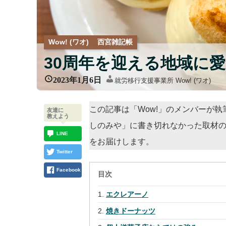
Wow! (ワオ)
西宮雑記帳
30周年を迎える地域に
2023年1月6日
就労移行支援事業所 Wow! (ワオ)
この記事は「Wow!」のメンバーが
友達に
教えよう
しのみや」に書き切れなかった取材
LINE
をお届けします。
Twitter
Facebook
目次
エクレアーノ
焼きドーナッツ