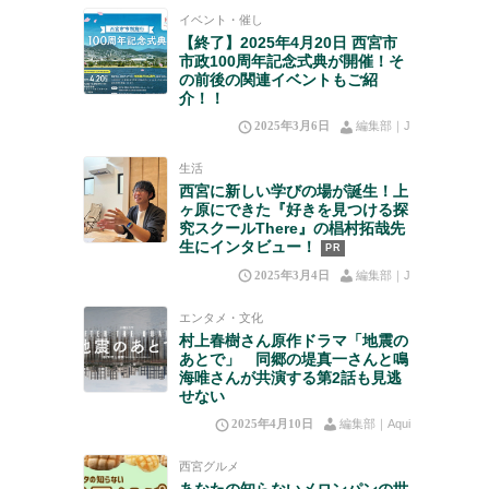
イベント・催し
【終了】2025年4月20日 西宮市
市政100周年記念式典が開催！そ
の前後の関連イベントもご紹
介！！
2025年3月6日
編集部｜J
生活
西宮に新しい学びの場が誕生！上
ヶ原にできた『好きを見つける探
究スクールThere』の椙村拓哉先
生にインタビュー！
PR
2025年3月4日
編集部｜J
エンタメ・文化
村上春樹さん原作ドラマ「地震の
あとで」 同郷の堤真一さんと鳴
海唯さんが共演する第2話も見逃
せない
2025年4月10日
編集部｜Aqui
西宮グルメ
あなたの知らないメロンパンの世