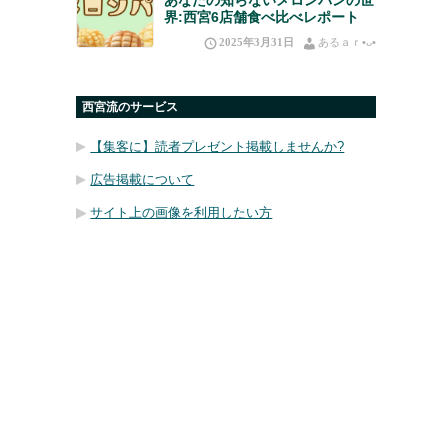
界:西宮6店舗食べ比べレポート
2025年3月31日
あるａｒ•⁠ᴗ⁠•⁠
西宮流のサービス
【集客に】読者プレゼント掲載しませんか?
広告掲載について
サイト上の画像を利用したい方