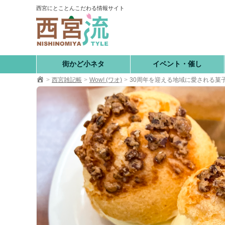
コ
西宮にとことんこだわる情報サイト
ン
テ
ン
ツ
へ
街かど小ネタ
イベント・催し
移
西宮雑記帳
Wow! (ワオ)
30周年を迎える地域に愛される菓
動