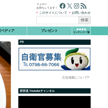
Facebook
X
Instagram
RSS フィード
フォロー
お待ちしてます！
このサイトについて
お問い合わせ
検
索:
宮ペディア
プレゼント
コンテンツ一覧
PR
広告掲載について
西宮流 Youtubeチャンネル