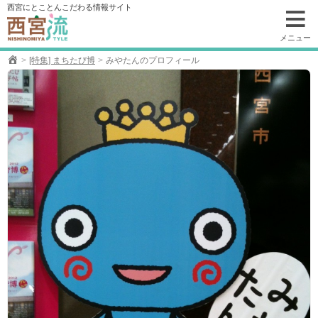
コ
西宮にとことんこだわる情報サイト
ン
テ
メニュー
ン
[特集] まちたび博
みやたんのプロフィール
ツ
へ
移
動