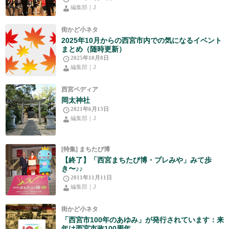
編集部｜J
街かど小ネタ
2025年10月からの西宮市内での気になるイベント
まとめ（随時更新）
2025年10月8日
編集部｜J
西宮ペディア
岡太神社
2021年6月13日
編集部｜J
[特集] まちたび博
【終了】「西宮まちたび博・プレみや」みて歩
き〜♪♪
2011年11月11日
編集部｜J
街かど小ネタ
「西宮市100年のあゆみ」が発行されています：来
年は西宮市政100周年