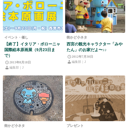
イベント・催し
街かど小ネタ
【終了】イタリア・ボローニャ
西宮の観光キャラクター「みや
国際絵本原画展（9月23日ま
たん」のお家だよ〜♪♪
で）
2012年7月30日
編集部｜J
2013年8月18日
編集部｜J
街かど小ネタ
プレゼント