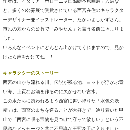
作者は、イタリア「ボローニャ国際絵本原画展」入選な
ど、多くの公募展で受賞されている西宮在住のキャラクタ
ーデザイナー兼イラストレーター、たかいよしかずさん。
市民の方からの公募で「みやたん」と言う名前にきまりま
した。
いろんなイベントにどんどん出かけてくれますので、見か
けたら声をかけてね！！
キャラクターのストーリー
西宮の山から流れる川、伝説が残る池、ヨットが浮かぶ青
い海、上質なお酒を作るのに欠かせない宮水。
この水たちに誘われるよう西宮に舞い降りた「水色の妖
精」は、西宮のまちを巡ることが大好きで、辿り着いた甲
山で「西宮に眠る宝物を見つけて守って欲しい」という不
思議なメッセージと共に不思議な王冠を手に入れました。