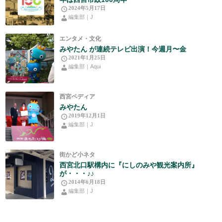
2024年5月17日
編集部｜J
エンタメ・文化
みやたん が連続テレビ出演！今週月〜金
2021年1月25日
編集部｜Aqui
西宮ペディア
みやたん
2019年12月1日
編集部｜J
街かど小ネタ
西宮北口駅構内に『にしのみや観光案内所』
が・・・♪♪
2014年6月18日
編集部｜J