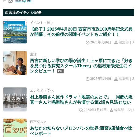
Instagram
西宮流のイチオシ記事
イベント・催し
【終了】2025年4月20日 西宮市市政100周年記念式典
が開催！その前後の関連イベントもご紹介！！
2025年3月6日
編集部｜J
生活
西宮に新しい学びの場が誕生！上ヶ原にできた『好き
を見つける探究スクールThere』の椙村拓哉先生にイ
ンタビュー！
PR
2025年3月4日
編集部｜J
エンタメ・文化
村上春樹さん原作ドラマ「地震のあとで」 同郷の堤
真一さんと鳴海唯さんが共演する第2話も見逃せない
2025年4月10日
編集部｜Aqui
西宮グルメ
あなたの知らないメロンパンの世界:西宮6店舗食べ比
べレポート