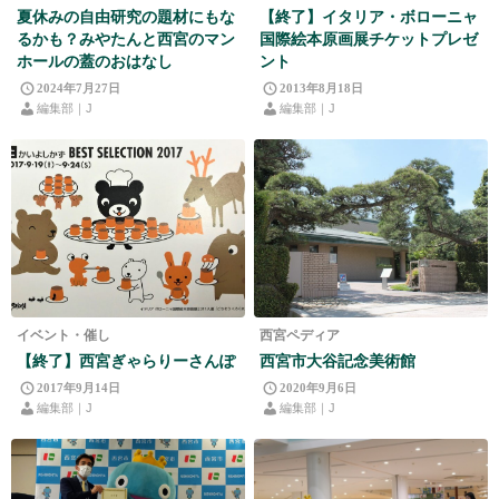
夏休みの自由研究の題材にもな
【終了】イタリア・ボローニャ
るかも？みやたんと西宮のマン
国際絵本原画展チケットプレゼ
ホールの蓋のおはなし
ント
2024年7月27日
2013年8月18日
編集部｜J
編集部｜J
イベント・催し
西宮ペディア
【終了】西宮ぎゃらりーさんぽ
西宮市大谷記念美術館
2017年9月14日
2020年9月6日
編集部｜J
編集部｜J