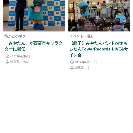
街かど小ネタ
イベント・催し
「みやたん」が西宮市キャラク
【終了】みやたんバンドwithち
ターに就任
ぃたんTowerRecords LIVE&サ
イン会
2021年4月6日
編集部｜Aqui
2014年4月13日
編集部｜J