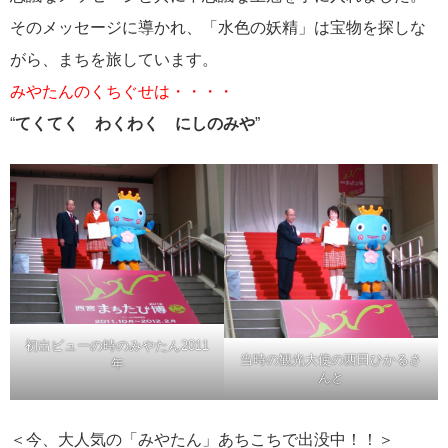
そのメッセージに導かれ、「水色の妖精」は宝物を探しな
がら、まちを旅しています。
みやたんのくちぐせは・・・・
“
てくてく わくわく にしのみや
”
初出ビューの時のみやたん2011
当時の観光大使の西田ひかるさ
年
んと
＜今、大人気の「みやたん」あちこちで出没中！！＞