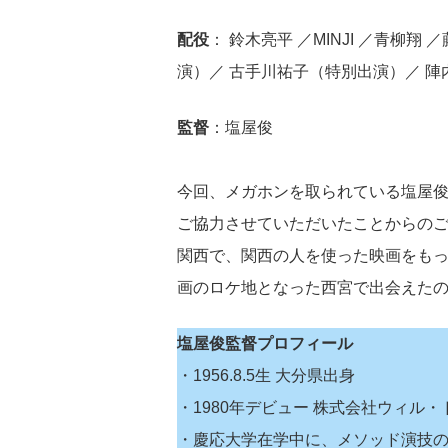
配役
： 鈴木亮平 ／MINJI ／青柳翔
演）／ 古手川祐子（特別出演）／ 陣
監督
：塩屋俊
今回、メガホンを取られている塩屋俊
ご協力させていただいたことからの
関西で、関西の人を使った映画をも
画のロケ地となった西宮で出会えた
塩屋俊監督プロフィール
・1956.8.5生 大分県出身
・1980年デビュー 株式会社ウィル・
・慶応大学在学中に、メソッド演技