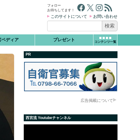
Facebook
X
Instagram
RSS フィード
フォロー
お待ちしてます！
このサイトについて
お問い合わせ
検
索:
宮ペディア
プレゼント
コンテンツ一覧
PR
広告掲載について
西宮流 Youtubeチャンネル