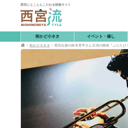
コ
西宮にとことんこだわる情報サイト
ン
テ
ン
ツ
へ
街かど小ネタ
イベント・催し
移
街かど小ネタ
西宮出身の鈴木亮平さん主演の映画『ふたたび swin
動