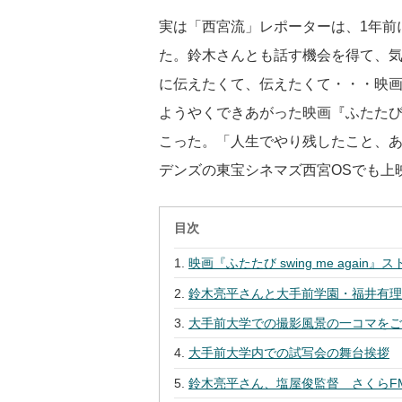
実は「西宮流」レポーターは、1年前
た。鈴木さんとも話す機会を得て、
に伝えたくて、伝えたくて・・・映
ようやくできあがった映画『ふたたび sw
こった。「人生でやり残したこと、
デンズの東宝シネマズ西宮OSでも上
目次
映画『ふたたび swing me again』
鈴木亮平さんと大手前学園・福井有
大手前大学での撮影風景の一コマを
大手前大学内での試写会の舞台挨拶
鈴木亮平さん、塩屋俊監督 さくらF