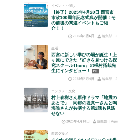
イベント・催し
【終了】2025年4月20日 西宮市
市政100周年記念式典が開催！そ
の前後の関連イベントもご紹
介！！
2025年3月6日
編集部｜J
生活
西宮に新しい学びの場が誕生！上
ヶ原にできた『好きを見つける探
究スクールThere』の椙村拓哉先
生にインタビュー！
PR
2025年3月4日
編集部｜J
エンタメ・文化
村上春樹さん原作ドラマ「地震の
あとで」 同郷の堤真一さんと鳴
海唯さんが共演する第2話も見逃
せない
2025年4月10日
編集部｜Aqui
西宮グルメ
あなたの知らないメロンパンの世