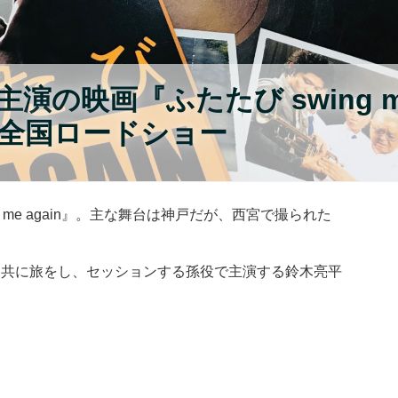
演の映画『ふたたび swing m
13日全国ロードショー
 me again』。主な舞台は神戸だが、西宮で撮られた
と共に旅をし、セッションする孫役で主演する鈴木亮平