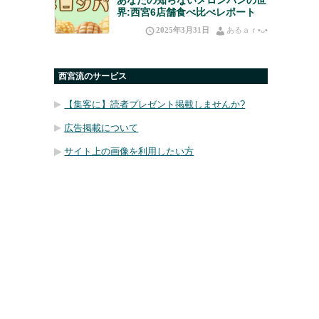
界:西宮6店舗食べ比べレポート
2025年3月31日
あるａｒ•⁠ᴗ⁠•⁠
西宮流のサービス
【集客に】読者プレゼント掲載しませんか?
広告掲載について
サイト上の画像を利用したい方