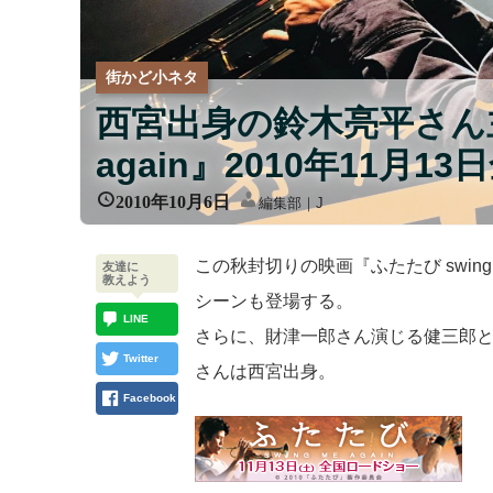
街かど小ネタ
西宮出身の鈴木亮平さん主
again』2010年11月
2010年10月6日
編集部｜J
この秋封切りの映画『ふたたび swing
友達に
教えよう
シーンも登場する。
LINE
さらに、財津一郎さん演じる健三郎
Twitter
さんは西宮出身。
Facebook