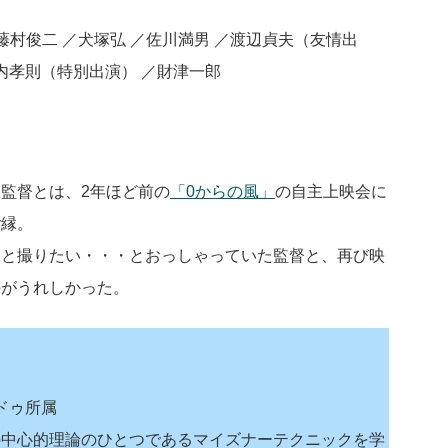
 ／藤村俊二 ／犬塚弘 ／佐川満男 ／渡辺貞夫（友情出
内孝則（特別出演） ／財津一郎
監督とは、2年ほど前の
「0からの風」
の自主上映会に
ご縁。
っと撮りたい・・・とおっしゃっていた監督と、再び映
のがうれしかった。
ドゥ所属
の中心的理論のひとつであるマイズナーテクニックを学