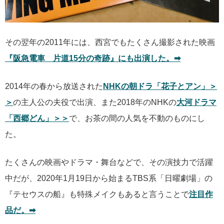
その翌年の2011年には、西宮でもたくさん撮影された映画
『阪急電車 片道15分の奇跡』にも出演した。➡︎
2014年の春から放送された
NHKの朝ドラ「花子とアン」＞
＞
の主人公の夫役で出演、また2018年のNHKの
大河ドラマ
「西郷どん」＞＞
で、お茶の間の人気を不動のものにし
た。
たくさんの映画やドラマ・舞台などで、その演技力で活躍
中だが、2020年1月19日から始まるTBS系「日曜劇場」の
『テセウスの船』も特殊メイクもあると言うことで
注目作
品だ。➡︎