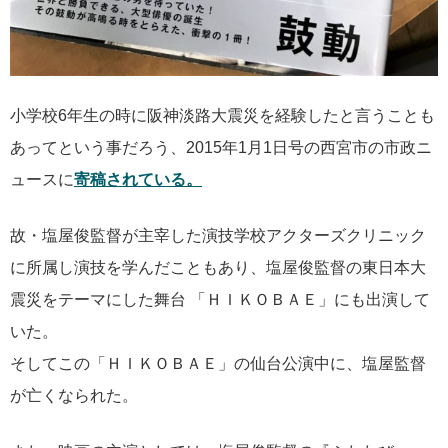
小学校6年生の時に阪神淡路大震災を経験したと言うことも
あってという事だろう、2015年1月1日号の西宮市の市政ニ
ュースに
寄稿
されている。
故・塩屋俊監督が主宰した演技学校アクターズクリニック
に所属し演技を学んだこともあり、塩屋俊監督の東日本大
震災をテーマにした舞台 「ＨＩＫＯＢＡＥ」にも出演して
いた。
そしてこの「ＨＩＫＯＢＡＥ」の仙台公演中に、塩屋監督
が亡くなられた。