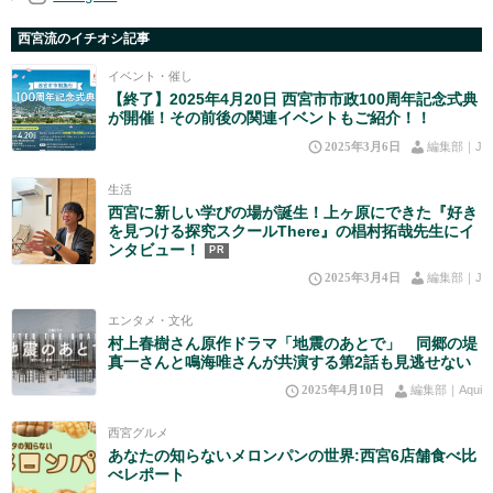
西宮流のイチオシ記事
イベント・催し
【終了】2025年4月20日 西宮市市政100周年記念式典
が開催！その前後の関連イベントもご紹介！！
2025年3月6日
編集部｜J
生活
西宮に新しい学びの場が誕生！上ヶ原にできた『好き
を見つける探究スクールThere』の椙村拓哉先生にイ
ンタビュー！
PR
2025年3月4日
編集部｜J
エンタメ・文化
村上春樹さん原作ドラマ「地震のあとで」 同郷の堤
真一さんと鳴海唯さんが共演する第2話も見逃せない
2025年4月10日
編集部｜Aqui
西宮グルメ
あなたの知らないメロンパンの世界:西宮6店舗食べ比
べレポート