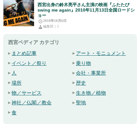
西宮出身の鈴木亮平さん主演の映画『ふたたび
swing me again』2010年11月13日全国ロードシ
ョー
2010年10月6日
編集部｜J
西宮ペディア カテゴリ
まとめ記事
アート・モニュメント
イベント／祭り
乗り物
人
会社・事業所
場所
歴史
物／サービス
生き物／植物
神社／仏閣／教会
聖地
食