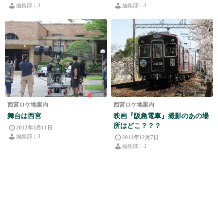
編集部｜J
編集部｜J
西宮ロケ地案内
西宮ロケ地案内
舞台は西宮
映画『阪急電車』撮影のあの場
所はどこ？？？
2012年3月11日
編集部｜J
2011年12月7日
編集部｜J