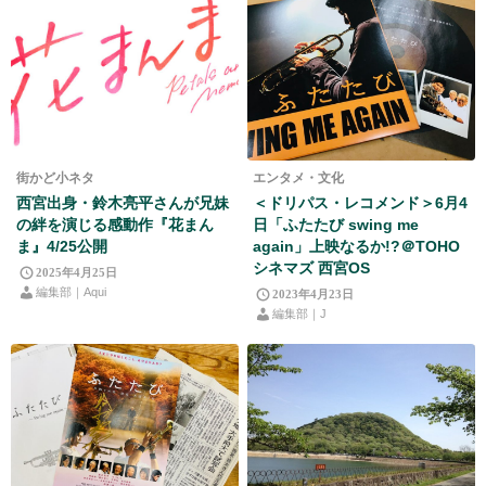
街かど小ネタ
エンタメ・文化
西宮出身・鈴木亮平さんが兄妹
＜ドリパス・レコメンド＞6月4
の絆を演じる感動作『花まん
日「ふたたび swing me
ま』4/25公開
again」上映なるか!?＠TOHO
シネマズ 西宮OS
2025年4月25日
編集部｜Aqui
2023年4月23日
編集部｜J