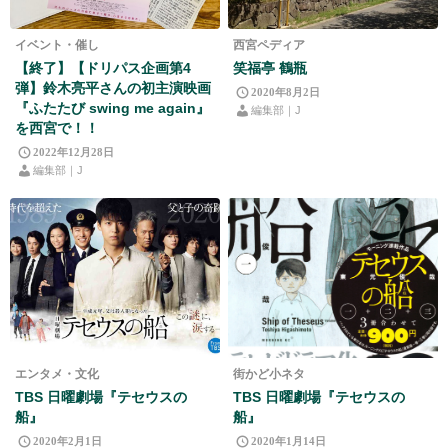
イベント・催し
西宮ペディア
【終了】【ドリパス企画第4
笑福亭 鶴瓶
弾】鈴木亮平さんの初主演映画
2020年8月2日
『ふたたび swing me again』
編集部｜J
を西宮で！！
2022年12月28日
編集部｜J
エンタメ・文化
街かど小ネタ
TBS 日曜劇場『テセウスの
TBS 日曜劇場『テセウスの
船』
船』
2020年2月1日
2020年1月14日