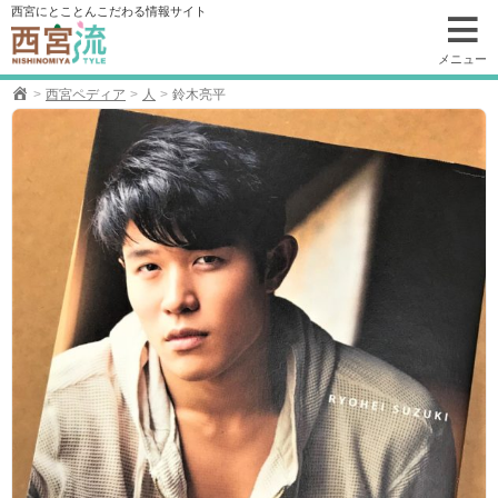
コ
西宮にとことんこだわる情報サイト
ン
テ
メニュー
ン
西宮ペディア
人
鈴木亮平
ツ
へ
移
動