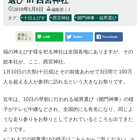
選び in 西宮神社
2018年1月8日
編集部｜J
タグ :
十日えびす
西宮神社
開門神事・福男選び
友達に
LINE
Twitter
Facebook
教えよう
福の神えびす様を祀る神社は全国各地にありますが、その
総本社が、ここ、西宮神社。
1月10日の大祭(十日戎)とその前後あわせて3日間で 100万
人を超える人が参拝に訪れるという大きなお祭りです。
近年は、10日の早朝に行われる福男選び（開門神事）の様
子がテレビ中継などされ、全国的にも有名になり、同じよ
うな走り参りをお祭りとしてされているところも出てきた
ようです。
<これまでの福男選びの様子はこちらからご覧ください。>