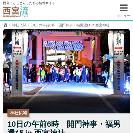
コ
西宮にとことんこだわる情報サイト
ン
テ
メニュー
ン
神社仏閣
10日の午前6時 開門神事・福男選び in 西宮神社
ツ
へ
移
動
神社仏閣
10日の午前6時 開門神事・福男