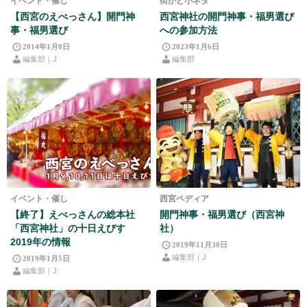
イベント・催し
街かど小ネタ
【西宮のえべっさん】開門神
西宮神社の開門神事・福男選び
事・福男選び
への参加方法
2014年1月8日
2023年1月6日
編集部｜J
編集部
イベント・催し
西宮ペディア
【終了】えべっさんの総本社
開門神事・福男選び（西宮神
「西宮神社」の十日えびす
社）
2019年の情報
2019年11月30日
編集部｜J
2019年1月5日
編集部｜J