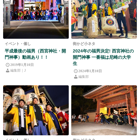
イベント・催し
街かど小ネタ
平成最後の福男（西宮神社・開
2024年の福男決定! 西宮神社の
門神事）動画あり！！
開門神事 一番福は尼崎の大学
生
2019年1月10日
編集部｜J
2024年1月10日
編集部