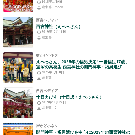
2018年1月9日
編集部｜tacoo
西宮ペディア
西宮神社（えべっさん）
2019年12月11日
編集部｜J
街かど小ネタ
えべっさん、2025年の福男決定! 一番福は17歳、
宝塚の高校生 西宮神社の開門神事・福男選び
2025年1月10日
編集部
西宮ペディア
十日えびす（十日戎・えべっさん）
2019年12月27日
編集部｜J
街かど小ネタ
開門神事・福男選びを中心に2023年の西宮神社の