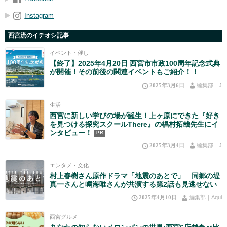
Instagram
西宮流のイチオシ記事
イベント・催し
【終了】2025年4月20日 西宮市市政100周年記念式典
が開催！その前後の関連イベントもご紹介！！
2025年3月6日
編集部｜J
生活
西宮に新しい学びの場が誕生！上ヶ原にできた『好き
を見つける探究スクールThere』の椙村拓哉先生にイ
ンタビュー！
PR
2025年3月4日
編集部｜J
エンタメ・文化
村上春樹さん原作ドラマ「地震のあとで」 同郷の堤
真一さんと鳴海唯さんが共演する第2話も見逃せない
2025年4月10日
編集部｜Aqui
西宮グルメ