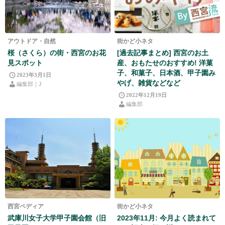
アウトドア・自然
街かど小ネタ
桜（さくら）の街・西宮のお花
[過去記事まとめ] 西宮のお土
見スポット
産、おもたせのおすすめ! 洋菓
子、和菓子、日本酒、甲子園み
2023年3月1日
やげ、雑貨などなど
編集部｜J
2022年12月19日
編集部
西宮ペディア
街かど小ネタ
武庫川女子大学甲子園会館（旧
2023年11月: 今月よく読まれて