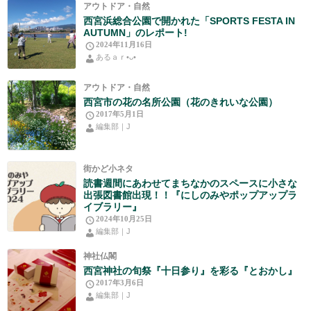
アウトドア・自然
西宮浜総合公園で開かれた「SPORTS FESTA IN
AUTUMN」のレポート!
2024年11月16日
あるａｒ•⁠ᴗ⁠•⁠
アウトドア・自然
西宮市の花の名所公園（花のきれいな公園）
2017年5月1日
編集部｜J
街かど小ネタ
読書週間にあわせてまちなかのスペースに小さな
出張図書館出現！！『にしのみやポップアップラ
イブラリー』
2024年10月25日
編集部｜J
神社仏閣
西宮神社の旬祭『十日参り』を彩る『とおかし』
2017年3月6日
編集部｜J