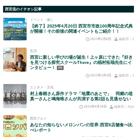
西宮流のイチオシ記事
イベント・催し
【終了】2025年4月20日 西宮市市政100周年記念式典
が開催！その前後の関連イベントもご紹介！！
2025年3月6日
編集部｜J
生活
西宮に新しい学びの場が誕生！上ヶ原にできた『好き
を見つける探究スクールThere』の椙村拓哉先生にイ
ンタビュー！
PR
2025年3月4日
編集部｜J
エンタメ・文化
村上春樹さん原作ドラマ「地震のあとで」 同郷の堤
真一さんと鳴海唯さんが共演する第2話も見逃せない
2025年4月10日
編集部｜Aqui
西宮グルメ
あなたの知らないメロンパンの世界:西宮6店舗食べ比
べレポート