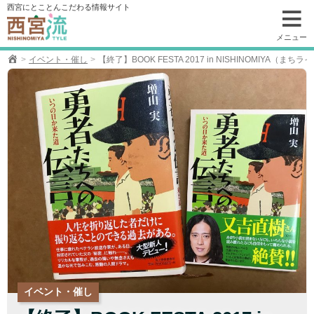
コ
西宮にとことんこだわる情報サイト
ン
テ
メニュー
ン
イベント・催し
【終了】BOOK FESTA 2017 in NISHINOMIYA（まち
ツ
へ
移
動
イベント・催し