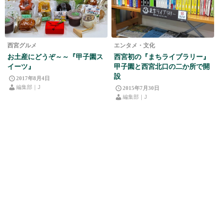
西宮グルメ
エンタメ・文化
お土産にどうぞ～～『甲子園ス
西宮初の『まちライブラリー』
イーツ』
甲子園と西宮北口の二か所で開
設
2017年8月4日
編集部｜J
2015年7月30日
編集部｜J