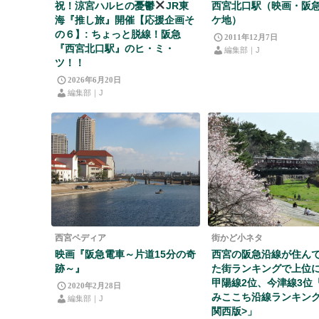
祝！涼宮ハルヒの憂鬱
JR東
西宮北口駅（映画・阪
海『推し旅』開催【応援企画そ
ケ地）
の６】: ちょっと脱線！阪急
2011年12月7日
『西宮北口駅』のヒ・ミ・
編集部｜J
ツ！！
2026年6月20日
編集部｜J
西宮ペディア
街かど小ネタ
映画『阪急電車～片道15分の奇
西宮の阪急沿線が住ん
跡～』
た街ランキングで上位
甲陽線2位、今津線3位
2020年2月28日
みここち沿線ランキング2
編集部｜J
関西版>」