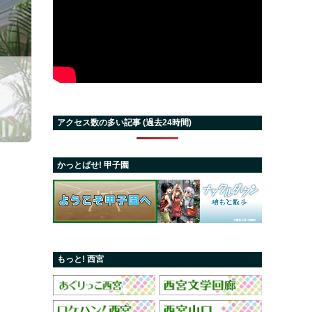
アクセス数の多い記事 (過去24時間)
かっとばせ! 甲子園
もっと! 西宮