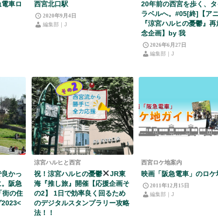
急電車ロ
西宮北口駅
20年前の西宮を歩く、
ラベルへ。#05[終]【ア
2020年9月4日
『涼宮ハルヒの憂鬱』再
編集部｜J
念企画】by 我
2026年6月27日
編集部｜J
涼宮ハルヒと西宮
西宮ロケ地案内
で良かっ
祝！涼宮ハルヒの憂鬱
JR東
映画「阪急電車」のロケ
に。阪急
海『推し旅』開催【応援企画そ
2011年12月15日
「街の住
の2】 1日で効率良く回るため
編集部｜J
023<
のデジタルスタンプラリー攻略
法！！