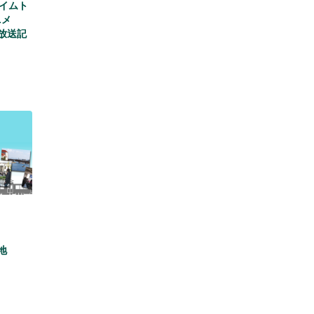
タイムト
ニメ
放送記
地