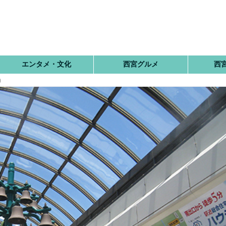
エンタメ・文化
西宮グルメ
西
）