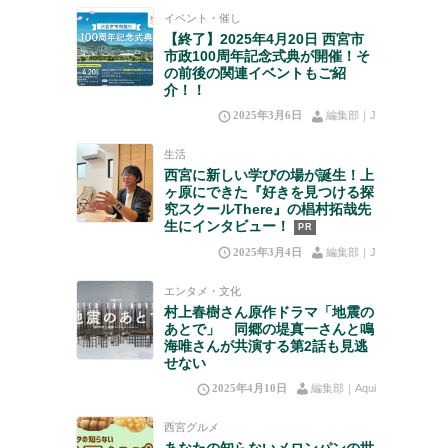
イベント・催し
【終了】2025年4月20日 西宮市
市政100周年記念式典が開催！そ
の前後の関連イベントもご紹
介！！
2025年3月6日
編集部｜J
生活
西宮に新しい学びの場が誕生！上
ヶ原にできた『好きを見つける探
究スクールThere』の椙村拓哉先
生にインタビュー！
PR
2025年3月4日
編集部｜J
エンタメ・文化
村上春樹さん原作ドラマ「地震の
あとで」 同郷の堤真一さんと鳴
海唯さんが共演する第2話も見逃
せない
2025年4月10日
編集部｜Aqui
西宮グルメ
あなたの知らないメロンパンの世