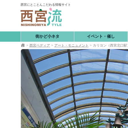
コ
西宮にとことんこだわる情報サイト
ン
テ
ン
ツ
へ
街かど小ネタ
イベント・催し
移
西宮ペディア
アート・モニュメント
カリヨン（西宮北口駅
動