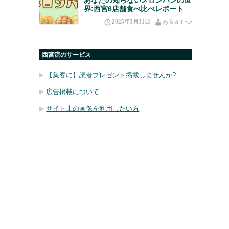
界:西宮6店舗食べ比べレポート
2025年3月31日
あるａｒ•⁠ᴗ⁠•⁠
西宮流のサービス
【集客に】読者プレゼント掲載しませんか?
広告掲載について
サイト上の画像を利用したい方