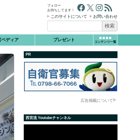
Facebook
X
Instagram
RSS フィード
フォロー
お待ちしてます！
このサイトについて
お問い合わせ
検
索:
宮ペディア
プレゼント
コンテンツ一覧
PR
広告掲載について
西宮流 Youtubeチャンネル