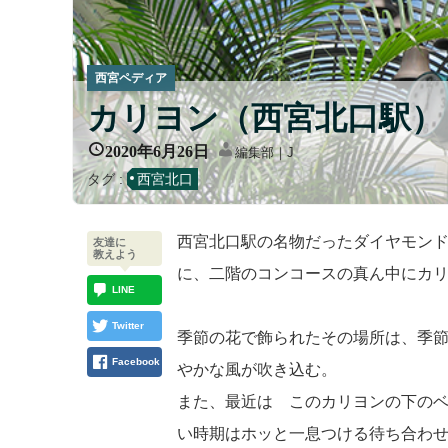
西宮ペディア
カリヨン（西宮北口駅）
2020年6月26日
編集部｜J
タグ :
西宮北口
西宮北口駅の名物だったダイヤモン
友達に
教えよう
に、二階のコンコースの真ん中にカ
LINE
Twitter
季節の花で飾られたその場所は、季
Facebook
やかな風が吹き込む。
また、最近は このカリヨンの下の
い時期はホッと一息つける待ち合わ