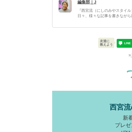
編集部｜J
『西宮流（にしのみやスタイル
日々、様々な記事を書きながら
友達に
LINE
教えよう
»
西宮流
新
プレゼ