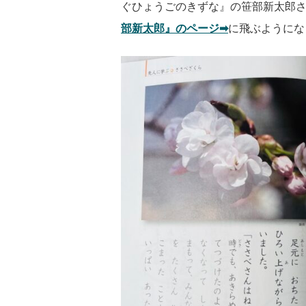
ぐひょうごのきずな』の笹部新太郎
部新太郎』のページ➡︎
に飛ぶようにな