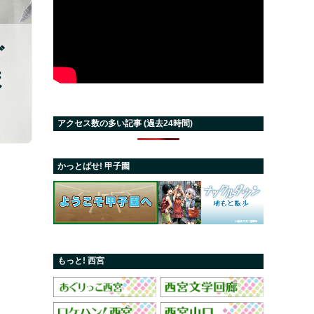
ご
ま
アクセス数の多い記事 (過去24時間)
かっとばせ! 甲子園
もっと! 西宮