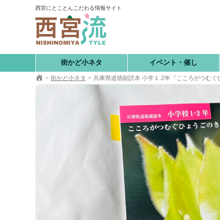
コ
西宮にとことんこだわる情報サイト
ン
テ
ン
ツ
へ
街かど小ネタ
イベント・催し
移
街かど小ネタ
兵庫県道徳副読本 小学１.2年『こころがつむ
動