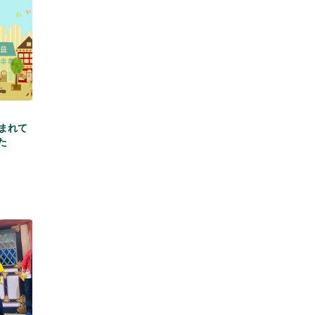
読まれて
た