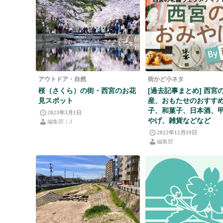
アウトドア・自然
街かど小ネタ
桜（さくら）の街・西宮のお花
[過去記事まとめ] 西宮
見スポット
産、おもたせのおすすめ
子、和菓子、日本酒、
2023年3月1日
やげ、雑貨などなど
編集部｜J
2022年12月19日
編集部