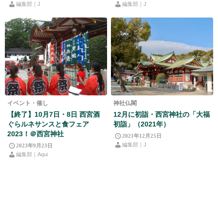
編集部｜J
編集部｜J
イベント・催し
神社仏閣
【終了】10月7日・8日 西宮酒
12月に初詣・西宮神社の「大福
ぐらルネサンスと食フェア
初詣」（2021年）
2023！＠西宮神社
2021年12月25日
編集部｜J
2023年9月23日
編集部｜Aqui