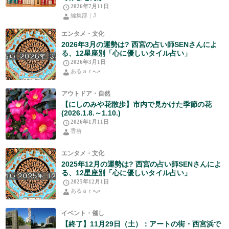
2026年7月11日
編集部｜J
エンタメ・文化
2026年3月の運勢は? 西宮の占い師SENさんによ
る、12星座別「心に優しいタイル占い」
2026年3月1日
あるａｒ•⁠ᴗ⁠•⁠
アウトドア・自然
【にしのみや花散歩】市内で見かけた季節の花
(2026.1.8.～1.10.)
2026年1月11日
香苗
エンタメ・文化
2025年12月の運勢は? 西宮の占い師SENさんによ
る、12星座別「心に優しいタイル占い」
2025年12月1日
あるａｒ•⁠ᴗ⁠•⁠
イベント・催し
【終了】11月29日（土）：アートの街・西宮浜で