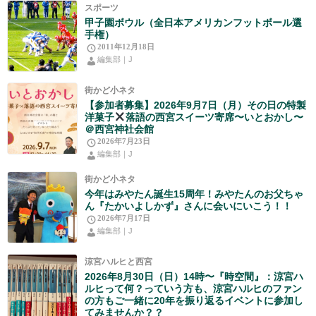
スポーツ
甲子園ボウル（全日本アメリカンフットボール選
手権）
2011年12月18日
編集部｜J
街かど小ネタ
【参加者募集】2026年9月7日（月）その日の特製
洋菓子
落語の西宮スイーツ寄席〜いとおかし〜
＠西宮神社会館
2026年7月23日
編集部｜J
街かど小ネタ
今年はみやたん誕生15周年！みやたんのお父ちゃ
ん『たかいよしかず』さんに会いにいこう！！
2026年7月17日
編集部｜J
涼宮ハルヒと西宮
2026年8月30日（日）14時〜『時空間』：涼宮ハ
ルヒって何？っていう方も、涼宮ハルヒのファン
の方もご一緒に20年を振り返るイベントに参加し
てみませんか？？