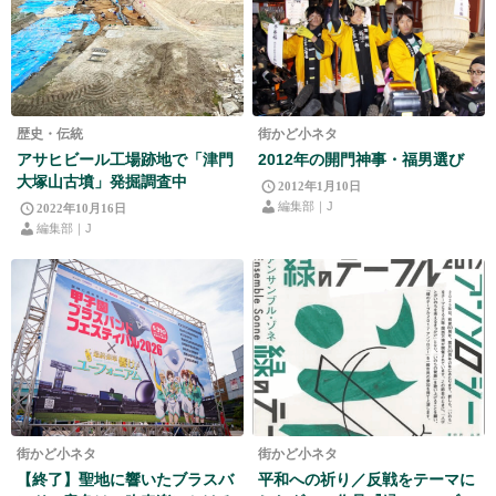
歴史・伝統
街かど小ネタ
アサヒビール工場跡地で「津門
2012年の開門神事・福男選び
大塚山古墳」発掘調査中
2012年1月10日
編集部｜J
2022年10月16日
編集部｜J
街かど小ネタ
街かど小ネタ
【終了】聖地に響いたブラスバ
平和への祈り／反戦をテーマに