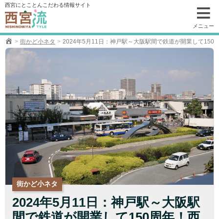
コ
西宮にとことんこだわる情報サイト
ン
テ
メニュー
ン
街かど小ネタ
2024年5月11日：神戸駅～大阪駅間で鉄道が開業して150
ツ
へ
移
動
街かど小ネタ
2024年5月11日：神戸駅～大阪駅
間で鉄道が開業して150周年！西