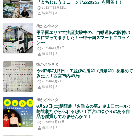
『まちじゅうミュージアム2025』を開催！！
2025年11月12日
編集部｜J
街かど小ネタ
甲子園エリアで実証実験中の、自動運転の阪神バ
スに乗ってきました！〜甲子園スマートエコライ
ン〜
2025年11月3日
編集部｜J
街かど小ネタ
令和7年7月7日：７並びの消印（風景印）を集めて
みたよ！西宮市内49局
2025年7月21日
編集部｜J
街かど小ネタ
6月28日(土)朗読劇『火垂るの墓』＠山口ホール：
朗読劇だから伝わる想い！西宮にゆかりのある作
品を鑑賞してみませんか？！
2025年6月11日
編集部｜J