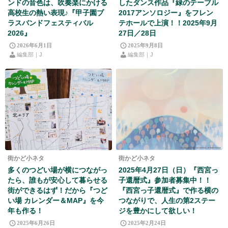
ンドの音色は、吹奏楽にかける
したダンス作品『緑のテーブル
高校生の熱い表現♪『甲子園ブ
2017アンソロジー』をフレン
ラスバンドフェスティバル
テホールで上演！！2025年9月
2026』
27日／28日
2026年6月1日
2025年9月8日
編集部｜J
編集部｜J
街かど小ネタ
街かど小ネタ
多くのつどい場が横につながっ
2025年4月27日（日）『西宮っ
たら、誰もが安心して暮らせる
子還暦式』参加者募集中！！
街ができるはず！だから『つど
『西宮っ子還暦式』で作る横の
い場 カレンダー＆MAP』を今
つながりで、人生の第2ステー
年も作る！
ジを豊かにして欲しい！
2025年6月26日
2025年2月24日