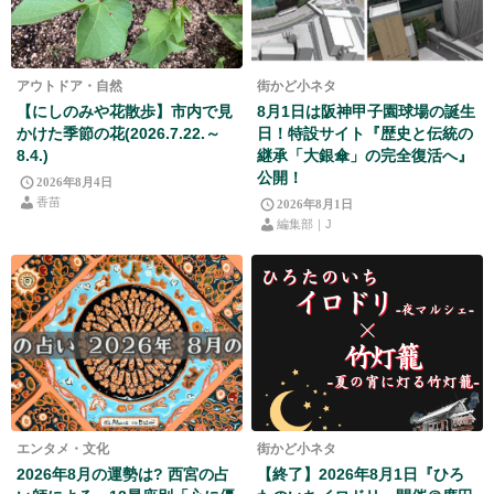
アウトドア・自然
街かど小ネタ
【にしのみや花散歩】市内で見
8月1日は阪神甲子園球場の誕生
かけた季節の花(2026.7.22.～
日！特設サイト『歴史と伝統の
8.4.)
継承「大銀傘」の完全復活へ』
公開！
2026年8月4日
香苗
2026年8月1日
編集部｜J
エンタメ・文化
街かど小ネタ
2026年8月の運勢は? 西宮の占
【終了】2026年8月1日『ひろ