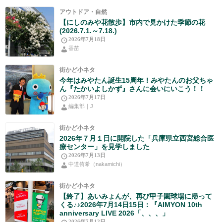
アウトドア・自然
【にしのみや花散歩】市内で見かけた季節の花
(2026.7.1.～7.18.)
2026年7月18日
香苗
街かど小ネタ
今年はみやたん誕生15周年！みやたんのお父ちゃ
ん『たかいよしかず』さんに会いにいこう！！
2026年7月17日
編集部｜J
街かど小ネタ
2026年７月１日に開院した「兵庫県立西宮総合医
療センター」を見学しました
2026年7月13日
中道侑希（nakamichi）
街かど小ネタ
【終了】あいみょんが、再び甲子園球場に帰って
くる♪♪2026年7月14日15日：『AIMYON 10th
anniversary LIVE 2026「、、、」
2026年7月12日