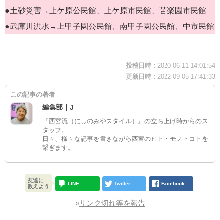
●土砂災害→上ケ原公民館、上ケ原市民館、苦楽園市民館
●武庫川洪水→上甲子園公民館、南甲子園公民館、中市民館
投稿日時 :
2020-06-11 14:01:54
更新日時 :
2022-09-05 17:41:33
この記事の著者
編集部｜J
『西宮流（にしのみやスタイル）』の立ち上げ時からのス
タッフ。
日々、様々な記事を書きながら西宮のヒト・モノ・コトを
繋ぎます。
友達に
LINE
Twitter
Facebook
教えよう
»
リンク切れ等を報告