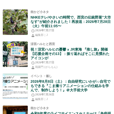
街かど小ネタ
NHKEテレ/やさいの時間で、西宮の伝統野菜”大市
なす”が紹介されました！再放送：2026年7月28日
（火）午前11:05〜
2026年7月27日
編集部｜J
涼宮ハルヒと西宮
祝！涼宮ハルヒの憂鬱 x JR東海 『推し旅』開催
【応援企画その13】：振り返ればそこに見慣れた
アイコンが
2026年7月27日
我羅門 (がらもん)
イベント・催し
2026年8月8日（土）：自由研究にいかが♪♪自宅で
もできる『こま撮りアニメーションの仕組みを学
んで、制作しよう！』＠大手前大学
2026年7月26日
編集部｜J
街かど小ネタ
令和8年度のライフサイエンスセミナーは「免疫研