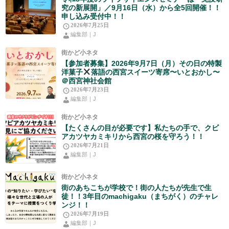
究の新展開」／9月16日（水）から全5回開催！！
申し込み受付中！！
2026年7月25日
編集部｜J
街かど小ネタ
【参加者募集】2026年9月7日（月）その日の特製
洋菓子
落語の西宮スイーツ寄席〜いとおかし〜
＠西宮神社会館
2026年7月23日
編集部｜J
街かど小ネタ
【たくさんの目が必要です】私たちの手で、クビ
アカツヤカミキリから西宮の桜を守ろう！！
2026年7月21日
編集部｜J
街かど小ネタ
街のあちこちが学校で！街の人たちが先生で生
徒！！3年目のmachigaku（まちがく）のチャレ
ンジ！！
2026年7月19日
編集部｜J