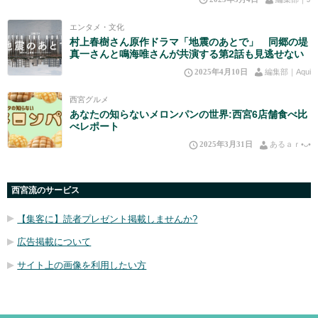
エンタメ・文化
村上春樹さん原作ドラマ「地震のあとで」 同郷の堤
真一さんと鳴海唯さんが共演する第2話も見逃せない
2025年4月10日
編集部｜Aqui
西宮グルメ
あなたの知らないメロンパンの世界:西宮6店舗食べ比
べレポート
2025年3月31日
あるａｒ•⁠ᴗ⁠•⁠
西宮流のサービス
【集客に】読者プレゼント掲載しませんか?
広告掲載について
サイト上の画像を利用したい方