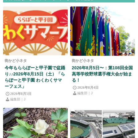
街かど小ネタ
街かど小ネタ
今年もららぽーと甲子園で盆踊
2026年8月5日〜：第108回全国
り♪♪2026年8月15日（土）「ら
高等学校野球選手権大会が始ま
らぽーと甲子園 わくわくサマ
る！
ーフェス」
2026年8月4日
編集部｜J
2026年8月5日
編集部｜J