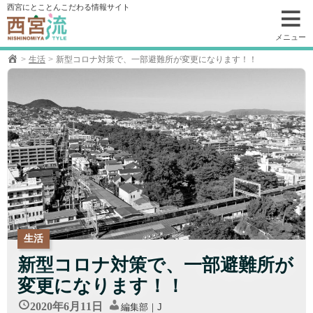
コ
西宮にとことんこだわる情報サイト
ン
テ
メニュー
ン
生活
新型コロナ対策で、一部避難所が変更になります！！
ツ
へ
移
動
生活
新型コロナ対策で、一部避難所が
変更になります！！
2020年6月11日
編集部｜J