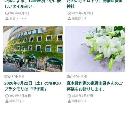
い師による、12星座別「心に優
たのいちイロドリ』開催＠廣田
しいタイル占い」
神社
2026年8月1日
2026年7月29日
あるａｒ•⁠ᴗ⁠•⁠
編集部｜J
街かど小ネタ
街かど小ネタ
2026年8月22日（土）のNHKの
直木賞作家の東野圭吾さんのご
ブラタモリは『甲子園』
冥福をお祈りします。
2026年7月28日
2026年7月27日
編集部｜J
編集部｜J