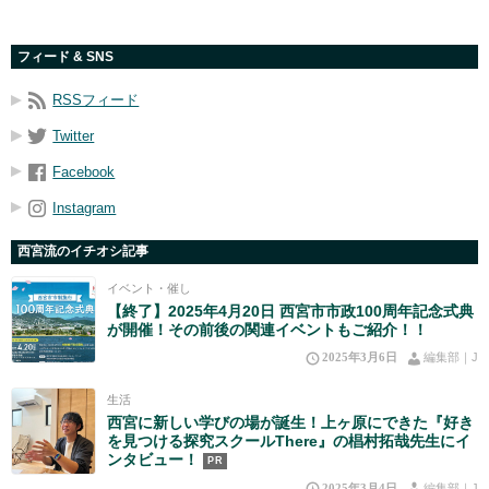
フィード & SNS
RSSフィード
Twitter
Facebook
Instagram
西宮流のイチオシ記事
イベント・催し
【終了】2025年4月20日 西宮市市政100周年記念式典
が開催！その前後の関連イベントもご紹介！！
2025年3月6日
編集部｜J
生活
西宮に新しい学びの場が誕生！上ヶ原にできた『好き
を見つける探究スクールThere』の椙村拓哉先生にイ
ンタビュー！
PR
2025年3月4日
編集部｜J