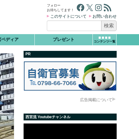
Facebook
X
Instagram
RSS フィード
フォロー
お待ちしてます！
このサイトについて
お問い合わせ
検
索:
宮ペディア
プレゼント
コンテンツ一覧
PR
広告掲載について
西宮流 Youtubeチャンネル