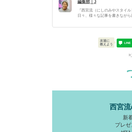
編集部｜J
『西宮流（にしのみやスタイル
日々、様々な記事を書きながら
友達に
LINE
教えよう
»
西宮流
新
プレゼ