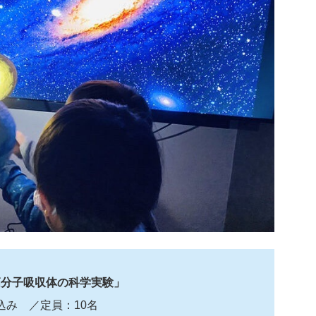
高分子吸収体の科学実験」
込み ／定員：10名