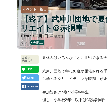
イベント・催し
【終了】武庫川団地で夏
リエイト＠赤胴車
2023年8月7日
編集部｜J
タグ :
赤胴車
夏休みはいろんなことに挑戦できるチ
友達に
教えよう
LINE
武庫川団地で年に何度か開催される手
Twitter
ら学べるクリエイティブな時間」が
Facebook
参加対象は5歳〜小学6年生。
但し、小学校3年生以下は保護者同伴