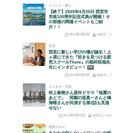
イベント・催し
【終了】2025年4月20日 西宮市
市政100周年記念式典が開催！そ
の前後の関連イベントもご紹
介！！
2025年3月6日
編集部｜J
生活
西宮に新しい学びの場が誕生！上
ヶ原にできた『好きを見つける探
究スクールThere』の椙村拓哉先
生にインタビュー！
PR
2025年3月4日
編集部｜J
エンタメ・文化
村上春樹さん原作ドラマ「地震の
あとで」 同郷の堤真一さんと鳴
海唯さんが共演する第2話も見逃
せない
2025年4月10日
編集部｜Aqui
西宮グルメ
あなたの知らないメロンパンの世