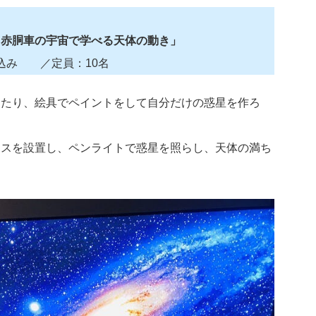
！赤胴車の宇宙で学べる天体の動き」
料費込み ／定員：10名
けたり、絵具でペイントをして自分だけの惑星を作ろ
ースを設置し、ペンライトで惑星を照らし、天体の満ち