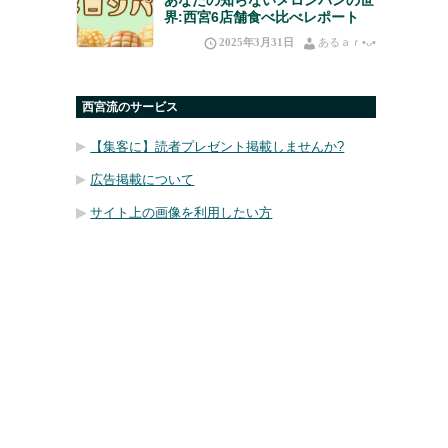
界:西宮6店舗食べ比べレポート
2025年3月31日
あるａｒ•⁠ᴗ⁠•⁠
西宮流のサービス
【集客に】読者プレゼント掲載しませんか?
広告掲載について
サイト上の画像を利用したい方