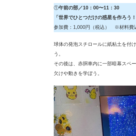
①
午前の部／10：00〜11：30
「世界でひとつだけの惑星を作ろう
参加費：1,000円（税込） ※材
球体の発泡スチロールに紙粘土を付
う。
その後は、赤胴車内に一部暗幕スペ
欠けや動きを学ぼう。