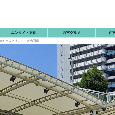
エンタメ・文化
西宮グルメ
西
eキッズクリエイト＠赤胴車