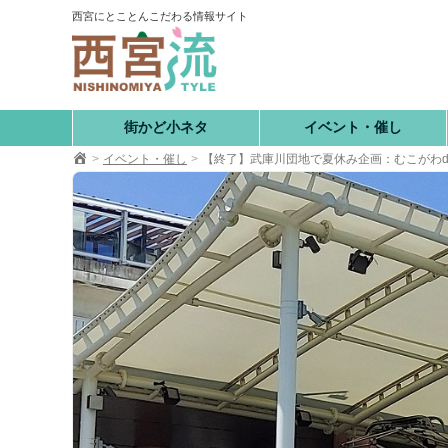
コ
西宮にとことんこだわる情報サイト
ン
テ
ン
ツ
へ
街かど小ネタ
イベント・催し
移
イベント・催し
【終了】武庫川団地で夏休み企画：むこがわd
動